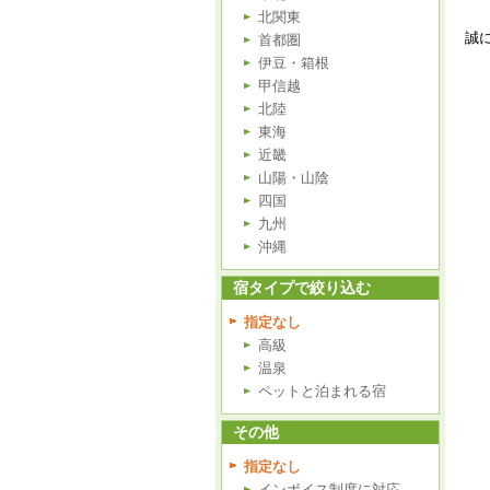
北関東
誠
首都圏
伊豆・箱根
甲信越
北陸
東海
近畿
山陽・山陰
四国
九州
沖縄
宿タイプで絞り込む
指定なし
高級
温泉
ペットと泊まれる宿
その他
指定なし
インボイス制度に対応