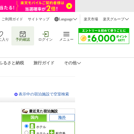
ご利用ガイド
サイトマップ
Language
楽天市場
楽天グループ
に入り
予約確認
ログイン
メニュー
ふるさと納税
旅行ガイド
その他
表示中の宿泊施設で空室検索
最近見た宿泊施設
国内
海外
ホテル
ホテル
+
航空券