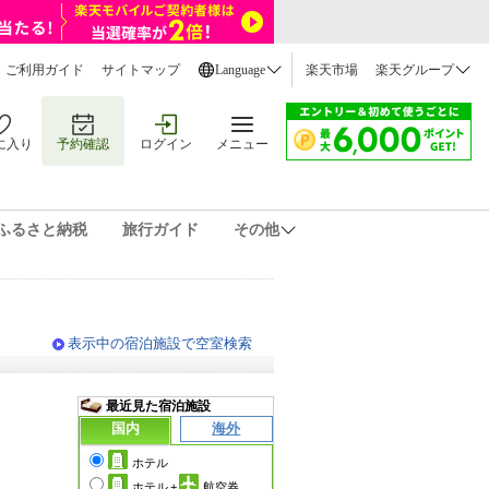
ご利用ガイド
サイトマップ
Language
楽天市場
楽天グループ
に入り
予約確認
ログイン
メニュー
ふるさと納税
旅行ガイド
その他
表示中の宿泊施設で空室検索
最近見た宿泊施設
国内
海外
ホテル
ホテル
+
航空券