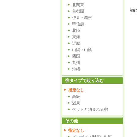
北関東
誠
首都圏
伊豆・箱根
甲信越
北陸
東海
近畿
山陽・山陰
四国
九州
沖縄
宿タイプで絞り込む
指定なし
高級
温泉
ペットと泊まれる宿
その他
指定なし
インボイス制度に対応