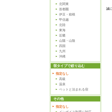
北関東
誠
首都圏
伊豆・箱根
甲信越
北陸
東海
近畿
山陽・山陰
四国
九州
沖縄
宿タイプで絞り込む
指定なし
高級
温泉
ペットと泊まれる宿
その他
指定なし
インボイス制度に対応