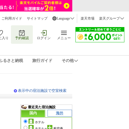
ご利用ガイド
サイトマップ
Language
楽天市場
楽天グループ
に入り
予約確認
ログイン
メニュー
ふるさと納税
旅行ガイド
その他
表示中の宿泊施設で空室検索
最近見た宿泊施設
国内
海外
ホテル
ホテル
+
航空券