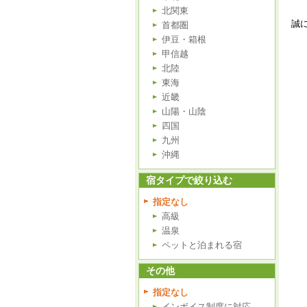
北関東
誠
首都圏
伊豆・箱根
甲信越
北陸
東海
近畿
山陽・山陰
四国
九州
沖縄
宿タイプで絞り込む
指定なし
高級
温泉
ペットと泊まれる宿
その他
指定なし
インボイス制度に対応