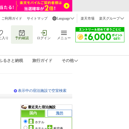
ご利用ガイド
サイトマップ
Language
楽天市場
楽天グループ
に入り
予約確認
ログイン
メニュー
ふるさと納税
旅行ガイド
その他
表示中の宿泊施設で空室検索
最近見た宿泊施設
国内
海外
ホテル
ホテル
+
航空券