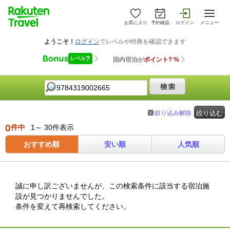
お気に入り
予約確認
ログイン
メニュー
絞り込み解除
絞り込む
0
件中
1～ 30件表示
おすすめ順
安い順
人気順
誠に申し訳ございませんが、この検索条件に該当する宿泊施
設が見つかりませんでした。
条件を変えて再検索してください。