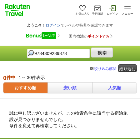
お気に入り
予約確認
ログイン
メニュー
絞り込み解除
絞り込む
0
件中
1～ 30件表示
おすすめ順
安い順
人気順
誠に申し訳ございませんが、この検索条件に該当する宿泊施
設が見つかりませんでした。
条件を変えて再検索してください。