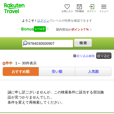
お気に入り
予約確認
ログイン
メニュー
絞り込み解除
絞り込む
0
件中
1～ 30件表示
おすすめ順
安い順
人気順
誠に申し訳ございませんが、この検索条件に該当する宿泊施
設が見つかりませんでした。
条件を変えて再検索してください。