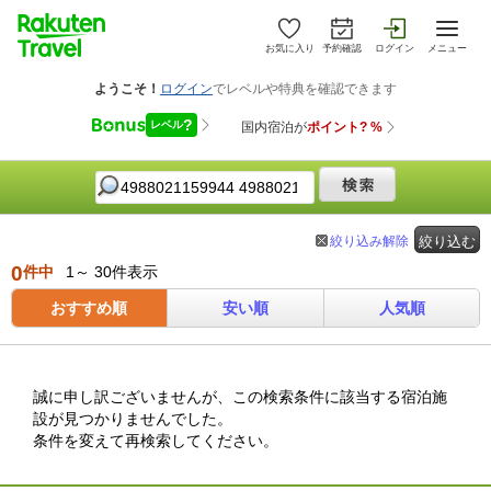
お気に入り
予約確認
ログイン
メニュー
絞り込み解除
絞り込む
0
件中
1～ 30件表示
おすすめ順
安い順
人気順
誠に申し訳ございませんが、この検索条件に該当する宿泊施
設が見つかりませんでした。
条件を変えて再検索してください。