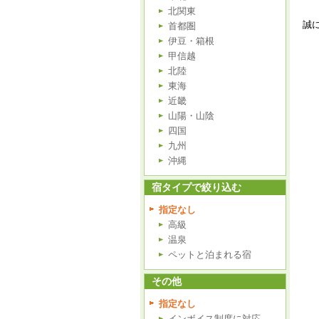
北関東
誠
首都圏
伊豆・箱根
甲信越
北陸
東海
近畿
山陽・山陰
四国
九州
沖縄
宿タイプで絞り込む
指定なし
高級
温泉
ペットと泊まれる宿
その他
指定なし
インボイス制度に対応