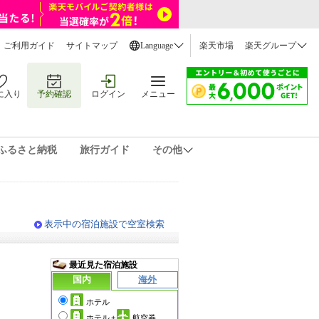
ご利用ガイド
サイトマップ
Language
楽天市場
楽天グループ
に入り
予約確認
ログイン
メニュー
ふるさと納税
旅行ガイド
その他
表示中の宿泊施設で空室検索
最近見た宿泊施設
国内
海外
ホテル
ホテル
+
航空券