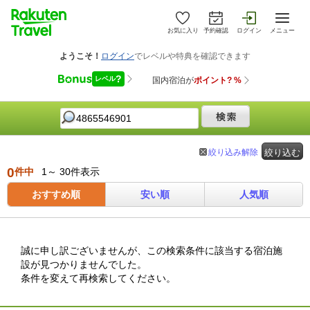
お気に入り
予約確認
ログイン
メニュー
絞り込み解除
絞り込む
0
件中
1～ 30件表示
おすすめ順
安い順
人気順
誠に申し訳ございませんが、この検索条件に該当する宿泊施
設が見つかりませんでした。
条件を変えて再検索してください。