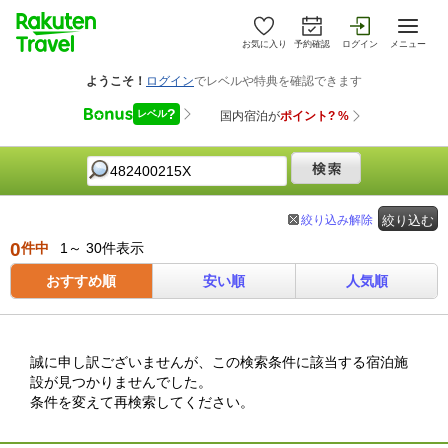
お気に入り
予約確認
ログイン
メニュー
絞り込み解除
絞り込む
0
件中
1～ 30件表示
おすすめ順
安い順
人気順
誠に申し訳ございませんが、この検索条件に該当する宿泊施
設が見つかりませんでした。
条件を変えて再検索してください。