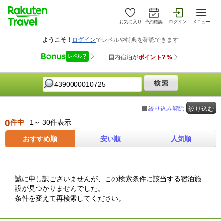
お気に入り
予約確認
ログイン
メニュー
絞り込み解除
絞り込む
0
件中
1～ 30件表示
おすすめ順
安い順
人気順
誠に申し訳ございませんが、この検索条件に該当する宿泊施
設が見つかりませんでした。
条件を変えて再検索してください。