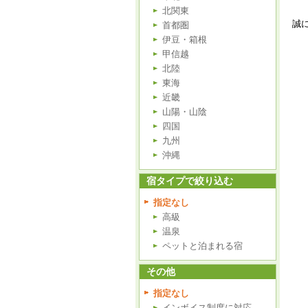
北関東
誠
首都圏
伊豆・箱根
甲信越
北陸
東海
近畿
山陽・山陰
四国
九州
沖縄
宿タイプで絞り込む
指定なし
高級
温泉
ペットと泊まれる宿
その他
指定なし
インボイス制度に対応