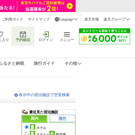
ご利用ガイド
サイトマップ
Language
楽天市場
楽天グループ
に入り
予約確認
ログイン
メニュー
ふるさと納税
旅行ガイド
その他
表示中の宿泊施設で空室検索
最近見た宿泊施設
国内
海外
ホテル
ホテル
+
航空券