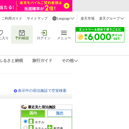
ご利用ガイド
サイトマップ
Language
楽天市場
楽天グループ
に入り
予約確認
ログイン
メニュー
ふるさと納税
旅行ガイド
その他
表示中の宿泊施設で空室検索
最近見た宿泊施設
国内
海外
ホテル
ホテル
+
航空券