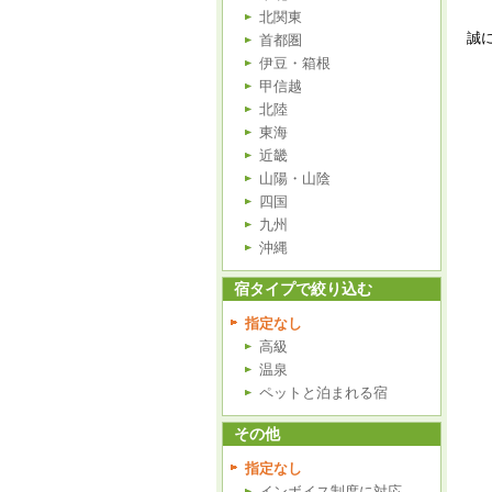
北関東
誠
首都圏
伊豆・箱根
甲信越
北陸
東海
近畿
山陽・山陰
四国
九州
沖縄
宿タイプで絞り込む
指定なし
高級
温泉
ペットと泊まれる宿
その他
指定なし
インボイス制度に対応