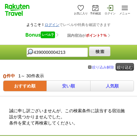
お気に入り
予約確認
ログイン
メニュー
絞り込み解除
絞り込む
0
件中
1～ 30件表示
おすすめ順
安い順
人気順
誠に申し訳ございませんが、この検索条件に該当する宿泊施
設が見つかりませんでした。
条件を変えて再検索してください。