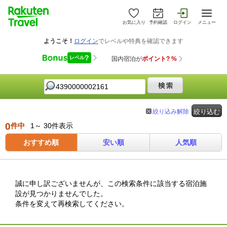
お気に入り
予約確認
ログイン
メニュー
絞り込み解除
絞り込む
0
件中
1～ 30件表示
おすすめ順
安い順
人気順
誠に申し訳ございませんが、この検索条件に該当する宿泊施
設が見つかりませんでした。
条件を変えて再検索してください。