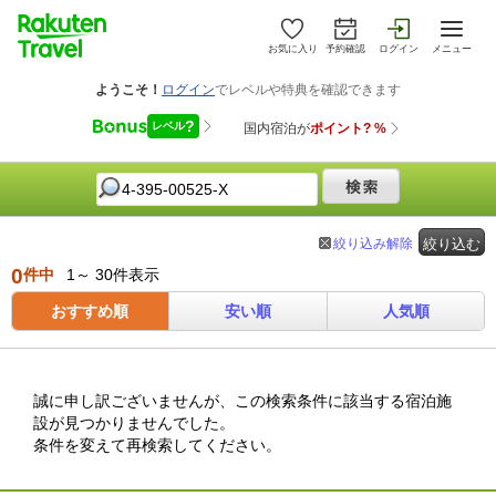
お気に入り
予約確認
ログイン
メニュー
絞り込み解除
絞り込む
0
件中
1～ 30件表示
おすすめ順
安い順
人気順
誠に申し訳ございませんが、この検索条件に該当する宿泊施
設が見つかりませんでした。
条件を変えて再検索してください。