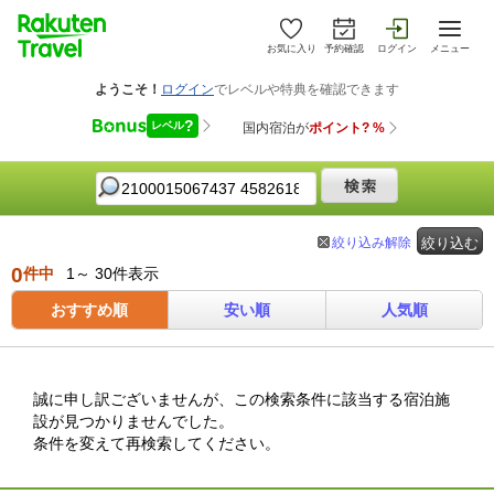
お気に入り
予約確認
ログイン
メニュー
絞り込み解除
絞り込む
0
件中
1～ 30件表示
おすすめ順
安い順
人気順
誠に申し訳ございませんが、この検索条件に該当する宿泊施
設が見つかりませんでした。
条件を変えて再検索してください。