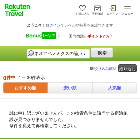
お気に入り
予約確認
ログイン
メニュー
絞り込み解除
絞り込む
0
件中
1～ 30件表示
おすすめ順
安い順
人気順
誠に申し訳ございませんが、この検索条件に該当する宿泊施
設が見つかりませんでした。
条件を変えて再検索してください。