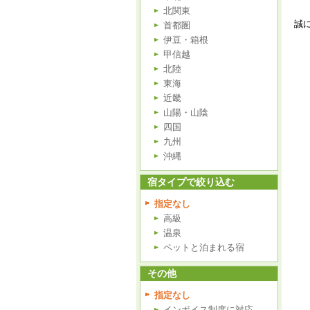
北関東
誠
首都圏
伊豆・箱根
甲信越
北陸
東海
近畿
山陽・山陰
四国
九州
沖縄
宿タイプで絞り込む
指定なし
高級
温泉
ペットと泊まれる宿
その他
指定なし
インボイス制度に対応