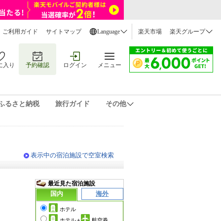
ご利用ガイド
サイトマップ
Language
楽天市場
楽天グループ
に入り
予約確認
ログイン
メニュー
ふるさと納税
旅行ガイド
その他
表示中の宿泊施設で空室検索
最近見た宿泊施設
国内
海外
ホテル
ホテル
+
航空券