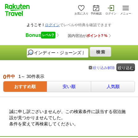
お気に入り
予約確認
ログイン
メニュー
絞り込み解除
絞り込む
0
件中
1～ 30件表示
おすすめ順
安い順
人気順
誠に申し訳ございませんが、この検索条件に該当する宿泊施
設が見つかりませんでした。
条件を変えて再検索してください。