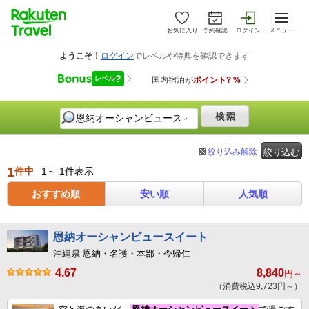
お気に入り
予約確認
ログイン
メニュー
絞り込み解除
絞り込む
1
件中
1～ 1件表示
おすすめ順
安い順
人気順
恩納オーシャンビュースイート
沖縄県 恩納・名護・本部・今帰仁
4.67
8,840
円～
（消費税込9,723円～）