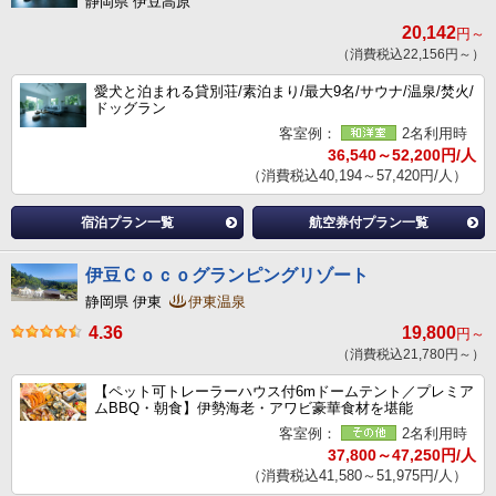
静岡県 伊豆高原
20,142
円～
（消費税込22,156円～）
愛犬と泊まれる貸別荘/素泊まり/最大9名/サウナ/温泉/焚火/
ドッグラン
客室例：
2名利用時
36,540～52,200円/人
（消費税込40,194～57,420円/人）
宿泊プラン一覧
航空券付プラン一覧
伊豆Ｃｏｃｏグランピングリゾート
静岡県 伊東
伊東温泉
4.36
19,800
円～
（消費税込21,780円～）
【ペット可トレーラーハウス付6mドームテント／プレミア
ムBBQ・朝食】伊勢海老・アワビ豪華食材を堪能
客室例：
2名利用時
37,800～47,250円/人
（消費税込41,580～51,975円/人）