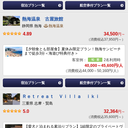
宿泊プラン一覧
航空券付プラン一覧
熱海温泉 古屋旅館
静岡県 熱海
熱海温泉
4.89
34,500
円～
（消費税込37,950円～）
【夕朝食とも部屋食】夏休み限定プラン！熱海サンビーチ
まで徒歩3分＜海遊び特典付き＞
客室例：
2名利用時
40,000～45,600円/人
（消費税込44,000～50,160円/人）
宿泊プラン一覧
航空券付プラン一覧
Ｒｅｔｒｅａｔ Ｖｉｌｌａ ｉｋｉ
三重県 志摩・賢島
5.0
32,364
円～
（消費税込35,600円～）
【愛犬と泊まれる素泊りプラン】1組限定のプライベートヴ