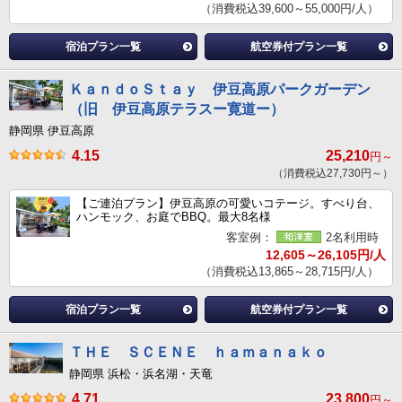
（消費税込39,600～55,000円/人）
宿泊プラン一覧
航空券付プラン一覧
ＫａｎｄｏＳｔａｙ 伊豆高原パークガーデン
（旧 伊豆高原テラスー寛道ー）
静岡県 伊豆高原
4.15
25,210
円～
（消費税込27,730円～）
【ご連泊プラン】伊豆高原の可愛いコテージ。すべり台、
ハンモック、お庭でBBQ。最大8名様
客室例：
2名利用時
12,605～26,105円/人
（消費税込13,865～28,715円/人）
宿泊プラン一覧
航空券付プラン一覧
ＴＨＥ ＳＣＥＮＥ ｈａｍａｎａｋｏ
静岡県 浜松・浜名湖・天竜
4.71
23,800
円～