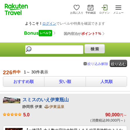
お気に入り
予約確認
ログイン
メニュー
絞り込み解除
絞り込む
226
件中
1～ 30件表示
おすすめ順
安い順
人気順
スミスのいえ伊東瓶山
静岡県 伊東
伊東温泉
5.0
90,000
円～
（消費税込99,000円～）