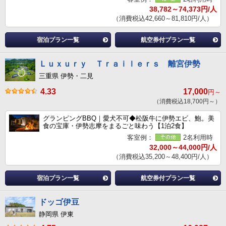
38,782～74,373円/人
（消費税込42,660～81,810円/人）
宿泊プラン一覧
航空券付プラン一覧
Ｌｕｘｕｒｙ Ｔｒａｉｌｅｒｓ 離宮伊勢
三重県 伊勢・二見
4.33
17,000
円～
（消費税込18,700円～）
グランピングBBQ｜愛犬不可◆松阪牛に伊勢エビ、鮑。美
食の宝庫・伊勢志摩をまるごと味わう【1泊2食】
客室例：
2名利用時
32,000～44,000円/人
（消費税込35,200～48,400円/人）
宿泊プラン一覧
航空券付プラン一覧
ドッゴ伊豆
静岡県 伊東