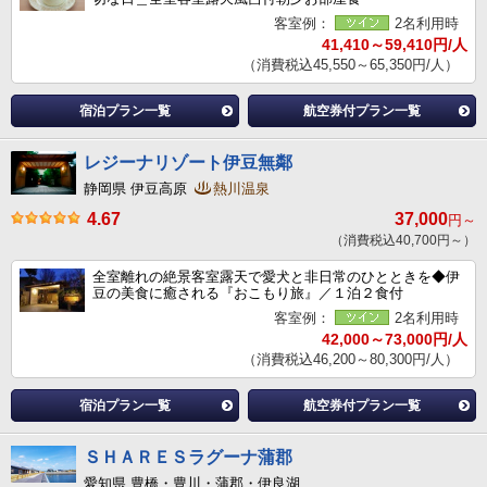
客室例：
2名利用時
41,410～59,410円/人
（消費税込45,550～65,350円/人）
宿泊プラン一覧
航空券付プラン一覧
レジーナリゾート伊豆無鄰
静岡県 伊豆高原
熱川温泉
4.67
37,000
円～
（消費税込40,700円～）
全室離れの絶景客室露天で愛犬と非日常のひとときを◆伊
豆の美食に癒される『おこもり旅』／１泊２食付
客室例：
2名利用時
42,000～73,000円/人
（消費税込46,200～80,300円/人）
宿泊プラン一覧
航空券付プラン一覧
ＳＨＡＲＥＳラグーナ蒲郡
愛知県 豊橋・豊川・蒲郡・伊良湖