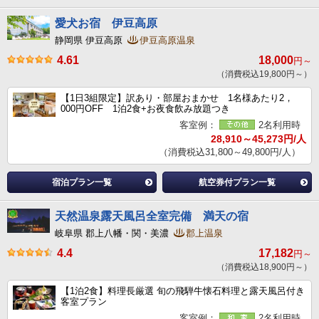
愛犬お宿 伊豆高原
静岡県 伊豆高原
伊豆高原温泉
4.61
18,000
円～
（消費税込19,800円～）
【1日3組限定】訳あり・部屋おまかせ 1名様あたり2，
000円OFF 1泊2食+お夜食飲み放題つき
客室例：
2名利用時
28,910～45,273円/人
（消費税込31,800～49,800円/人）
宿泊プラン一覧
航空券付プラン一覧
天然温泉露天風呂全室完備 満天の宿
岐阜県 郡上八幡・関・美濃
郡上温泉
4.4
17,182
円～
（消費税込18,900円～）
【1泊2食】料理長厳選 旬の飛騨牛懐石料理と露天風呂付き
客室プラン
客室例：
2名利用時