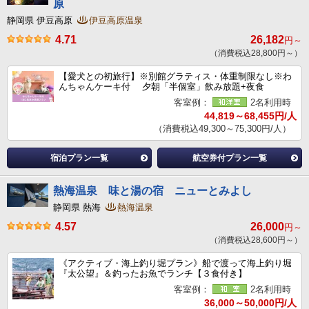
原
静岡県 伊豆高原
伊豆高原温泉
4.71
26,182
円～
（消費税込28,800円～）
【愛犬との初旅行】※別館グラティス・体重制限なし※わ
んちゃんケーキ付 夕朝「半個室」飲み放題+夜食
客室例：
2名利用時
44,819～68,455円/人
（消費税込49,300～75,300円/人）
宿泊プラン一覧
航空券付プラン一覧
熱海温泉 味と湯の宿 ニューとみよし
静岡県 熱海
熱海温泉
4.57
26,000
円～
（消費税込28,600円～）
《アクティブ・海上釣り堀プラン》船で渡って海上釣り堀
『太公望』＆釣ったお魚でランチ【３食付き】
客室例：
2名利用時
36,000～50,000円/人