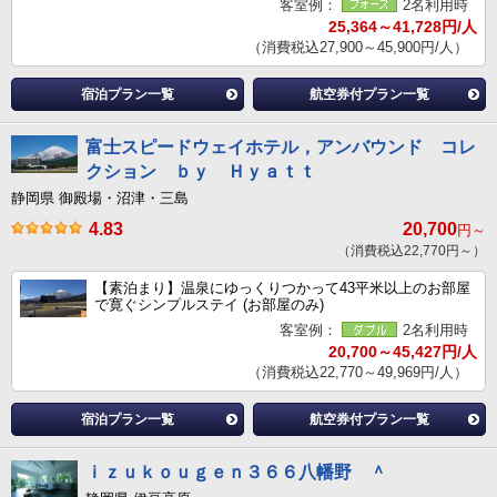
客室例：
2名利用時
25,364～41,728円/人
（消費税込27,900～45,900円/人）
宿泊プラン一覧
航空券付プラン一覧
富士スピードウェイホテル，アンバウンド コレ
クション ｂｙ Ｈｙａｔｔ
静岡県 御殿場・沼津・三島
4.83
20,700
円～
（消費税込22,770円～）
【素泊まり】温泉にゆっくりつかって43平米以上のお部屋
で寛ぐシンプルステイ (お部屋のみ)
客室例：
2名利用時
20,700～45,427円/人
（消費税込22,770～49,969円/人）
宿泊プラン一覧
航空券付プラン一覧
ｉｚｕｋｏｕｇｅｎ３６６八幡野 ＾