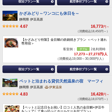
宿泊プラン一覧
航空券付プラン一覧
かざみどり～ワンコにも休日を～
静岡県 伊豆高原
4.67
16,773
円～
（消費税込18,450円～）
【かざみどり特製】金目鯛の鉄鍋焼きプラン ＜ペット連れ
専用宿＞
客室例：
2名利用時
17,273～27,273円/人
（消費税込19,000～30,000円/人）
宿泊プラン一覧
航空券付プラン一覧
ペットと泊まれる貸切天然温泉の宿 マーフィ
静岡県 伊豆高原
伊東温泉
4.83
16,428
円～
（消費税込18,070円～）
【ペットと記念日をお祝い】口コミ人気の金目鯛×伊豆牛
をシェアして食べ比べとホールケーキ付プラン♪