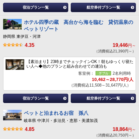
宿泊プラン一覧
航空券付プラン一覧
ホテル四季の蔵 高台から海を臨む 貸切温泉の
ペットリゾート
静岡県 東伊豆・河津
4.35
19,446
円～
（消費税込21,390円～）
【素泊まり】23時までチェックインOK！朝もゆっくり寝た
い人へ◆他のプランと組み合わせての連泊も
客室例：
2名利用時
10,462～28,770円/人
（消費税込11,508～31,647円/人）
宿泊プラン一覧
航空券付プラン一覧
ペットと泊まれるお宿 孫八
岐阜県 中津川・多治見・恵那・美濃加茂
4.85
18,864
円～
（消費税込20,750円～）