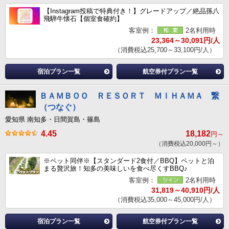
【Instagram投稿で特典付き！】グレードアップ／絶品孫八
飛騨牛懐石【個室食確約】
客室例：
2名利用時
23,364～30,091円/人
（消費税込25,700～33,100円/人）
宿泊プラン一覧
航空券付プラン一覧
ＢＡＭＢＯＯ ＲＥＳＯＲＴ ＭＩＨＡＭＡ 繋
（つなぐ）
愛知県 南知多・日間賀島・篠島
4.45
18,182
円～
（消費税込20,000円～）
※ペット同伴※【スタンダード2食付／BBQ】ペットと泊
まる贅沢旅！知多の美味しいを食べ尽くすBBQ♪
客室例：
2名利用時
31,819～40,910円/人
（消費税込35,000～45,000円/人）
宿泊プラン一覧
航空券付プラン一覧