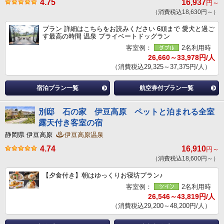
4.75
16,937
円～
（消費税込18,630円～）
プラン 詳細はこちらをお読みください 6頭まで 愛犬と過ご
す最高の時間 温泉 プライベートドッグラン
客室例：
2名利用時
26,660～33,978円/人
（消費税込29,325～37,375円/人）
宿泊プラン一覧
航空券付プラン一覧
別邸 石の家 伊豆高原 ペットと泊まれる全室
露天付き客室の宿
静岡県 伊豆高原
伊豆高原温泉
4.74
16,910
円～
（消費税込18,600円～）
【夕食付き】朝はゆっくりお寝坊プラン♪
客室例：
2名利用時
26,546～43,819円/人
（消費税込29,200～48,200円/人）