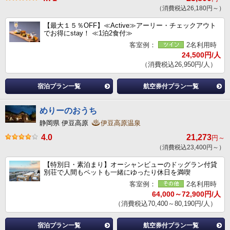
（消費税込26,180円～）
【最大１５％OFF】≪Active≫アーリー・チェックアウト
でお得にstay！ ≪1泊2食付≫
客室例：
2名利用時
24,500円/人
（消費税込26,950円/人）
宿泊プラン一覧
航空券付プラン一覧
めりーのおうち
静岡県 伊豆高原
伊豆高原温泉
4.0
21,273
円～
（消費税込23,400円～）
【特別日・素泊まり】オーシャンビューのドッグラン付貸
別荘で人間もペットも一緒にゆったり休日を満喫
客室例：
2名利用時
64,000～72,900円/人
（消費税込70,400～80,190円/人）
宿泊プラン一覧
航空券付プラン一覧