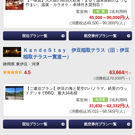
【一棟貸】大人数の宿泊大歓迎！まるで温泉旅館のような
佇まい。温泉・カラオケ・卓球付き貸別荘！
客室例：
2名利用時
45,000～90,000円/人
（消費税込49,500～99,000円/人）
宿泊プラン一覧
航空券付プラン一覧
ＫａｎｄｏＳｔａｙ 伊豆稲取テラス（旧：伊豆
稲取テラスー寛道ー）
静岡県 東伊豆・河津
4.5
63,664
円～
（消費税込70,030円～）
【ご連泊プラン】伊豆の海と星空のパノラマ。絶景のウッ
ドデッキでBBQ。最大16名様
客室例：
2名利用時
31,832～62,332円/人
（消費税込35,015～68,565円/人）
宿泊プラン一覧
航空券付プラン一覧