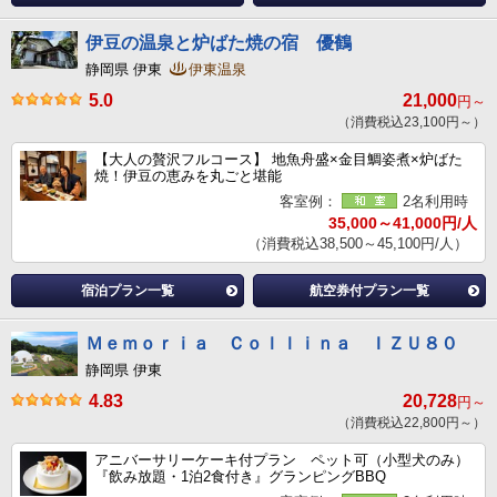
伊豆の温泉と炉ばた焼の宿 優鶴
静岡県 伊東
伊東温泉
5.0
21,000
円～
（消費税込23,100円～）
【大人の贅沢フルコース】 地魚舟盛×金目鯛姿煮×炉ばた
焼！伊豆の恵みを丸ごと堪能
客室例：
2名利用時
35,000～41,000円/人
（消費税込38,500～45,100円/人）
宿泊プラン一覧
航空券付プラン一覧
Ｍｅｍｏｒｉａ Ｃｏｌｌｉｎａ ＩＺＵ８０
静岡県 伊東
4.83
20,728
円～
（消費税込22,800円～）
アニバーサリーケーキ付プラン ペット可（小型犬のみ）
『飲み放題・1泊2食付き』グランピングBBQ