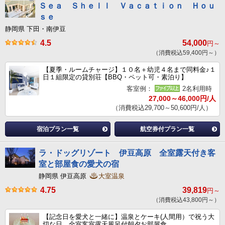
Ｓｅａ Ｓｈｅｌｌ Ｖａｃａｔｉｏｎ Ｈｏｕ
ｓｅ
静岡県 下田・南伊豆
4.5
54,000
円～
（消費税込59,400円～）
【夏季・ルームチャージ】１０名＋幼児４名まで同料金♪１
日１組限定の貸別荘【BBQ・ペット可・素泊り】
客室例：
2名利用時
27,000～46,000円/人
（消費税込29,700～50,600円/人）
宿泊プラン一覧
航空券付プラン一覧
ラ・ドッグリゾート 伊豆高原 全室露天付き客
室と部屋食の愛犬の宿
静岡県 伊豆高原
大室温泉
4.75
39,819
円～
（消費税込43,800円～）
【記念日を愛犬と一緒に】温泉とケーキ(人間用）で祝う大
切な日＿全室客室露天風呂付朝夕お部屋食