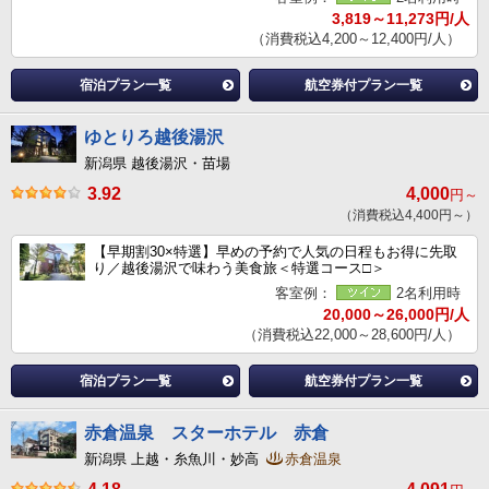
3,819～11,273円/人
（消費税込4,200～12,400円/人）
宿泊プラン一覧
航空券付プラン一覧
ゆとりろ越後湯沢
新潟県 越後湯沢・苗場
3.92
4,000
円～
（消費税込4,400円～）
【早期割30×特選】早めの予約で人気の日程もお得に先取
り／越後湯沢で味わう美食旅＜特選コース□＞
客室例：
2名利用時
20,000～26,000円/人
（消費税込22,000～28,600円/人）
宿泊プラン一覧
航空券付プラン一覧
赤倉温泉 スターホテル 赤倉
新潟県 上越・糸魚川・妙高
赤倉温泉