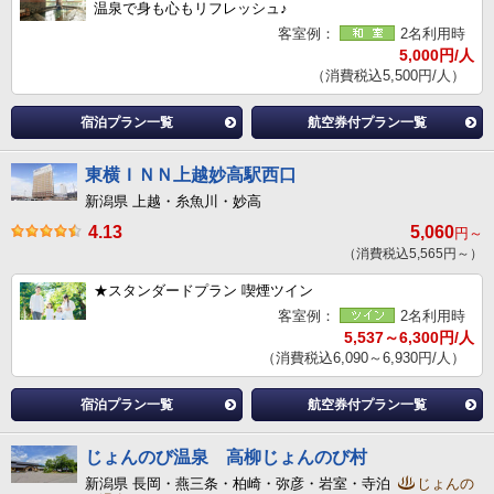
温泉で身も心もリフレッシュ♪
客室例：
2名利用時
5,000円/人
（消費税込5,500円/人）
宿泊プラン一覧
航空券付プラン一覧
東横ＩＮＮ上越妙高駅西口
新潟県 上越・糸魚川・妙高
4.13
5,060
円～
（消費税込5,565円～）
★スタンダードプラン 喫煙ツイン
客室例：
2名利用時
5,537～6,300円/人
（消費税込6,090～6,930円/人）
宿泊プラン一覧
航空券付プラン一覧
じょんのび温泉 高柳じょんのび村
新潟県 長岡・燕三条・柏崎・弥彦・岩室・寺泊
じょんの