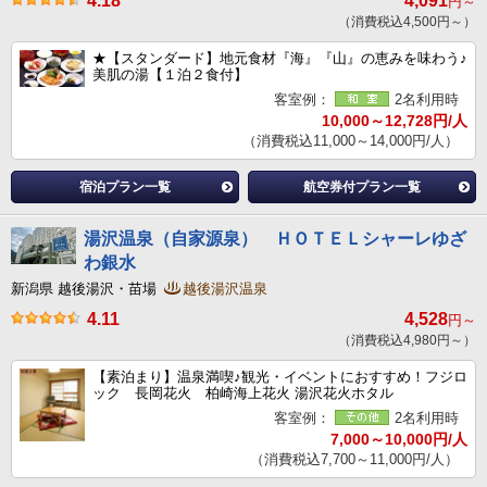
4.18
4,091
円～
（消費税込4,500円～）
★【スタンダード】地元食材『海』『山』の恵みを味わう♪
美肌の湯【１泊２食付】
客室例：
2名利用時
10,000～12,728円/人
（消費税込11,000～14,000円/人）
宿泊プラン一覧
航空券付プラン一覧
湯沢温泉（自家源泉） ＨＯＴＥＬシャーレゆざ
わ銀水
新潟県 越後湯沢・苗場
越後湯沢温泉
4.11
4,528
円～
（消費税込4,980円～）
【素泊まり】温泉満喫♪観光・イベントにおすすめ！フジロ
ック 長岡花火 柏崎海上花火 湯沢花火ホタル
客室例：
2名利用時
7,000～10,000円/人
（消費税込7,700～11,000円/人）