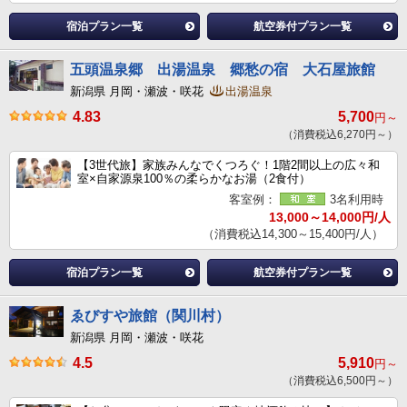
宿泊プラン一覧
航空券付プラン一覧
五頭温泉郷 出湯温泉 郷愁の宿 大石屋旅館
新潟県 月岡・瀬波・咲花
出湯温泉
4.83
5,700
円～
（消費税込6,270円～）
【3世代旅】家族みんなでくつろぐ！1階2間以上の広々和
室×自家源泉100％の柔らかなお湯（2食付）
客室例：
3名利用時
13,000～14,000円/人
（消費税込14,300～15,400円/人）
宿泊プラン一覧
航空券付プラン一覧
ゑびすや旅館（関川村）
新潟県 月岡・瀬波・咲花
4.5
5,910
円～
（消費税込6,500円～）