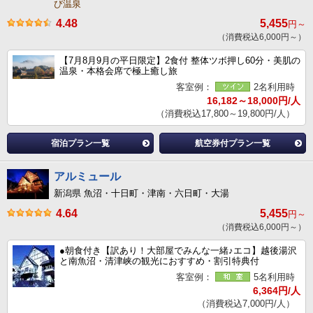
び温泉
4.48
5,455
円～
（消費税込6,000円～）
【7月8月9月の平日限定】2食付 整体ツボ押し60分・美肌の
温泉・本格会席で極上癒し旅
客室例：
2名利用時
16,182～18,000円/人
（消費税込17,800～19,800円/人）
宿泊プラン一覧
航空券付プラン一覧
アルミュール
新潟県 魚沼・十日町・津南・六日町・大湯
4.64
5,455
円～
（消費税込6,000円～）
●朝食付き【訳あり！大部屋でみんな一緒♪エコ】越後湯沢
と南魚沼・清津峡の観光におすすめ・割引特典付
客室例：
5名利用時
6,364円/人
（消費税込7,000円/人）