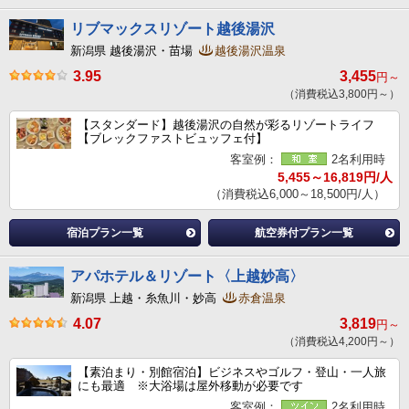
リブマックスリゾート越後湯沢
新潟県 越後湯沢・苗場
越後湯沢温泉
3.95
3,455
円～
（消費税込3,800円～）
【スタンダード】越後湯沢の自然が彩るリゾートライフ
【ブレックファストビュッフェ付】
客室例：
2名利用時
5,455～16,819円/人
（消費税込6,000～18,500円/人）
宿泊プラン一覧
航空券付プラン一覧
アパホテル＆リゾート〈上越妙高〉
新潟県 上越・糸魚川・妙高
赤倉温泉
4.07
3,819
円～
（消費税込4,200円～）
【素泊まり・別館宿泊】ビジネスやゴルフ・登山・一人旅
にも最適 ※大浴場は屋外移動が必要です
客室例：
2名利用時