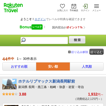
お気に入り
予約確認
ログイン
メニュー
絞り込み解除
絞り込む
44
件中
1～ 30件表示
おすすめ順
安い順
人気順
ホテルリブマックス新潟長岡駅前
新潟県 長岡・燕三条・柏崎・弥彦・岩室・寺泊
3.88
1,932
円～
（消費税込2,125円～）