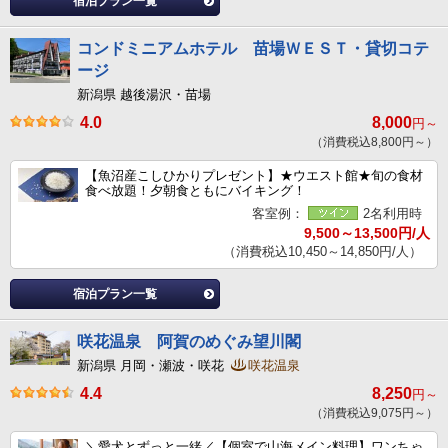
宿泊プラン一覧
コンドミニアムホテル 苗場ＷＥＳＴ・貸切コテ
ージ
新潟県 越後湯沢・苗場
4.0
8,000
円～
（消費税込8,800円～）
【魚沼産こしひかりプレゼント】★ウエスト館★旬の食材
食べ放題！夕朝食ともにバイキング！
客室例：
2名利用時
9,500～13,500円/人
（消費税込10,450～14,850円/人）
宿泊プラン一覧
咲花温泉 阿賀のめぐみ望川閣
新潟県 月岡・瀬波・咲花
咲花温泉
4.4
8,250
円～
（消費税込9,075円～）
＼愛犬とずっと一緒／【個室で山海メイン料理】ワンちゃ