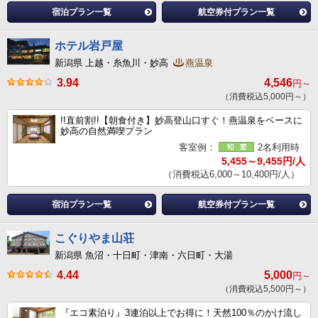
宿泊プラン一覧
航空券付プラン一覧
ホテル岩戸屋
新潟県 上越・糸魚川・妙高
燕温泉
3.94
4,546
円～
（消費税込5,000円～）
!!直前割!!【朝食付き】妙高登山口すぐ！燕温泉をベースに
妙高の自然満喫プラン
客室例：
2名利用時
5,455～9,455円/人
（消費税込6,000～10,400円/人）
宿泊プラン一覧
航空券付プラン一覧
こぐりやま山荘
新潟県 魚沼・十日町・津南・六日町・大湯
4.44
5,000
円～
（消費税込5,500円～）
『エコ素泊り』3連泊以上でお得に！天然100％のかけ流し