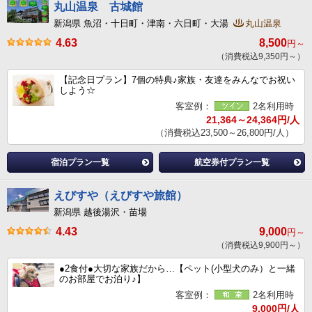
丸山温泉 古城館
新潟県 魚沼・十日町・津南・六日町・大湯
丸山温泉
4.63
8,500
円～
（消費税込9,350円～）
【記念日プラン】7個の特典♪家族・友達をみんなでお祝い
しよう☆
客室例：
2名利用時
21,364～24,364円/人
（消費税込23,500～26,800円/人）
宿泊プラン一覧
航空券付プラン一覧
えびすや（えびすや旅館）
新潟県 越後湯沢・苗場
4.43
9,000
円～
（消費税込9,900円～）
●2食付●大切な家族だから…【ペット(小型犬のみ）と一緒
のお部屋でお泊り♪】
客室例：
2名利用時
9,000円/人