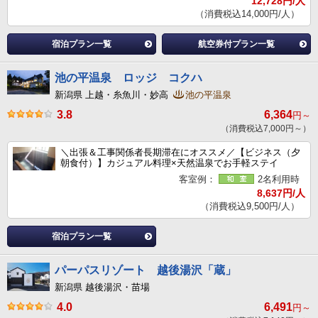
12,728円/人
（消費税込14,000円/人）
宿泊プラン一覧
航空券付プラン一覧
池の平温泉 ロッジ コクハ
新潟県 上越・糸魚川・妙高
池の平温泉
3.8
6,364
円～
（消費税込7,000円～）
＼出張＆工事関係者長期滞在にオススメ／【ビジネス（夕
朝食付）】カジュアル料理×天然温泉でお手軽ステイ
客室例：
2名利用時
8,637円/人
（消費税込9,500円/人）
宿泊プラン一覧
パーパスリゾート 越後湯沢「蔵」
新潟県 越後湯沢・苗場
4.0
6,491
円～