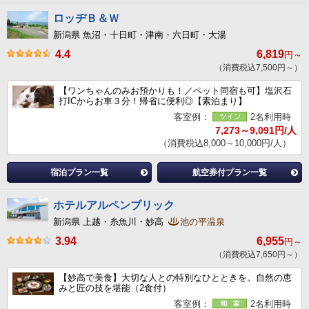
ロッヂＢ＆Ｗ
新潟県 魚沼・十日町・津南・六日町・大湯
4.4
6,819
円～
（消費税込7,500円～）
【ワンちゃんのみお預かりも！／ペット同宿も可】塩沢石
打ICからお車３分！帰省に便利◎【素泊まり】
客室例：
2名利用時
7,273～9,091円/人
（消費税込8,000～10,000円/人）
宿泊プラン一覧
航空券付プラン一覧
ホテルアルペンブリック
新潟県 上越・糸魚川・妙高
池の平温泉
3.94
6,955
円～
（消費税込7,650円～）
【妙高で美食】大切な人との特別なひとときを。自然の恵
みと匠の技を堪能（2食付）
客室例：
2名利用時