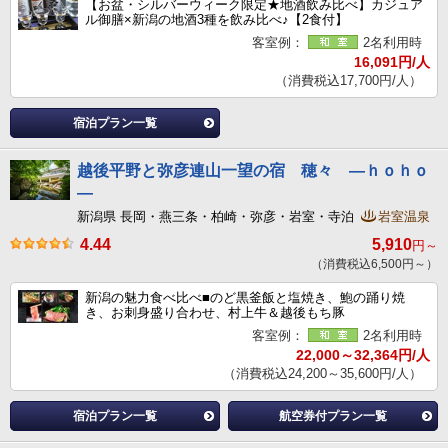
【お盆・シルバーウィーク限定★地酒飲み比べ】カジュア
ル御膳×新潟の地酒3種を飲み比べ♪【2食付】
客室例：
2名利用時
16,091円/人
（消費税込17,700円/人）
宿泊プラン一覧
越後平野と弥彦連山一望の宿 穂々 ―ｈｏｈｏ
―
新潟県 長岡・燕三条・柏崎・弥彦・岩室・寺泊
岩室温泉
4.44
5,910
円～
（消費税込6,500円～）
新潟の魅力食べ比べ■のど黒釜飯と塩焼き、鮑の踊り焼
き、お刺身盛り合わせ、村上牛＆越後もち豚
客室例：
2名利用時
22,000～32,364円/人
（消費税込24,200～35,600円/人）
宿泊プラン一覧
航空券付プラン一覧