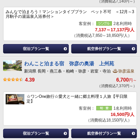
（消費税込7,140円～）
みんなで泊まろう！マンションタイププラン ペット不可 ＜12月～3
月駒子の湯温泉入浴券付＞
客室例：
2名利用時
7,137～17,137円/人
（消費税込7,850～18,850円/人）
宿泊プラン一覧
航空券付プラン一覧
わんこと泊まる宿 弥彦の奥湯 上州苑
新潟県 長岡・燕三条・柏崎・弥彦・岩室・寺泊
弥彦温泉
4.39
6,700
円～
（消費税込7,370円～）
☆ワンOne旅行☆愛犬と一緒に郷土料理１人旅【平日限
定】
客室例：
1名利用時
16,500円/人
（消費税込18,150円/人）
宿泊プラン一覧
航空券付プラン一覧