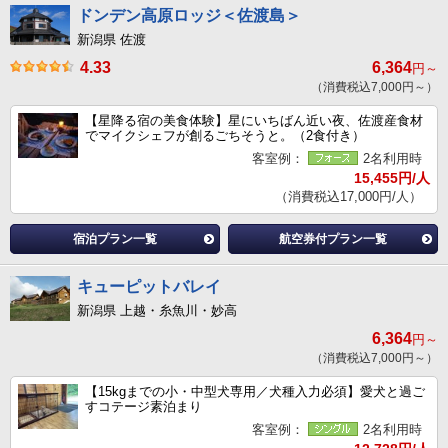
ドンデン高原ロッジ＜佐渡島＞
新潟県 佐渡
4.33
6,364
円～
（消費税込7,000円～）
【星降る宿の美食体験】星にいちばん近い夜、佐渡産食材
でマイクシェフが創るごちそうと。（2食付き）
客室例：
2名利用時
15,455円/人
（消費税込17,000円/人）
宿泊プラン一覧
航空券付プラン一覧
キューピットバレイ
新潟県 上越・糸魚川・妙高
6,364
円～
（消費税込7,000円～）
【15kgまでの小・中型犬専用／犬種入力必須】愛犬と過ご
すコテージ素泊まり
客室例：
2名利用時