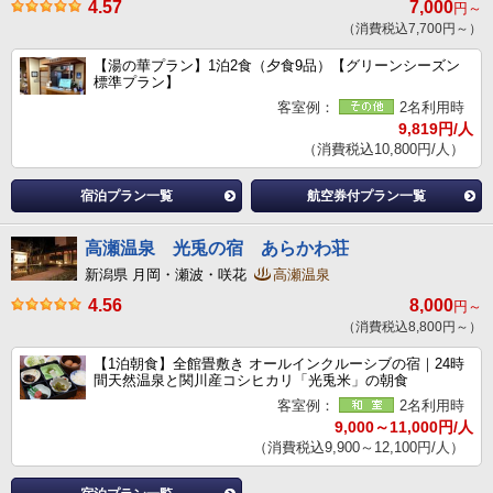
4.57
7,000
円～
（消費税込7,700円～）
【湯の華プラン】1泊2食（夕食9品）【グリーンシーズン
標準プラン】
客室例：
2名利用時
9,819円/人
（消費税込10,800円/人）
宿泊プラン一覧
航空券付プラン一覧
高瀬温泉 光兎の宿 あらかわ荘
新潟県 月岡・瀬波・咲花
高瀬温泉
4.56
8,000
円～
（消費税込8,800円～）
【1泊朝食】全館畳敷き オールインクルーシブの宿｜24時
間天然温泉と関川産コシヒカリ「光兎米」の朝食
客室例：
2名利用時
9,000～11,000円/人
（消費税込9,900～12,100円/人）