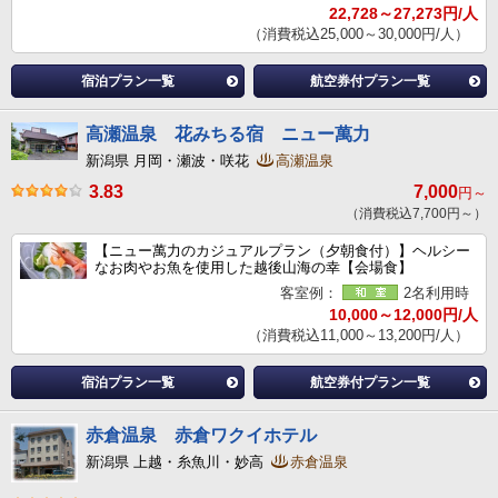
22,728～27,273円/人
（消費税込25,000～30,000円/人）
宿泊プラン一覧
航空券付プラン一覧
高瀬温泉 花みちる宿 ニュー萬力
新潟県 月岡・瀬波・咲花
高瀬温泉
3.83
7,000
円～
（消費税込7,700円～）
【ニュー萬力のカジュアルプラン（夕朝食付）】ヘルシー
なお肉やお魚を使用した越後山海の幸【会場食】
客室例：
2名利用時
10,000～12,000円/人
（消費税込11,000～13,200円/人）
宿泊プラン一覧
航空券付プラン一覧
赤倉温泉 赤倉ワクイホテル
新潟県 上越・糸魚川・妙高
赤倉温泉