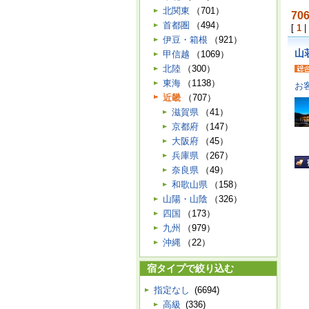
北関東
（701）
70
首都圏
（494）
[
1
|
伊豆・箱根
（921）
山
甲信越
（1069）
北陸
（300）
東海
（1138）
お
近畿
（707）
滋賀県
（41）
京都府
（147）
大阪府
（45）
兵庫県
（267）
奈良県
（49）
和歌山県
（158）
山陽・山陰
（326）
四国
（173）
九州
（979）
沖縄
（22）
宿タイプで絞り込む
指定なし
(6694)
高級
(336)