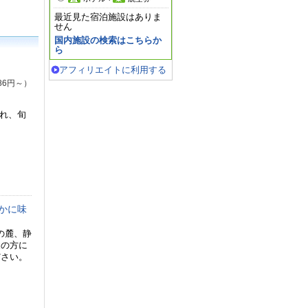
最近見た宿泊施設はありま
せん
国内施設の検索はこちらか
ら
アフィリエイトに利用する
86円～）
され、旬
かに味
野山の麓、静
家の方に
ださい。
）