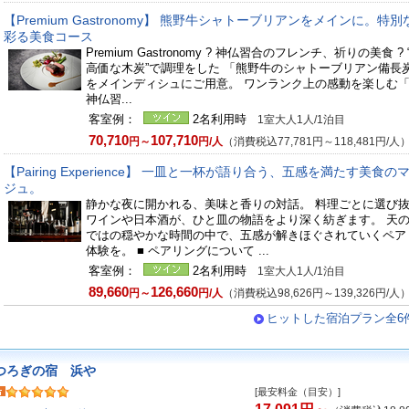
【Premium Gastronomy】 熊野牛シャトーブリアンをメインに。特
彩る美食コース
Premium Gastronomy ? 神仏習合のフレンチ、祈りの美食 ?
高価な木炭”で調理をした 「熊野牛のシャトーブリアン備長
をメインディシュにご用意。 ワンランク上の感動を楽しむ
神仏習...
客室例：
2名利用時
1室大人1人/1泊目
70,710
107,710
円～
円/人
（消費税込77,781円～118,481円/人
【Pairing Experience】 一皿と一杯が語り合う、五感を満たす美食の
ジュ。
静かな夜に開かれる、美味と香りの対話。 料理ごとに選び
ワインや日本酒が、ひと皿の物語をより深く紡ぎます。 天
ではの穏やかな時間の中で、五感が解きほぐされていくペア
体験を。 ■ ペアリングについて ...
客室例：
2名利用時
1室大人1人/1泊目
89,660
126,660
円～
円/人
（消費税込98,626円～139,326円/人
ヒットした宿泊プラン全6
つろぎの宿 浜や
[最安料金（目安）]