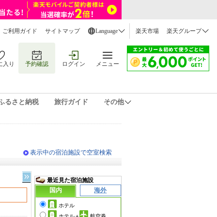
ご利用ガイド
サイトマップ
Language
楽天市場
楽天グループ
に入り
予約確認
ログイン
メニュー
ふるさと納税
旅行ガイド
その他
表示中の宿泊施設で空室検索
最近見た宿泊施設
国内
海外
ホテル
ホテル
+
航空券