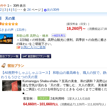
6
件中
1～ 30件表示
2
|
3
|
4
|
5
| ･･･ 全
24
ページ ]
次の30件
荘 天の里
[最安料金（目安）]
16,260円～
（消費税込17,8
客さまの声（131件）
和歌山県 高野山・橋本
＜1日8組＞の特別感。高野山観光に便利。四季折々の自然に癒
の味わいをご堪能下さい。
お気に入りに追加
宿泊プラン
【A5熊野牛しゃぶしゃぶコース】 和歌山の最高峰を、職人の技で。静
わうもうひとつの天の里
Kumanogyu Shabu-shabu ? 至高の美食、和の調和 ? 高
謐な空気が流れる「天の里」で愉しむ、大人の贅沢。 美食
もご満足いただける特別なひとときを 心ゆくまでご堪能く
■...
客室例：
2名利用時
1室大人1人/1泊目
64,660
101,660
円～
円/人
（消費税込71,126円～111,826円/人