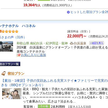
19,364
円/人
（消費税込21,300円/人）
ヒットした宿泊プラン全2
ンテナホテル ハコネル
[最安料金（目安）]
22,000円～
（消費税込24,2
客さまの声（31件）
和歌山県 南紀白浜・紀伊田辺・龍神
白浜温泉
2024夏 白浜温泉にグランドオープン！子供達の喜ぶ顔が見え
基地コンテナホテル
お気に入りに追加
宿泊プラン
【素泊・1棟貸】子供の笑顔あふれる充実ステイ★ファミリーで充実の
きを（BBQオプションあり）
花火・BBQ・観光！子供たちの笑顔があふれる充実した家
最適。 シンプルだけど快適な滞在で、お得に・贅沢に満喫
い。 ーーーーーーーーーーーーー ＜ハコネルQ＆A＞ Ｑ：
って倉庫みたい、広さは？泊まれる...
客室例：
2名利用時
1室大人1人/1泊目