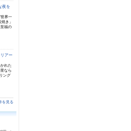
別な夜を
 “世界一
炭焼き」
「至福の
）
マリアー
抜かれた
の里なら
リング
）
件を見る