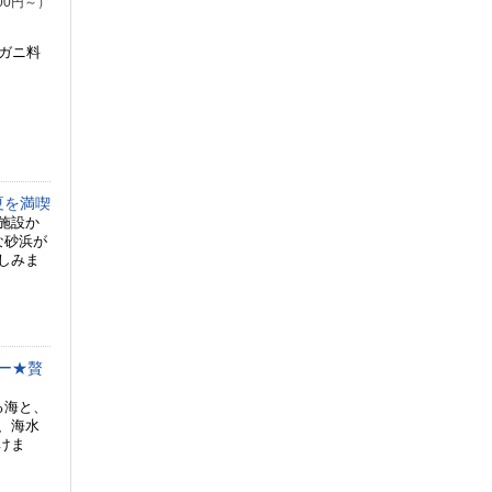
00円～）
ガニ料
夏を満喫
施設か
な砂浜が
しみま
ー★贅
る海と、
、海水
けま