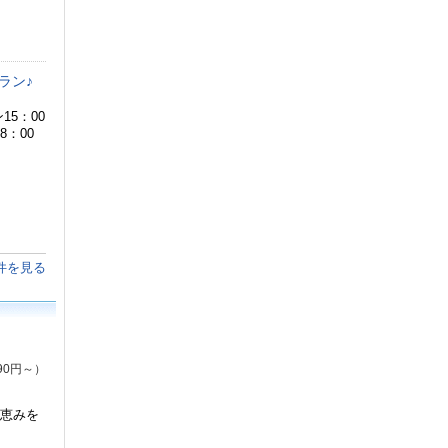
ラン♪
15：00
8：00
件を見る
90円～）
の恵みを