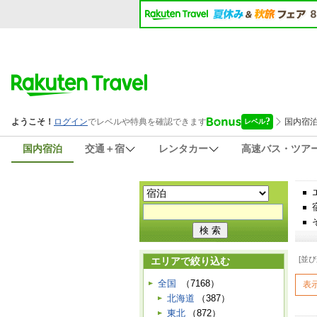
国内宿泊
交通＋宿
レンタカー
高速バス・ツア
[並び
エリアで絞り込む
全国
（7168）
表
北海道
（387）
東北
（872）