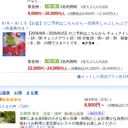
汁など...
客室例：
2名利用時
1室大人1人/1泊目
9,000
10,500
円～
円/人
（消費税込9,900円～11,550円/人）
８/８～８/１５【お盆】のご予約はこちらから～但馬牛しゃぶしゃぶプ
～外湯券付き！
【2026/8/8～2026/8/15】のご予約はこちらから チェックイン
～18：00 チェックアウト10：00 夕食18：00～18：30 朝食
～8：30 の間でスタートです。 ■夕食■ ...
客室例：
2名利用時
1室大人1人/1泊目
22,000
24,000
円～
円/人
（消費税込24,200円～26,400円/人）
ヒットした宿泊プラン全11
山温泉 お宿 まる屋
[最安料金（目安）]
8,900円～
（消費税込9,7
客さまの声（71件）
兵庫県 香住・浜坂・湯村
柴山温泉
港町にある全6室の小さな宿☆兵庫・但馬(たじま)の豊かな自然
味わうお料理と若旦那セレクトの地酒をお楽しみください
お気に入りに追加