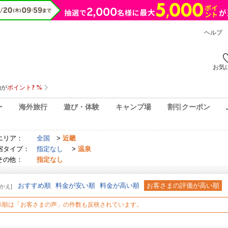
ヘルプ
お気
ー
海外旅行
遊び・体験
キャンプ場
割引クーポン
エリア：
全国
>
近畿
宿タイプ：
指定なし
>
温泉
その他：
指定なし
おすすめ順
料金が安い順
料金が高い順
お客さまの評価が高い順
かえ]
示順は「お客さまの声」の件数も反映されています。