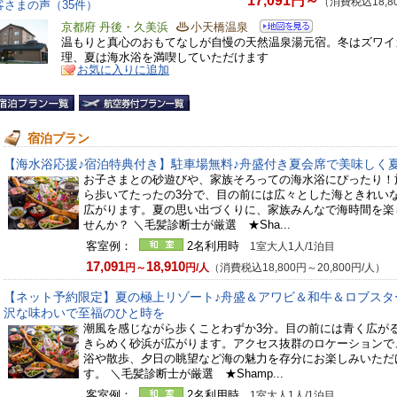
17,091円～
（消費税込18,8
客さまの声（35件）
京都府 丹後・久美浜
小天橋温泉
温もりと真心のおもてなしが自慢の天然温泉湯元宿。冬はズワイ
理、夏は海水浴を満喫していただけます
お気に入りに追加
宿泊プラン
【海水浴応援♪宿泊特典付き】駐車場無料♪舟盛付き夏会席で美味しく
お子さまとの砂遊びや、家族そろっての海水浴にぴったり！
ら歩いてたったの3分で、目の前には広々とした海ときれい
広がります。夏の思い出づくりに、家族みんなで海時間を楽
せんか？ ＼毛髪診断士が厳選 ★Sha...
客室例：
2名利用時
1室大人1人/1泊目
17,091
18,910
円～
円/人
（消費税込18,800円～20,800円/人）
【ネット予約限定】夏の極上リゾート♪舟盛＆アワビ＆和牛＆ロブスタ
沢な味わいで至福のひと時を
潮風を感じながら歩くことわずか3分。目の前には青く広が
きらめく砂浜が広がります。アクセス抜群のロケーションで
浴や散歩、夕日の眺望など海の魅力を存分にお楽しみいただ
す。 ＼毛髪診断士が厳選 ★Shamp...
客室例：
2名利用時
1室大人1人/1泊目