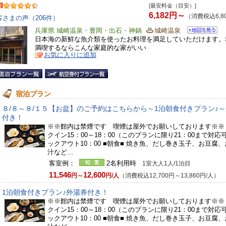
[最安料金（目安）]
6,182円～
（消費税込6,8
客さまの声（206件）
兵庫県 城崎温泉・豊岡・出石・神鍋
城崎温泉
日本海の新鮮な魚介類を使ったお料理を満足していただけます。
満喫するならこんな家庭的な家がいい
お気に入りに追加
宿泊プラン
８/８～８/１５【お盆】のご予約はこちらから～1泊朝食付きプラン♪
付き！
※※館内は禁煙です 喫煙は屋外でお願いしております※※
クイン15：00～18：00（このプランに限り21：00まで対応
ックアウト10：00 ■朝食■ 焼き魚、だし巻き玉子、お豆腐
汁など...
客室例：
2名利用時
1室大人1人/1泊目
11,546
12,600
円～
円/人
（消費税込12,700円～13,860円/人）
1泊朝食付きプラン♪外湯券付き！
※※館内は禁煙です 喫煙は屋外でお願いしております※※
クイン15：00～18：00（このプランに限り21：00まで対応
ックアウト10：00 ■朝食■ 焼き魚、だし巻き玉子、お豆腐