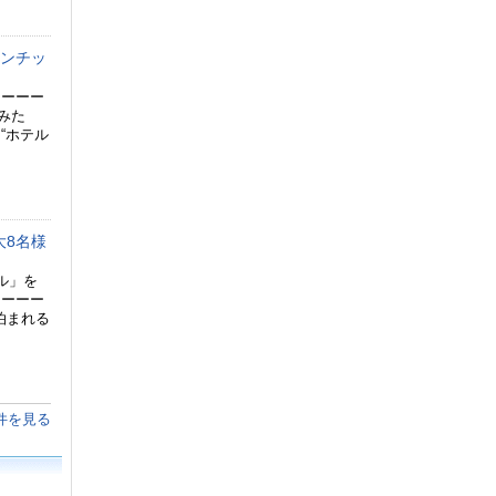
マンチッ
ーーーー
みた
“ホテル
大8名様
ル」を
ーーーー
泊まれる
）
件を見る