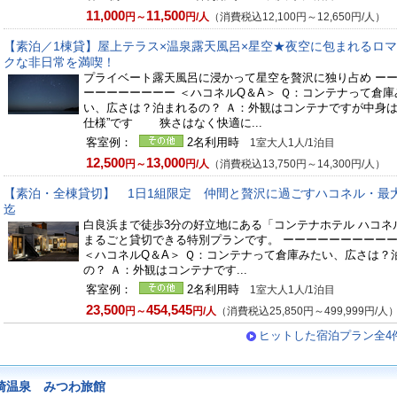
11,000
11,500
円～
円/人
（消費税込12,100円～12,650円/人）
【素泊／1棟貸】屋上テラス×温泉露天風呂×星空★夜空に包まれるロ
クな非日常を満喫！
プライベート露天風呂に浸かって星空を贅沢に独り占め ー
ーーーーーーーー ＜ハコネルQ＆A＞ Ｑ：コンテナって倉庫
い、広さは？泊まれるの？ Ａ：外観はコンテナですが中身は
仕様”です 狭さはなく快適に...
客室例：
2名利用時
1室大人1人/1泊目
12,500
13,000
円～
円/人
（消費税込13,750円～14,300円/人）
【素泊・全棟貸切】 1日1組限定 仲間と贅沢に過ごすハコネル・最
迄
白良浜まで徒歩3分の好立地にある「コンテナホテル ハコネ
まるごと貸切できる特別プランです。 ーーーーーーーーー
＜ハコネルQ＆A＞ Ｑ：コンテナって倉庫みたい、広さは？
の？ Ａ：外観はコンテナです...
客室例：
2名利用時
1室大人1人/1泊目
23,500
454,545
円～
円/人
（消費税込25,850円～499,999円/人
ヒットした宿泊プラン全4
崎温泉 みつわ旅館