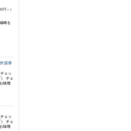
00円～）
城崎を
～外湯券
 チェッ
可） チェ
、お味噌
 チェッ
可） チェ
、お味噌