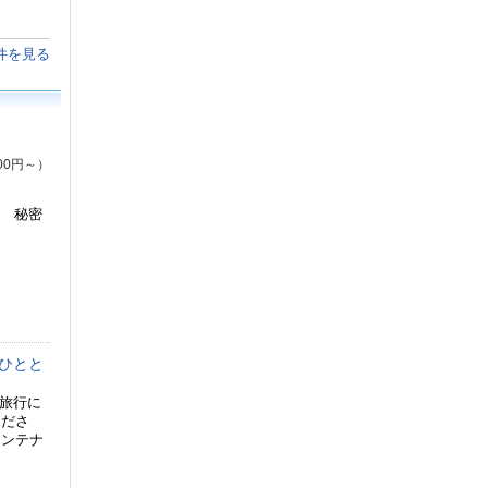
件を見る
00円～）
る 秘密
ひとと
族旅行に
くださ
コンテナ