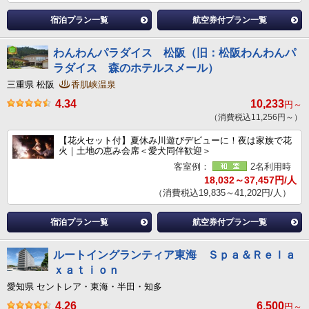
宿泊プラン一覧
航空券付プラン一覧
わんわんパラダイス 松阪（旧：松阪わんわんパ
ラダイス 森のホテルスメール）
三重県 松阪
香肌峡温泉
4.34
10,233
円～
（消費税込11,256円～）
【花火セット付】夏休み川遊びデビューに！夜は家族で花
火｜土地の恵み会席＜愛犬同伴歓迎＞
客室例：
2名利用時
18,032～37,457円/人
（消費税込19,835～41,202円/人）
宿泊プラン一覧
航空券付プラン一覧
ルートイングランティア東海 Ｓｐａ＆Ｒｅｌａ
ｘａｔｉｏｎ
愛知県 セントレア・東海・半田・知多
4.26
6,500
円～