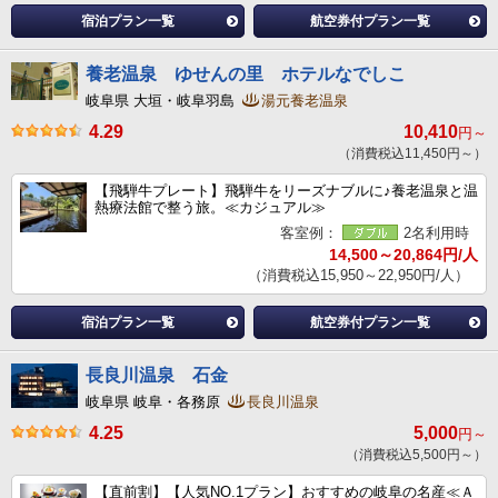
宿泊プラン一覧
航空券付プラン一覧
養老温泉 ゆせんの里 ホテルなでしこ
岐阜県 大垣・岐阜羽島
湯元養老温泉
4.29
10,410
円～
（消費税込11,450円～）
【飛騨牛プレート】飛騨牛をリーズナブルに♪養老温泉と温
熱療法館で整う旅。≪カジュアル≫
客室例：
2名利用時
14,500～20,864円/人
（消費税込15,950～22,950円/人）
宿泊プラン一覧
航空券付プラン一覧
長良川温泉 石金
岐阜県 岐阜・各務原
長良川温泉
4.25
5,000
円～
（消費税込5,500円～）
【直前割】【人気NO.1プラン】おすすめの岐阜の名産≪Ａ