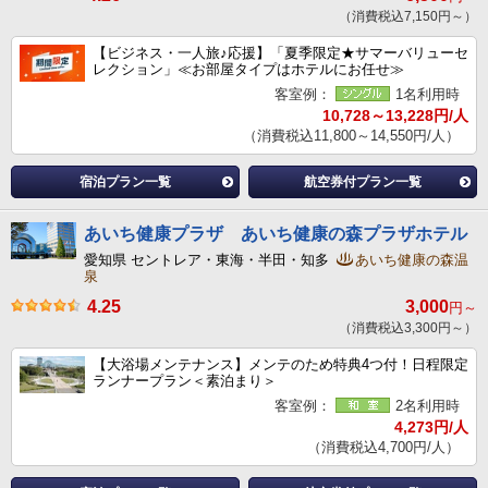
（消費税込7,150円～）
【ビジネス・一人旅♪応援】「夏季限定★サマーバリューセ
レクション」≪お部屋タイプはホテルにお任せ≫
客室例：
1名利用時
10,728～13,228円/人
（消費税込11,800～14,550円/人）
宿泊プラン一覧
航空券付プラン一覧
あいち健康プラザ あいち健康の森プラザホテル
愛知県 セントレア・東海・半田・知多
あいち健康の森温
泉
4.25
3,000
円～
（消費税込3,300円～）
【大浴場メンテナンス】メンテのため特典4つ付！日程限定
ランナープラン＜素泊まり＞
客室例：
2名利用時
4,273円/人
（消費税込4,700円/人）