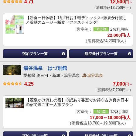
4.71
12,500
円～
（消費税込13,750円～）
【断食一日体験】1泊2日お手軽デトックス♪源泉かけ流し
と薬膳スムージー断食（ファスティング）
客室例：
2名利用時
22,000円/人
（消費税込24,200円/人）
宿泊プラン一覧
航空券付プラン一覧
湯谷温泉 はづ別館
愛知県 奥三河・新城・湯谷温泉
湯谷温泉
4.25
7,000
円～
（消費税込7,700円～）
【源泉かけ流しの宿】◇訳あり客室でお得◇古き良き日本
の宿で過ごす一人旅プラン
客室例：
1名利用時
17,000～18,000円/人
（消費税込18,700～19,800円/人）