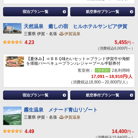
宿泊プラン一覧
航空券付プラン一覧
天然温泉 癒しの宿 ヒルホテルサンピア伊賀
三重県 伊賀・名張
伊賀温泉
4.23
5,455
円～
（消費税込6,000円～）
【夏休み】≪ＢＢＱ味わいセット≫ブランド伊賀牛や海鮮
を堪能バーベキュープラン♪レジャープール半額券付
客室例：
2名利用時
17,091～18,910円/人
（消費税込18,800～20,800円/人）
宿泊プラン一覧
航空券付プラン一覧
霧生温泉 メナード青山リゾート
三重県 伊賀・名張
伊賀温泉
4.49
14,400
円～
（消費税込15,840円～）