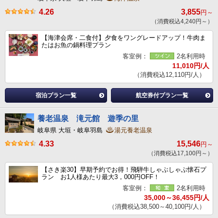
4.26
3,855
円～
（消費税込4,240円～）
【海津会席・二食付】夕食をワングレードアップ！牛肉ま
たはお魚の鍋料理プラン
客室例：
2名利用時
11,010円/人
（消費税込12,110円/人）
宿泊プラン一覧
航空券付プラン一覧
養老温泉 滝元館 遊季の里
岐阜県 大垣・岐阜羽島
湯元養老温泉
4.33
15,546
円～
（消費税込17,100円～）
【さき楽30】早期予約でお得！飛騨牛しゃぶしゃぶ懐石プ
ラン お1人様あたり最大3，000円OFF！
客室例：
2名利用時
35,000～36,455円/人
（消費税込38,500～40,100円/人）