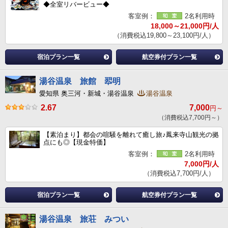
◆全室リバービュー◆
客室例：
2名利用時
18,000～21,000円/人
（消費税込19,800～23,100円/人）
宿泊プラン一覧
航空券付プラン一覧
湯谷温泉 旅館 翆明
愛知県 奥三河・新城・湯谷温泉
湯谷温泉
2.67
7,000
円～
（消費税込7,700円～）
【素泊まり】都会の喧騒を離れて癒し旅♪鳳来寺山観光の拠
点にも◎【現金特価】
客室例：
2名利用時
7,000円/人
（消費税込7,700円/人）
宿泊プラン一覧
航空券付プラン一覧
湯谷温泉 旅荘 みつい