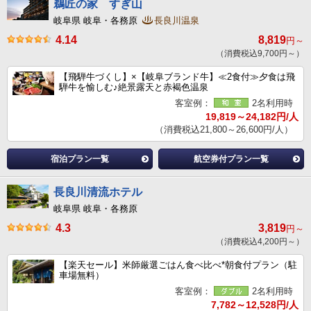
鵜匠の家 すぎ山
岐阜県 岐阜・各務原
長良川温泉
4.14
8,819
円～
（消費税込9,700円～）
【飛騨牛づくし】×【岐阜ブランド牛】≪2食付≫夕食は飛
騨牛を愉しむ♪絶景露天と赤褐色温泉
客室例：
2名利用時
19,819～24,182円/人
（消費税込21,800～26,600円/人）
宿泊プラン一覧
航空券付プラン一覧
長良川清流ホテル
岐阜県 岐阜・各務原
4.3
3,819
円～
（消費税込4,200円～）
【楽天セール】米師厳選ごはん食べ比べ*朝食付プラン（駐
車場無料）
客室例：
2名利用時
7,782～12,528円/人