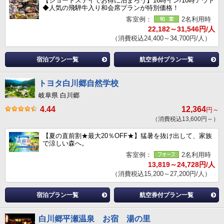
【ショートステイでお得に泊まろう】16時イン/10時アウト
◆人気の飛騨牛入り和会席プランが特別価格！
客室例：
2名利用時
22,182～31,546円/人
（消費税込24,400～34,700円/人）
宿泊プラン一覧
航空券付プラン一覧
トヨタ白川郷自然学校
岐阜県 白川郷
4.44
12,364
円～
（消費税込13,600円～）
【夏の直前割★最大20％OFF★】猛暑を抜け出して、家族
で涼しい森へ。
客室例：
2名利用時
13,819～24,728円/人
（消費税込15,200～27,200円/人）
宿泊プラン一覧
航空券付プラン一覧
白川郷平瀬温泉 お宿 湯の里