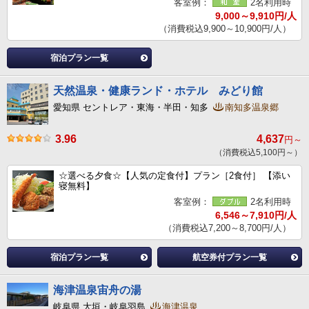
客室例：
2名利用時
9,000～9,910円/人
（消費税込9,900～10,900円/人）
宿泊プラン一覧
天然温泉・健康ランド・ホテル みどり館
愛知県 セントレア・東海・半田・知多
南知多温泉郷
3.96
4,637
円～
（消費税込5,100円～）
☆選べる夕食☆【人気の定食付】プラン［2食付］ 【添い
寝無料】
客室例：
2名利用時
6,546～7,910円/人
（消費税込7,200～8,700円/人）
宿泊プラン一覧
航空券付プラン一覧
海津温泉宙舟の湯
岐阜県 大垣・岐阜羽島
海津温泉