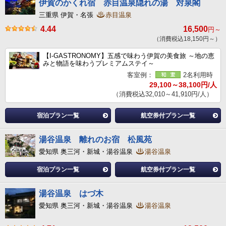
伊賀のかくれ宿 赤目温泉隠れの湯 対泉閣
三重県 伊賀・名張
赤目温泉
4.44
16,500
円～
（消費税込18,150円～）
【I-GASTRONOMY】五感で味わう伊賀の美食旅 ～地の恵
みと物語を味わうプレミアムステイ～
客室例：
2名利用時
29,100～38,100円/人
（消費税込32,010～41,910円/人）
宿泊プラン一覧
航空券付プラン一覧
湯谷温泉 離れのお宿 松風苑
愛知県 奥三河・新城・湯谷温泉
湯谷温泉
宿泊プラン一覧
航空券付プラン一覧
湯谷温泉 はづ木
愛知県 奥三河・新城・湯谷温泉
湯谷温泉