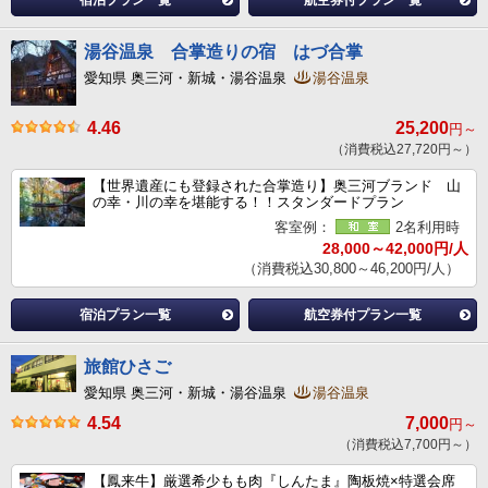
宿泊プラン一覧
航空券付プラン一覧
湯谷温泉 合掌造りの宿 はづ合掌
愛知県 奥三河・新城・湯谷温泉
湯谷温泉
4.46
25,200
円～
（消費税込27,720円～）
【世界遺産にも登録された合掌造り】奥三河ブランド 山
の幸・川の幸を堪能する！！スタンダードプラン
客室例：
2名利用時
28,000～42,000円/人
（消費税込30,800～46,200円/人）
宿泊プラン一覧
航空券付プラン一覧
旅館ひさご
愛知県 奥三河・新城・湯谷温泉
湯谷温泉
4.54
7,000
円～
（消費税込7,700円～）
【鳳来牛】厳選希少もも肉『しんたま』陶板焼×特選会席