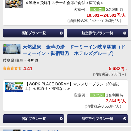
４等級≫飛騨牛ステーキ会席/2食付＜広間食＞
客室例：
2名利用時
18,591～24,591円/人
（消費税込20,450～27,050円/人）
宿泊プラン一覧
航空券付プラン一覧
天然温泉 金華の湯 ドーミーイン岐阜駅前（ド
ーミーイン・御宿野乃 ホテルズグループ）
岐阜県 岐阜・各務原
4.41
5,682
円～
（消費税込6,250円～）
【WORK PLACE DORMY】マンスリープラン（30泊以
上）≪素泊り・清掃なし≫
客室例：
1名利用時
7,864円/人
（消費税込8,650円/人）
宿泊プラン一覧
航空券付プラン一覧