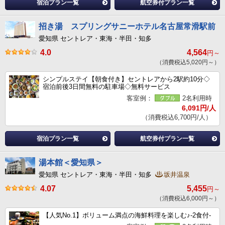
宿泊プラン一覧
航空券付プラン一覧
招き湯 スプリングサニーホテル名古屋常滑駅前
愛知県 セントレア・東海・半田・知多
4.0
4,564
円～
（消費税込5,020円～）
シンプルステイ【朝食付き】セントレアから2駅約10分◇
宿泊前後3日間無料の駐車場◇無料サービス
客室例：
2名利用時
6,091円/人
（消費税込6,700円/人）
宿泊プラン一覧
航空券付プラン一覧
湯本館＜愛知県＞
愛知県 セントレア・東海・半田・知多
坂井温泉
4.07
5,455
円～
（消費税込6,000円～）
【人気No.1】ボリューム満点の海鮮料理を楽しむ♪-2食付-