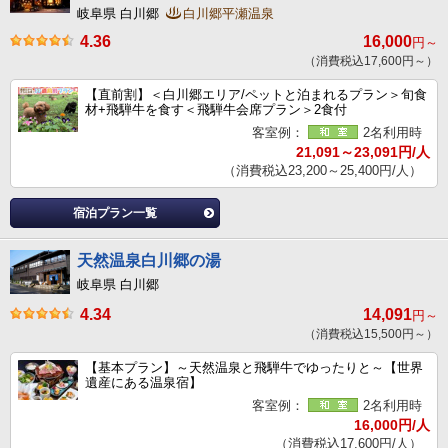
岐阜県 白川郷
白川郷平瀬温泉
4.36
16,000
円～
（消費税込17,600円～）
【直前割】＜白川郷エリア/ペットと泊まれるプラン＞旬食
材+飛騨牛を食す＜飛騨牛会席プラン＞2食付
客室例：
2名利用時
21,091～23,091円/人
（消費税込23,200～25,400円/人）
宿泊プラン一覧
天然温泉白川郷の湯
岐阜県 白川郷
4.34
14,091
円～
（消費税込15,500円～）
【基本プラン】～天然温泉と飛騨牛でゆったりと～【世界
遺産にある温泉宿】
客室例：
2名利用時
16,000円/人
（消費税込17,600円/人）