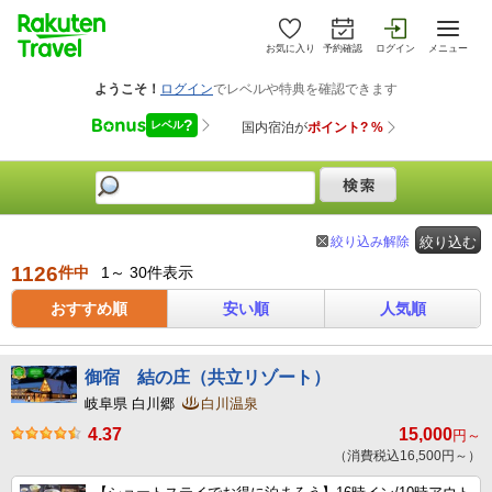
お気に入り
予約確認
ログイン
メニュー
絞り込み解除
絞り込む
1126
件中
1～ 30件表示
おすすめ順
安い順
人気順
御宿 結の庄（共立リゾート）
岐阜県 白川郷
白川温泉
4.37
15,000
円～
（消費税込16,500円～）