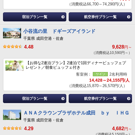
（消費税込66,700～74,290円/人）
宿泊プラン一覧
航空券付プラン一覧
小谷流の里 ドギーズアイランド
千葉県 成田空港・佐倉
4.48
9,628
円～
（消費税込10,590円～）
【お得な2連泊プラン】2連泊で1回ディナービュッフェプ
レゼント／朝食ビュッフェ付き
客室例：
2名利用時
14,428～24,155円/人
（消費税込15,870～26,570円/人）
宿泊プラン一覧
航空券付プラン一覧
ＡＮＡクラウンプラザホテル成田 ｂｙ ＩＨＧ
千葉県 成田空港・佐倉
4.29
4,682
円～
（消費税込5,150円～）