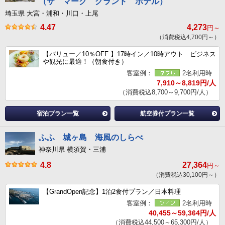
（ザ マーク グランド ホテル）
埼玉県 大宮・浦和・川口・上尾
4.47
4,273
円～
（消費税込4,700円～）
【バリュー／10％OFF 】17時イン／10時アウト ビジネス
や観光に最適！（朝食付き）
客室例：
2名利用時
7,910～8,819円/人
（消費税込8,700～9,700円/人）
宿泊プラン一覧
航空券付プラン一覧
ふふ 城ヶ島 海風のしらべ
神奈川県 横須賀・三浦
4.8
27,364
円～
（消費税込30,100円～）
【GrandOpen記念】1泊2食付プラン／日本料理
客室例：
2名利用時
40,455～59,364円/人
（消費税込44,500～65,300円/人）