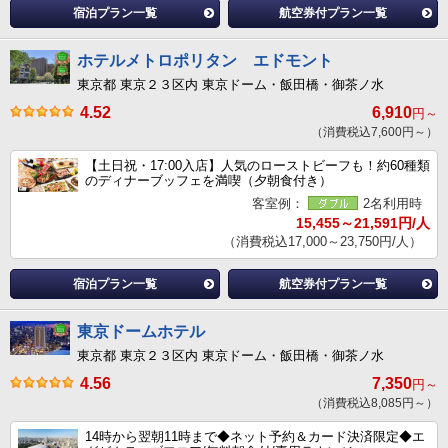
宿泊プラン一覧
航空券付プラン一覧
ホテルメトロポリタン エドモント
東京都 東京２３区内 東京ドーム・飯田橋・御茶ノ水
4.52
6,910
円～
（消費税込7,600円～）
【土日祝・17:00入店】人気のローストビーフも！約60種類
のディナーブッフェを満喫（夕朝食付き）
客室例：
2名利用時
15,455～21,591円/人
（消費税込17,000～23,750円/人）
宿泊プラン一覧
航空券付プラン一覧
東京ドームホテル
東京都 東京２３区内 東京ドーム・飯田橋・御茶ノ水
4.56
7,350
円～
（消費税込8,085円～）
14時から翌朝11時まで◆ネット予約＆カード決済限定◆エ