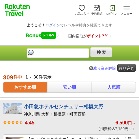
お気に入り
予約確認
ログイン
メニュー
絞り込み解除
絞り込む
309
件中
1～ 30件表示
おすすめ順
安い順
人気順
小田急ホテルセンチュリー相模大野
神奈川県 大和・相模原・町田西部
4.45
6,500
円～
（消費税込7,150円～）