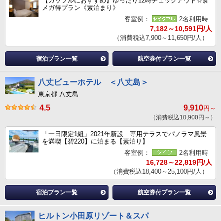
【カップルにおすすめ】ゆったり12時チェックアウト☆新
メガ得プラン《素泊まり》
客室例：
2名利用時
7,182～10,591円/人
（消費税込7,900～11,650円/人）
宿泊プラン一覧
航空券付プラン一覧
八丈ビューホテル ＜八丈島＞
東京都 八丈島
4.5
9,910
円～
（消費税込10,900円～）
「一日限定1組」2021年新設 専用テラスでパノラマ風景
を満喫【碧220】に泊まる【素泊り】
客室例：
2名利用時
16,728～22,819円/人
（消費税込18,400～25,100円/人）
宿泊プラン一覧
航空券付プラン一覧
ヒルトン小田原リゾート＆スパ