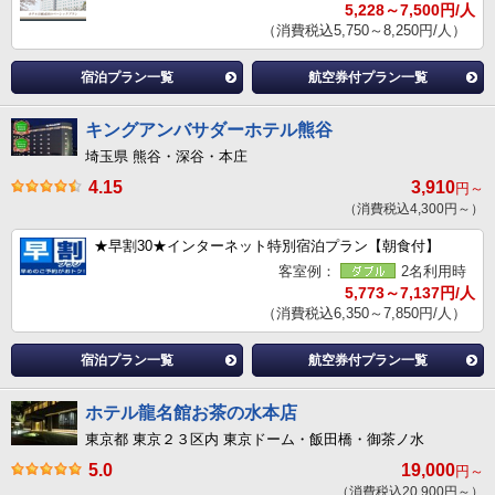
5,228～7,500円/人
（消費税込5,750～8,250円/人）
宿泊プラン一覧
航空券付プラン一覧
キングアンバサダーホテル熊谷
埼玉県 熊谷・深谷・本庄
4.15
3,910
円～
（消費税込4,300円～）
★早割30★インターネット特別宿泊プラン【朝食付】
客室例：
2名利用時
5,773～7,137円/人
（消費税込6,350～7,850円/人）
宿泊プラン一覧
航空券付プラン一覧
ホテル龍名館お茶の水本店
東京都 東京２３区内 東京ドーム・飯田橋・御茶ノ水
5.0
19,000
円～
（消費税込20,900円～）