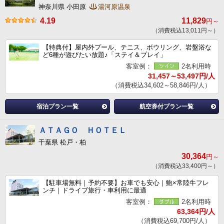
神奈川県 小田原
湯河原温泉
4.19
11,829
円～
（消費税込13,011円～）
【特典付】屋内外プール、テニス、ボウリング、岩盤浴な
ど6種が遊びたい放題♪「ステイ＆プレイ」
客室例：
2名利用時
31,457～53,497円/人
（消費税込34,602～58,846円/人）
宿泊プラン一覧
航空券付プラン一覧
ＡＴＡＧＯ ＨＯＴＥＬ
千葉県 松戸・柏
30,364
円～
（消費税込33,400円～）
【駐車場無料｜予約不要】お車でも安心｜鮑×常陸牛フレ
ンチ｜ドライブ旅行・車利用に最適
客室例：
2名利用時
63,364円/人
（消費税込69,700円/人）