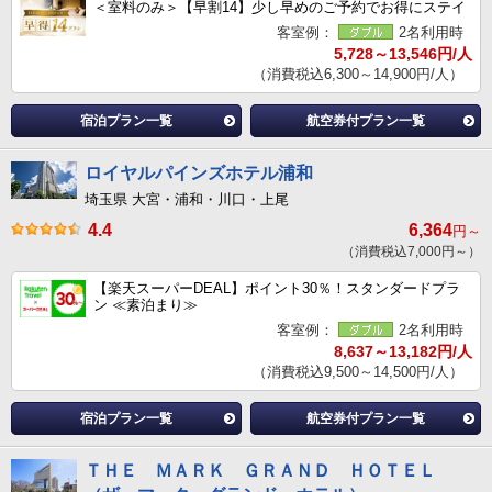
＜室料のみ＞【早割14】少し早めのご予約でお得にステイ
客室例：
2名利用時
5,728～13,546円/人
（消費税込6,300～14,900円/人）
宿泊プラン一覧
航空券付プラン一覧
ロイヤルパインズホテル浦和
埼玉県 大宮・浦和・川口・上尾
4.4
6,364
円～
（消費税込7,000円～）
【楽天スーパーDEAL】ポイント30％！スタンダードプラ
ン ≪素泊まり≫
客室例：
2名利用時
8,637～13,182円/人
（消費税込9,500～14,500円/人）
宿泊プラン一覧
航空券付プラン一覧
ＴＨＥ ＭＡＲＫ ＧＲＡＮＤ ＨＯＴＥＬ