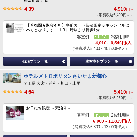
神奈川県 川崎
4.39
4,910
円～
（消費税込5,400円～）
【首都圏★返金不可】事前カード決済限定※キャンセルは
不可となります ＪＲ川崎駅より徒歩1分
客室例：
2名利用時
4,910～9,546円/人
（消費税込5,400～10,500円/人）
宿泊プラン一覧
航空券付プラン一覧
ホテルメトロポリタンさいたま新都心
埼玉県 大宮・浦和・川口・上尾
4.64
5,410
円～
（消費税込5,950円～）
お日にち限定 ～素泊り～
客室例：
2名利用時
6,000～11,819円/人
（消費税込6,600～13,000円/人）