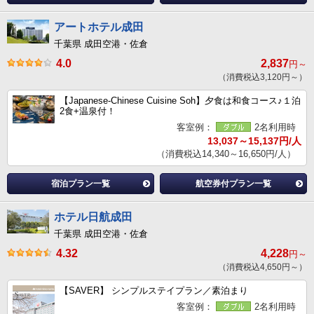
アートホテル成田
千葉県 成田空港・佐倉
4.0
2,837
円～
（消費税込3,120円～）
【Japanese-Chinese Cuisine Soh】夕食は和食コース♪１泊
2食+温泉付！
客室例：
2名利用時
13,037～15,137円/人
（消費税込14,340～16,650円/人）
宿泊プラン一覧
航空券付プラン一覧
ホテル日航成田
千葉県 成田空港・佐倉
4.32
4,228
円～
（消費税込4,650円～）
【SAVER】 シンプルステイプラン／素泊まり
客室例：
2名利用時