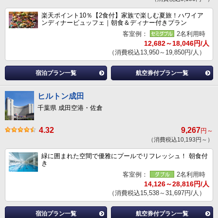
楽天ポイント10％【2食付】家族で楽しむ夏旅！ハワイア
ンディナービュッフェ｜朝食＆ディナー付きプラン
客室例：
2名利用時
12,682～18,046円/人
（消費税込13,950～19,850円/人）
宿泊プラン一覧
航空券付プラン一覧
ヒルトン成田
千葉県 成田空港・佐倉
4.32
9,267
円～
（消費税込10,193円～）
緑に囲まれた空間で優雅にプールでリフレッシュ！ 朝食付
き
客室例：
2名利用時
14,126～28,816円/人
（消費税込15,538～31,697円/人）
宿泊プラン一覧
航空券付プラン一覧