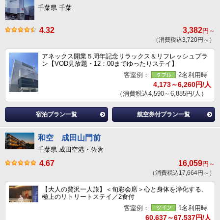
千葉県 千葉
4.32
3,382
円～
（消費税込3,720円～）
アネックス開業５周年記念リラックス＆リフレッシュプラ
ン【VOD見放題・12：00までゆったりステイ】
客室例：
2名利用時
4,173～6,260円/人
（消費税込4,590～6,885円/人）
宿泊プラン一覧
航空券付プラン一覧
和空 成田山門前
千葉県 成田空港・佐倉
4.67
16,059
円～
（消費税込17,664円～）
【大人の贅沢一人旅】＜旬彩会席＞心と身体を浄化する、
極上のリトリートステイ／2食付
客室例：
1名利用時
60,637～67,537円/人