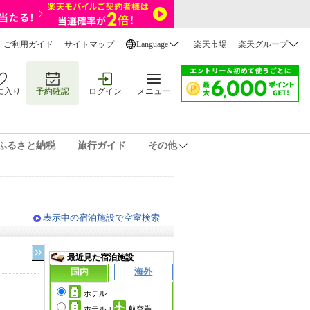
ご利用ガイド
サイトマップ
Language
楽天市場
楽天グループ
に入り
予約確認
ログイン
メニュー
ふるさと納税
旅行ガイド
その他
表示中の宿泊施設で空室検索
最近見た宿泊施設
国内
海外
ホテル
ホテル
+
航空券