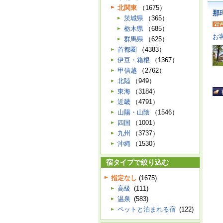
北関東
（1675）
那
茨城県
（365）
栃木県
（685）
お
群馬県
（625）
首都圏
（4383）
伊豆・箱根
（1367）
甲信越
（2762）
北陸
（949）
東海
（3184）
近畿
（4791）
山陽・山陰
（1546）
四国
（1001）
九州
（3737）
沖縄
（1530）
宿タイプで絞り込む
指定なし
(1675)
高級
(111)
温泉
(583)
ペットと泊まれる宿
(122)