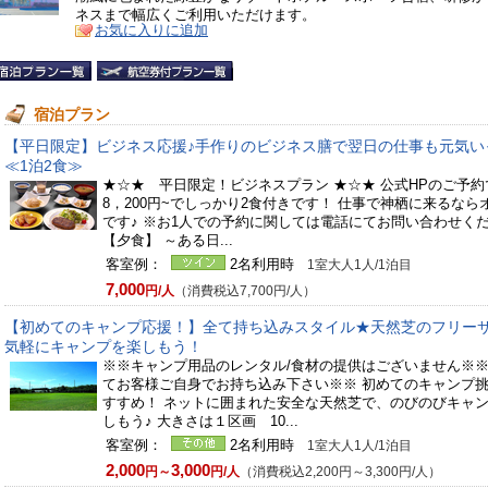
ネスまで幅広くご利用いただけます。
お気に入りに追加
宿泊プラン
【平日限定】ビジネス応援♪手作りのビジネス膳で翌日の仕事も元気い
≪1泊2食≫
★☆★ 平日限定！ビジネスプラン ★☆★ 公式HPのご予約
8，200円~でしっかり2食付きです！ 仕事で神栖に来るなら
です♪ ※お1人での予約に関しては電話にてお問い合わせく
【夕食】 ～ある日...
客室例：
2名利用時
1室大人1人/1泊目
7,000
円/人
（消費税込7,700円/人）
【初めてのキャンプ応援！】全て持ち込みスタイル★天然芝のフリー
気軽にキャンプを楽しもう！
※※キャンプ用品のレンタル/食材の提供はございません※※
てお客様ご自身でお持ち込み下さい※※ 初めてのキャンプ
すすめ！ ネットに囲まれた安全な天然芝で、のびのびキャ
しもう♪ 大きさは１区画 10...
客室例：
2名利用時
1室大人1人/1泊目
2,000
3,000
円～
円/人
（消費税込2,200円～3,300円/人）