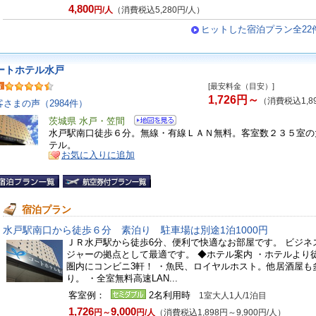
4,800
円/人
（消費税込5,280円/人）
ヒットした宿泊プラン全22
ートホテル水戸
[最安料金（目安）]
1,726円～
（消費税込1,8
客さまの声（2984件）
茨城県 水戸・笠間
水戸駅南口徒歩６分。無線・有線ＬＡＮ無料。客室数２３５室の
テル。
お気に入りに追加
宿泊プラン
水戸駅南口から徒歩６分 素泊り 駐車場は別途1泊1000円
ＪＲ水戸駅から徒歩6分、便利で快適なお部屋です。 ビジネ
ジャーの拠点として最適です。 ◆ホテル案内 ・ホテルより
圏内にコンビニ3軒！ ・魚民、ロイヤルホスト。他居酒屋も
り。 ・全室無料高速LAN...
客室例：
2名利用時
1室大人1人/1泊目
1,726
9,000
円～
円/人
（消費税込1,898円～9,900円/人）