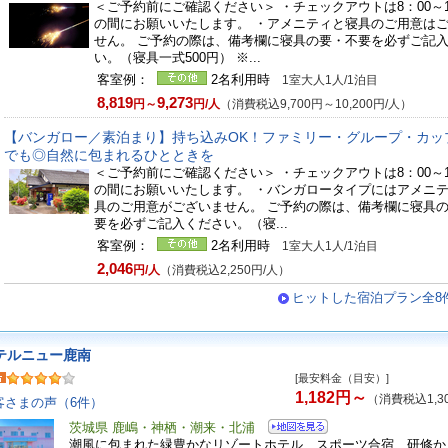
＜ご予約前にご確認ください＞ ・チェックアウトは8：00～1
の間にお願いいたします。 ・アメニティと寝具のご用意は
せん。 ご予約の際は、備考欄に寝具の要・不要を必ずご記
い。（寝具一式500円） ※...
客室例：
2名利用時
1室大人1人/1泊目
8,819
9,273
円～
円/人
（消費税込9,700円～10,200円/人）
【バンガロー／素泊まり】持ち込みOK！ファミリー・グループ・カッ
でも◎自然に包まれるひとときを
＜ご予約前にご確認ください＞ ・チェックアウトは8：00～1
の間にお願いいたします。 ・バンガロータイプにはアメニ
具のご用意がございません。 ご予約の際は、備考欄に寝具
要を必ずご記入ください。（寝...
客室例：
2名利用時
1室大人1人/1泊目
2,046
円/人
（消費税込2,250円/人）
ヒットした宿泊プラン全8
テルニュー鹿南
[最安料金（目安）]
1,182円～
（消費税込1,3
客さまの声（6件）
茨城県 鹿嶋・神栖・潮来・北浦
潮風に包まれた緑豊かなリゾートホテル スポーツ合宿、研修か