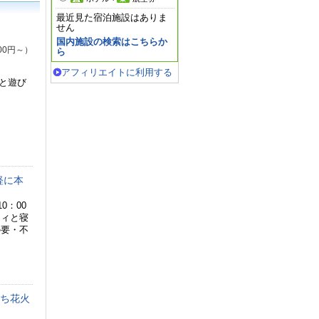
最近見た宿泊施設はありま
せん
国内施設の検索はこちらか
00円～）
ら
アフィリエイトに利用する
と遊び
軽に本
0：00
ティと寝
の要・不
持ち花火