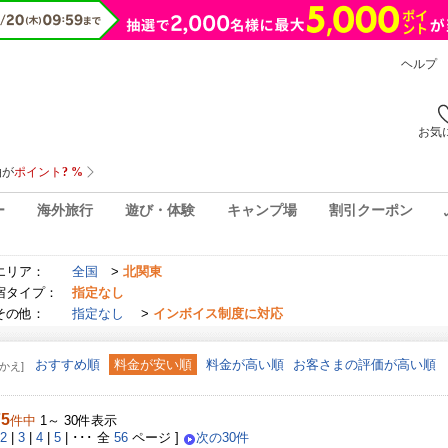
ヘルプ
お気
ー
海外旅行
遊び・体験
キャンプ場
割引クーポン
エリア：
全国
>
北関東
宿タイプ：
指定なし
その他：
指定なし
>
インボイス制度に対応
おすすめ順
料金が安い順
料金が高い順
お客さまの評価が高い順
かえ]
75
件中
1～ 30件表示
2
|
3
|
4
|
5
| ･･･ 全
56
ページ ]
次の30件