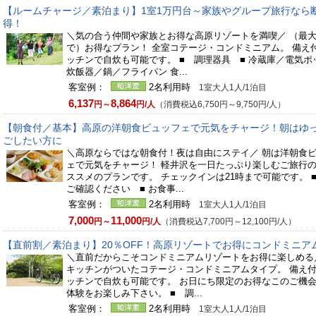
【ルームチャージ／素泊まり】1室1万円台～家族やグループ旅行なら
得！
＼気の合う仲間や家族とお得な高原リゾートを満喫／ （最
で）お得なプラン！ 全室コテージ・コンドミニアム。 備え
ッチンで自炊も可能です。 ■ 調理器具 ■ 冷蔵庫／電気ポ
炊飯器／鍋／フライパン 食...
客室例：
2名利用時
1室大人1人/1泊目
6,137
8,864
円～
円/人
（消費税込6,750円～9,750円/人）
【朝食付／基本】高原の洋朝食ビュッフェで元気をチャージ！朝はゆ
ごしたい方に
＼高原ならではな朝食付！夜は自由にステイ／ 朝は洋朝食
ェで元気をチャージ！ 軽井沢を一日たっぷり楽しむご旅行
ススメのプランです。 チェックインは21時まで可能です。 
ご確認ください ■ お食事...
客室例：
2名利用時
1室大人1人/1泊目
7,000
11,000
円～
円/人
（消費税込7,700円～12,100円/人）
【直前割／素泊まり】20％OFF！高原リゾートでお得にコンドミニア
＼直前だからこそコンドミニアムリゾートをお得に楽しめる
キッチンがついたコテージ・コンドミニアムタイプ。 備え
ッチンで自炊も可能です。 お日にち限定のお得なこのご機
体験をお楽しみ下さい。 ■ 調...
客室例：
2名利用時
1室大人1人/1泊目