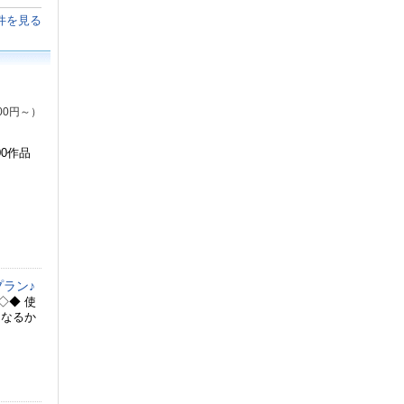
件を見る
00円～）
0作品
ラン♪
◇◆ 使
ななるか