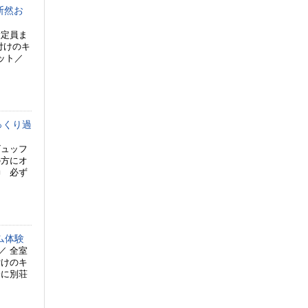
断然お
大定員ま
付けのキ
ット／
っくり過
ビュッフ
の方にオ
■ 必ず
ム体験
／ 全室
付けのキ
会に別荘