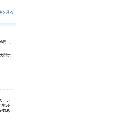
件を見る
98円～）
大型ホ
ス、レ
徒歩3分
多数あ