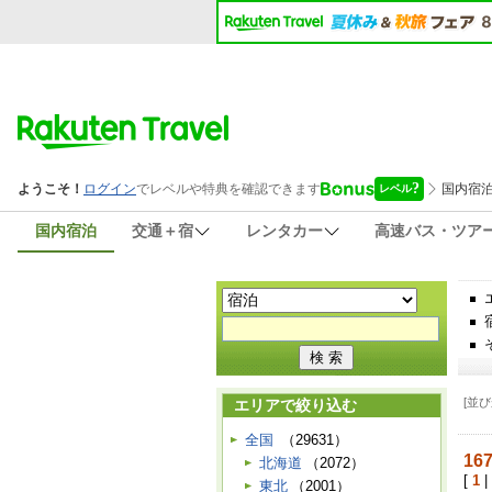
国内宿泊
交通＋宿
レンタカー
高速バス・ツア
[並び
エリアで絞り込む
全国
（29631）
16
北海道
（2072）
[
1
|
東北
（2001）