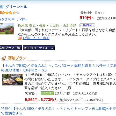
珂川グリーンヒル
[最安料金（目安）]
910円～
（消費税込1,0
客さまの声（12件）
栃木県 塩原・矢板・大田原・西那須野
〈大自然に囲まれたコテージ・リゾート〉四季を感じながら自然
ながら...心のデトックスタイムをお過ごしください。
お気に入りに追加
宿泊プラン
【手ぶらでBBQ／夕食のみ】＜バンガロー＞食材も道具もお任せ！気
格BBQ体験♪《3時間コース》
＜ご予約前にご確認ください＞ ・チェックアウトは8：00～1
の間にお願いいたします。 ・バンガロータイプにはアメニ
具のご用意がございません。 ご予約の際は、備考欄に寝具
要を必ずご記入ください。（寝...
客室例：
2名利用時
1室大人1人/1泊目
5,864
6,773
円～
円/人
（消費税込6,450円～7,450円/人）
特典付【手ぶらBBQ／夕食のみ】＜らくらくキャンプ＞夜はBBQ×手
で夏満喫★☆