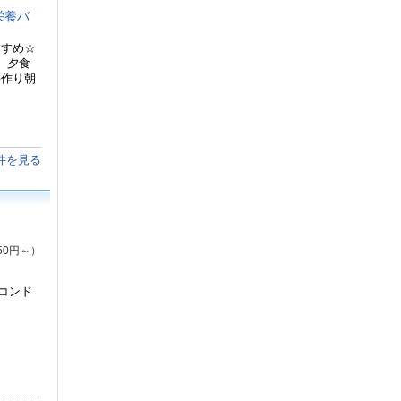
栄養バ
すすめ☆
 夕食
手作り朝
件を見る
50円～）
＆コンド