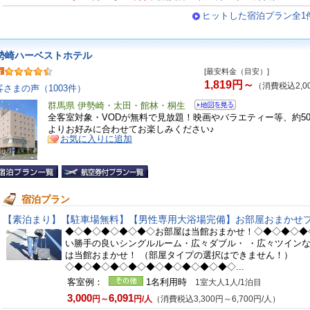
ヒットした宿泊プラン全1
勢崎ハーベストホテル
[最安料金（目安）]
1,819円～
（消費税込2,0
客さまの声（1003件）
群馬県 伊勢崎・太田・館林・桐生
全客室対象・VODが無料で見放題！映画やバラエティー等、約50
よりお好みに合わせてお楽しみください♪
お気に入りに追加
宿泊プラン
【素泊まり】【駐車場無料】【男性専用大浴場完備】お部屋おまかせプ
◆◇◆◇◆◇◆◇◆◇お部屋は当館おまかせ！◇◆◇◆◇◆
い勝手の良いシングルルーム・広々ダブル・ ・広々ツイン
は当館おまかせ！ （部屋タイプの選択はできません！）
◇◆◇◆◇◆◇◆◇◆◇◆◇◆◇◆◇◆◇...
客室例：
1名利用時
1室大人1人/1泊目
3,000
6,091
円～
円/人
（消費税込3,300円～6,700円/人）