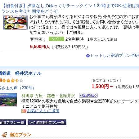
【朝食付き】夕食なしのゆっくりチェックイン！22時までOK♪翌朝は
ランスを考えた朝食をどうぞ。
お仕事で到着が遅くなるビジネスや観光 外食予定の方にお
※お1人での予約に関しては電話にてお問い合わせください。
は外で済ませて、宿ではお風呂に入って眠るだけ。 翌朝は
食で元気いっぱい♪ 【ご朝食...
客室例：
2名利用時
1室大人1人/1泊目
6,500
円/人
（消費税込7,150円/人）
ヒットした宿泊プラン全6
州鉄道 軽井沢ホテル
[最安料金（目安）]
1,500円～
（消費税込1,6
客さまの声（230件）
群馬県 万座・嬬恋・北軽井沢
標高1200Mの広大な敷地で自然を満喫★全室2DK超のコテージ
ミニアムで別荘体験
お気に入りに追加
宿泊プラン