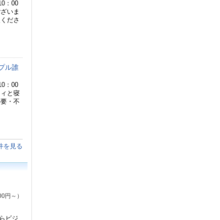
0：00
ございま
入くださ
プル誰
0：00
ティと寝
の要・不
件を見る
00円～）
らビジ