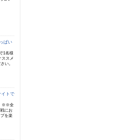
っぱい
で1名様
オススメ
ださい。
サイトで
 ※※全
挑戦にお
ンプを楽