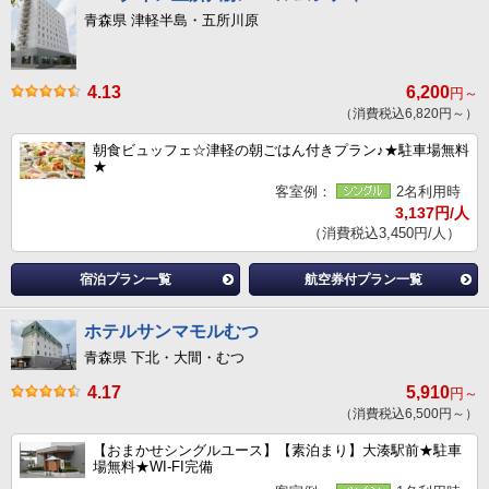
青森県 津軽半島・五所川原
4.13
6,200
円～
（消費税込6,820円～）
朝食ビュッフェ☆津軽の朝ごはん付きプラン♪★駐車場無料
★
客室例：
2名利用時
3,137円/人
（消費税込3,450円/人）
宿泊プラン一覧
航空券付プラン一覧
ホテルサンマモルむつ
青森県 下北・大間・むつ
4.17
5,910
円～
（消費税込6,500円～）
【おまかせシングルユース】【素泊まり】大湊駅前★駐車
場無料★WI-FI完備