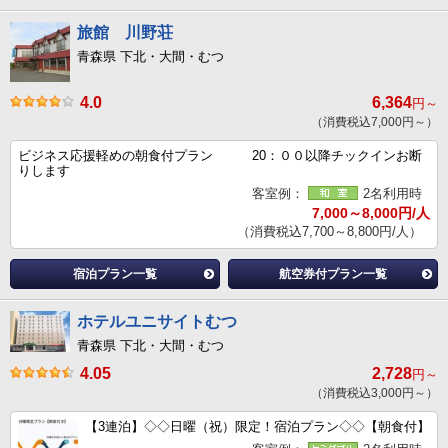
旅館 川野荘
青森県 下北・大間・むつ
4.0
6,364
円～
（消費税込7,000円～）
ビジネス応援軽めの朝食付プラン 20：００以降チックインお断
りします
客室例：
2名利用時
7,000～8,000円/人
（消費税込7,700～8,800円/人）
宿泊プラン一覧
航空券付プラン一覧
ホテルユニサイトむつ
青森県 下北・大間・むつ
4.05
2,728
円～
（消費税込3,000円～）
【3連泊】◇◇日曜（祝）限定！宿泊プラン◇◇【朝食付】