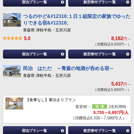
宿泊プラン一覧
航空券付プラン一覧
つるのやど&#12316;１日１組限定の家族でゆった
りできる宿&#12316;
青森県 津軽半島・五所川原
5.0
8,182
円～
（消費税込9,000円～）
宿泊プラン一覧
航空券付プラン一覧
民泊 はただ ～青森の地酒が呑める宿～
青森県 津軽半島・五所川原
5,437
円～
（消費税込5,980円～）
【食事なし】素泊まりプラン
客室例：
2名利用時
5,755～6,897円/人
（消費税込6,330～7,586円/人）
宿泊プラン一覧
航空券付プラン一覧