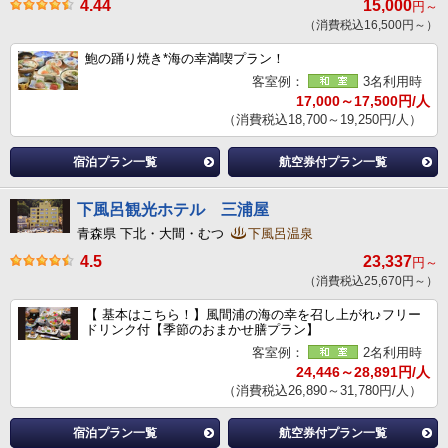
4.44
15,000
円～
（消費税込16,500円～）
鮑の踊り焼き*海の幸満喫プラン！
客室例：
3名利用時
17,000～17,500円/人
（消費税込18,700～19,250円/人）
宿泊プラン一覧
航空券付プラン一覧
下風呂観光ホテル 三浦屋
青森県 下北・大間・むつ
下風呂温泉
4.5
23,337
円～
（消費税込25,670円～）
【 基本はこちら！】風間浦の海の幸を召し上がれ♪フリー
ドリンク付【季節のおまかせ膳プラン】
客室例：
2名利用時
24,446～28,891円/人
（消費税込26,890～31,780円/人）
宿泊プラン一覧
航空券付プラン一覧