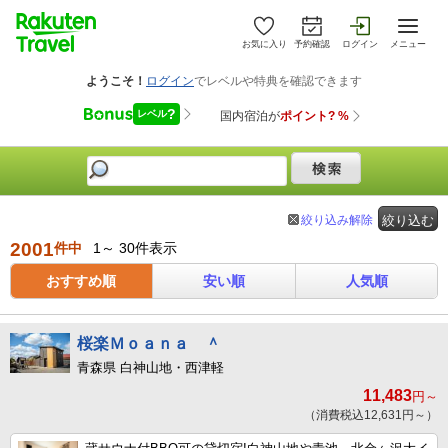
お気に入り
予約確認
ログイン
メニュー
絞り込み解除
絞り込む
2001
件中
1～ 30件表示
おすすめ順
安い順
人気順
桜楽Ｍｏａｎａ ＾
青森県 白神山地・西津軽
11,483
円～
（消費税込12,631円～）