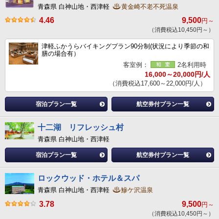
青森県 白神山地・西津軽
黄金崎不老不死温泉
4.46
9,500
円～
（消費税込10,450円～）
津軽ふかうらバイキングプラン90分制(状況により季節の和
膳の場合有）
客室例：
2名利用時
16,000～20,000円/人
（消費税込17,600～22,000円/人）
宿泊プラン一覧
航空券付プラン一覧
十二湖 リフレッシュ村
青森県 白神山地・西津軽
宿泊プラン一覧
航空券付プラン一覧
ロックウッド・ホテル＆スパ
青森県 白神山地・西津軽
鰺ケ沢温泉
3.78
9,500
円～
（消費税込10,450円～）