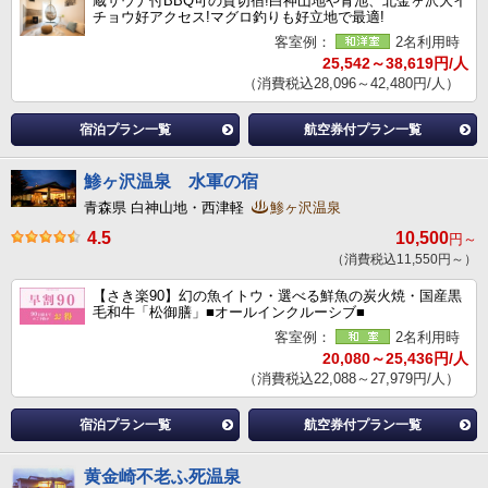
蔵サウナ付BBQ可の貸切宿!白神山地や青池、北金ヶ沢大イ
チョウ好アクセス!マグロ釣りも好立地で最適!
客室例：
2名利用時
25,542～38,619円/人
（消費税込28,096～42,480円/人）
宿泊プラン一覧
航空券付プラン一覧
鯵ヶ沢温泉 水軍の宿
青森県 白神山地・西津軽
鯵ヶ沢温泉
4.5
10,500
円～
（消費税込11,550円～）
【さき楽90】幻の魚イトウ・選べる鮮魚の炭火焼・国産黒
毛和牛「松御膳」■オールインクルーシブ■
客室例：
2名利用時
20,080～25,436円/人
（消費税込22,088～27,979円/人）
宿泊プラン一覧
航空券付プラン一覧
黄金崎不老ふ死温泉