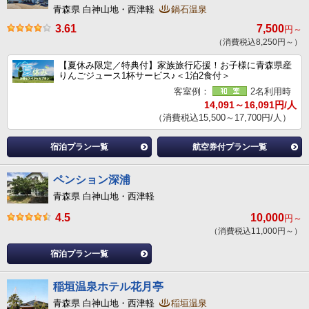
青森県 白神山地・西津軽
鍋石温泉
3.61
7,500
円～
（消費税込8,250円～）
【夏休み限定／特典付】家族旅行応援！お子様に青森県産
りんごジュース1杯サービス♪＜1泊2食付＞
客室例：
2名利用時
14,091～16,091円/人
（消費税込15,500～17,700円/人）
宿泊プラン一覧
航空券付プラン一覧
ペンション深浦
青森県 白神山地・西津軽
4.5
10,000
円～
（消費税込11,000円～）
宿泊プラン一覧
稲垣温泉ホテル花月亭
青森県 白神山地・西津軽
稲垣温泉