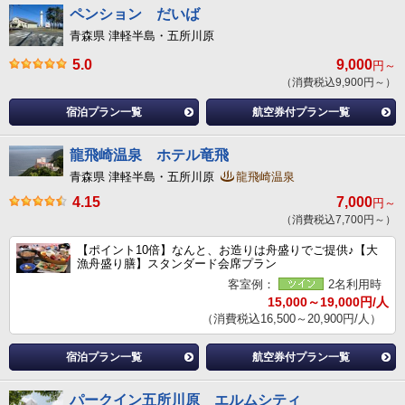
ペンション だいば
青森県 津軽半島・五所川原
5.0
9,000
円～
（消費税込9,900円～）
宿泊プラン一覧
航空券付プラン一覧
龍飛崎温泉 ホテル竜飛
青森県 津軽半島・五所川原
龍飛崎温泉
4.15
7,000
円～
（消費税込7,700円～）
【ポイント10倍】なんと、お造りは舟盛りでご提供♪【大
漁舟盛り膳】スタンダード会席プラン
客室例：
2名利用時
15,000～19,000円/人
（消費税込16,500～20,900円/人）
宿泊プラン一覧
航空券付プラン一覧
パークイン五所川原 エルムシティ