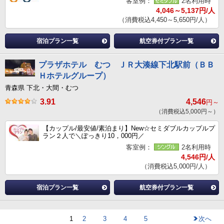
客室例：
2名利用時
4,046～5,137円/人
（消費税込4,450～5,650円/人）
宿泊プラン一覧
航空券付プラン一覧
プラザホテル むつ ＪＲ大湊線下北駅前（ＢＢ
Ｈホテルグループ）
青森県 下北・大間・むつ
3.91
4,546
円～
（消費税込5,000円～）
【カップル/最安値/素泊まり】New☆セミダブルカップルプ
ラン２人で＼ぽっきり10，000円／
客室例：
2名利用時
4,546円/人
（消費税込5,000円/人）
宿泊プラン一覧
航空券付プラン一覧
1
2
3
4
5
次へ