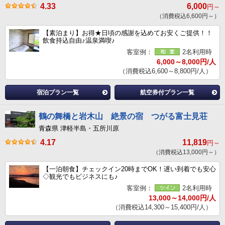
4.33
6,000
円～
（消費税込6,600円～）
【素泊まり】お得★日頃の感謝を込めてお安くご提供！！
飲食持込自由♪温泉満喫♪
客室例：
2名利用時
6,000～8,000円/人
（消費税込6,600～8,800円/人）
宿泊プラン一覧
航空券付プラン一覧
鶴の舞橋と岩木山 絶景の宿 つがる富士見荘
青森県 津軽半島・五所川原
4.17
11,819
円～
（消費税込13,000円～）
【一泊朝食】チェックイン20時までOK！遅い到着でも安心
◇観光でもビジネスにも♪
客室例：
2名利用時
13,000～14,000円/人
（消費税込14,300～15,400円/人）