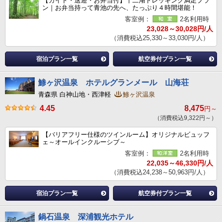
【ガイド・送迎・お弁当付】十二湖トレッキング満足プラ
ン｜お弁当持って青池の先へ、たっぷり４時間堪能！
客室例：
2名利用時
23,028～30,028円/人
（消費税込25,330～33,030円/人）
宿泊プラン一覧
航空券付プラン一覧
鯵ヶ沢温泉 ホテルグランメール 山海荘
青森県 白神山地・西津軽
鯵ヶ沢温泉
4.45
8,475
円～
（消費税込9,322円～）
【バリアフリー仕様のツインルーム】オリジナルビュッフ
ェ～オールインクルーシブ～
客室例：
2名利用時
22,035～46,330円/人
（消費税込24,238～50,963円/人）
宿泊プラン一覧
航空券付プラン一覧
鍋石温泉 深浦観光ホテル