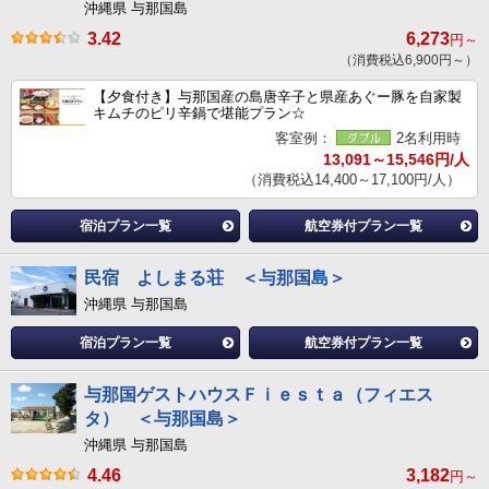
沖縄県 与那国島
3.42
6,273
円～
（消費税込6,900円～）
【夕食付き】与那国産の島唐辛子と県産あぐー豚を自家製
キムチのピリ辛鍋で堪能プラン☆
客室例：
2名利用時
13,091～15,546円/人
（消費税込14,400～17,100円/人）
宿泊プラン一覧
航空券付プラン一覧
民宿 よしまる荘 ＜与那国島＞
沖縄県 与那国島
宿泊プラン一覧
航空券付プラン一覧
与那国ゲストハウスＦｉｅｓｔａ（フィエス
タ） ＜与那国島＞
沖縄県 与那国島
4.46
3,182
円～