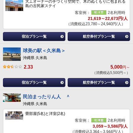
大工オーナーの手づくり空間で、木のぬくもりに包まれる
島の古民家ステイ
客室例：
2名利用時
21,619～22,673円/人
（消費税込23,780～24,940円/人）
宿泊プラン一覧
航空券付プラン一覧
球美の駅＜久米島＞
沖縄県 久米島
2.33
5,000
円～
（消費税込5,500円～）
宿泊プラン一覧
航空券付プラン一覧
民泊まったりん人 ＾
沖縄県 久米島
畳部屋(5名)と洋室(2名)
客室例：
2名利用時
3,059～3,586円/人
（消費税込3,364～3,944円/人）