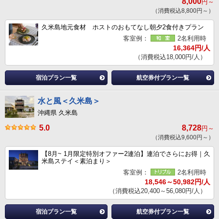
8,000
円～
（消費税込8,800円～）
久米島地元食材 ホストのおもてなし朝夕2食付きプラン
客室例：
2名利用時
16,364円/人
（消費税込18,000円/人）
宿泊プラン一覧
航空券付プラン一覧
水と風＜久米島＞
沖縄県 久米島
5.0
8,728
円～
（消費税込9,600円～）
【8月~ 1月限定特別オファー2連泊】連泊でさらにお得｜久
米島ステイ＜素泊まり＞
客室例：
2名利用時
18,546～50,982円/人
（消費税込20,400～56,080円/人）
宿泊プラン一覧
航空券付プラン一覧