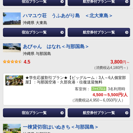
宿泊プラン一覧
航空券付プラン一覧
ハマユウ荘 うふあがり島 ＜北大東島＞
沖縄県 大東島
宿泊プラン一覧
航空券付プラン一覧
あびゃん はなれ＜与那国島＞
沖縄県 与那国島
4.5
3,800
円～
（消費税込4,180円～）
★学生応援割引プラン★【ビッグルーム：3人～6人個室部
屋】：与那国空港・久部良港・往復送迎無料
客室例：
3名利用時
4,500～5,500円/人
（消費税込4,950～6,050円/人）
宿泊プラン一覧
航空券付プラン一覧
一棟貸切宿はいぬきち＜与那国島＞