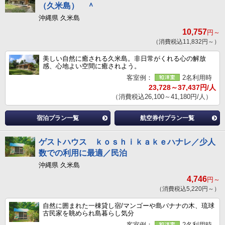
（久米島） ＾
沖縄県 久米島
10,757
円～
（消費税込11,832円～）
美しい自然に癒される久米島。非日常がくれる心の解放
感、心地よい空間に癒されよう。
客室例：
2名利用時
23,728～37,437円/人
（消費税込26,100～41,180円/人）
宿泊プラン一覧
航空券付プラン一覧
ゲストハウス ｋｏｓｈｉｋａｋｅハナレ／少人
数での利用に最適／民泊
沖縄県 久米島
4,746
円～
（消費税込5,220円～）
自然に囲まれた一棟貸し宿/マンゴーや島バナナの木、琉球
古民家を眺められ島暮らし気分
客室例：
2名利用時