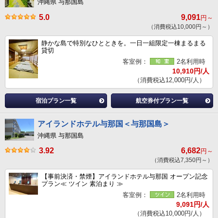
沖縄県 与那国島
5.0
9,091
円～
（消費税込10,000円～）
静かな島で特別なひとときを。一日一組限定一棟まるまる
貸切
客室例：
2名利用時
10,910円/人
（消費税込12,000円/人）
宿泊プラン一覧
航空券付プラン一覧
アイランドホテル与那国＜与那国島＞
沖縄県 与那国島
3.92
6,682
円～
（消費税込7,350円～）
【事前決済・禁煙】アイランドホテル与那国 オープン記念
プラン≪ ツイン 素泊まり ≫
客室例：
2名利用時
9,091円/人
（消費税込10,000円/人）