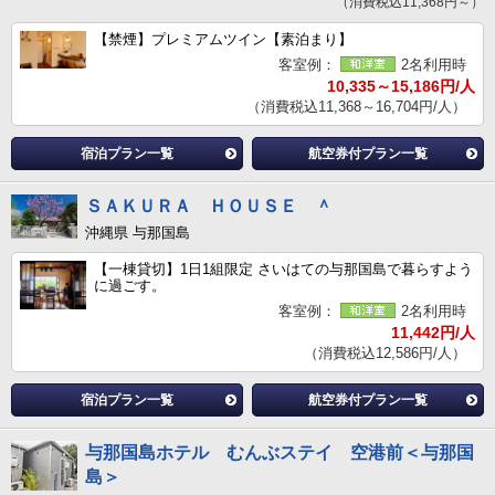
（消費税込11,368円～）
【禁煙】プレミアムツイン【素泊まり】
客室例：
2名利用時
10,335～15,186円/人
（消費税込11,368～16,704円/人）
宿泊プラン一覧
航空券付プラン一覧
ＳＡＫＵＲＡ ＨＯＵＳＥ ＾
沖縄県 与那国島
【一棟貸切】1日1組限定 さいはての与那国島で暮らすよう
に過ごす。
客室例：
2名利用時
11,442円/人
（消費税込12,586円/人）
宿泊プラン一覧
航空券付プラン一覧
与那国島ホテル むんぶステイ 空港前＜与那国
島＞