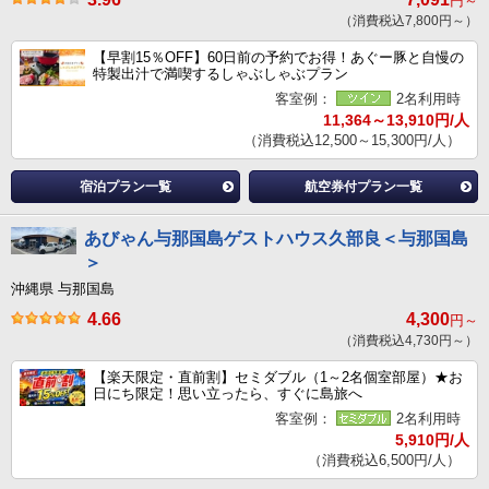
円～
（消費税込7,800円～）
【早割15％OFF】60日前の予約でお得！あぐー豚と自慢の
特製出汁で満喫するしゃぶしゃぶプラン
客室例：
2名利用時
11,364～13,910円/人
（消費税込12,500～15,300円/人）
宿泊プラン一覧
航空券付プラン一覧
あびゃん与那国島ゲストハウス久部良＜与那国島
＞
沖縄県 与那国島
4.66
4,300
円～
（消費税込4,730円～）
【楽天限定・直前割】セミダブル（1～2名個室部屋）★お
日にち限定！思い立ったら、すぐに島旅へ
客室例：
2名利用時
5,910円/人
（消費税込6,500円/人）