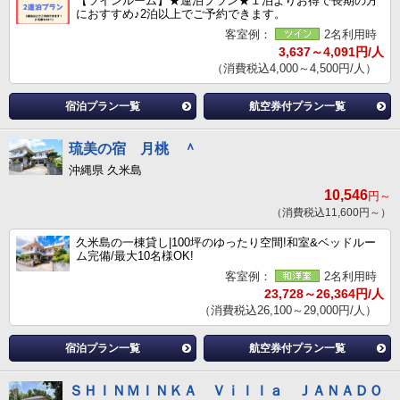
【ツインルーム】★連泊プラン★１泊よりお得で長期の方
におすすめ♪2泊以上でご予約できます。
客室例：
2名利用時
3,637～4,091円/人
（消費税込4,000～4,500円/人）
宿泊プラン一覧
航空券付プラン一覧
琉美の宿 月桃 ＾
沖縄県 久米島
10,546
円～
（消費税込11,600円～）
久米島の一棟貸し|100坪のゆったり空間!和室&ベッドルー
ム完備/最大10名様OK!
客室例：
2名利用時
23,728～26,364円/人
（消費税込26,100～29,000円/人）
宿泊プラン一覧
航空券付プラン一覧
ＳＨＩＮＭＩＮＫＡ Ｖｉｌｌａ ＪＡＮＡＤＯ