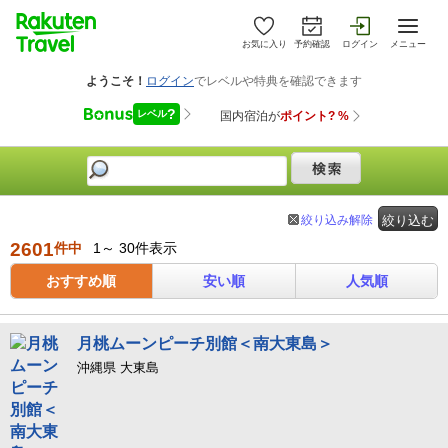
お気に入り
予約確認
ログイン
メニュー
絞り込み解除
絞り込む
2601
件中
1～ 30件表示
おすすめ順
安い順
人気順
月桃ムーンピーチ別館＜南大東島＞
沖縄県 大東島