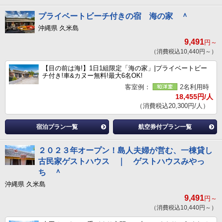
プライベートビーチ付きの宿 海の家 ＾
沖縄県 久米島
9,491
円～
（消費税込10,440円～）
【目の前は海!】1日1組限定「海の家」|プライベートビー
チ付き!車&カヌー無料!最大6名OK!
客室例：
2名利用時
18,455円/人
（消費税込20,300円/人）
宿泊プラン一覧
航空券付プラン一覧
２０２３年オープン！島人夫婦が営む、一棟貸し
古民家ゲストハウス ｜ ゲストハウスみやっ
ち ＾
沖縄県 久米島
9,491
円～
（消費税込10,440円～）