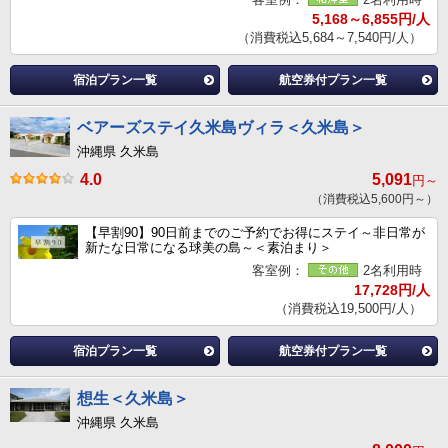
5,168～6,855円/人
（消費税込5,684～7,540円/人）
宿泊プラン一覧
航空券付プラン一覧
ベアーズステイ久米島ヴィラ＜久米島＞
沖縄県 久米島
4.0
5,091
円～
（消費税込5,600円～）
【早割90】90日前までのご予約でお得にステイ～非日常が
新たな日常になる球美の島～＜素泊まり＞
客室例：
2名利用時
17,728円/人
（消費税込19,500円/人）
宿泊プラン一覧
航空券付プラン一覧
想生＜久米島＞
沖縄県 久米島