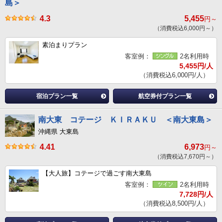
4.3
5,455
円～
（消費税込6,000円～）
素泊まりプラン
客室例：
2名利用時
5,455円/人
（消費税込6,000円/人）
宿泊プラン一覧
航空券付プラン一覧
南大東 コテージ ＫＩＲＡＫＵ ＜南大東島＞
沖縄県 大東島
4.41
6,973
円～
（消費税込7,670円～）
【大人旅】コテージで過ごす南大東島
客室例：
2名利用時
7,728円/人
（消費税込8,500円/人）