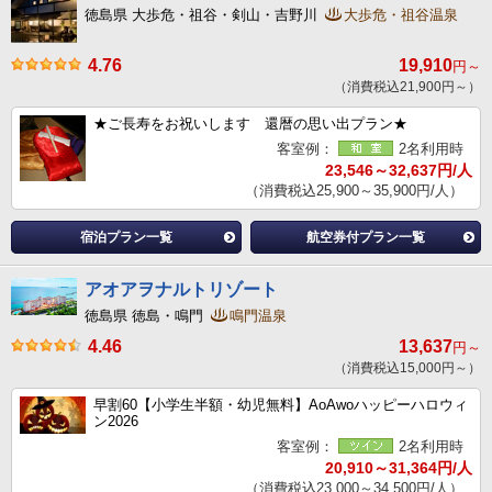
徳島県 大歩危・祖谷・剣山・吉野川
大歩危・祖谷温泉
4.76
19,910
円～
（消費税込21,900円～）
★ご長寿をお祝いします 還暦の思い出プラン★
客室例：
2名利用時
23,546～32,637円/人
（消費税込25,900～35,900円/人）
宿泊プラン一覧
航空券付プラン一覧
アオアヲナルトリゾート
徳島県 徳島・鳴門
鳴門温泉
4.46
13,637
円～
（消費税込15,000円～）
早割60【小学生半額・幼児無料】AoAwoハッピーハロウィ
ン2026
客室例：
2名利用時
20,910～31,364円/人
（消費税込23,000～34,500円/人）