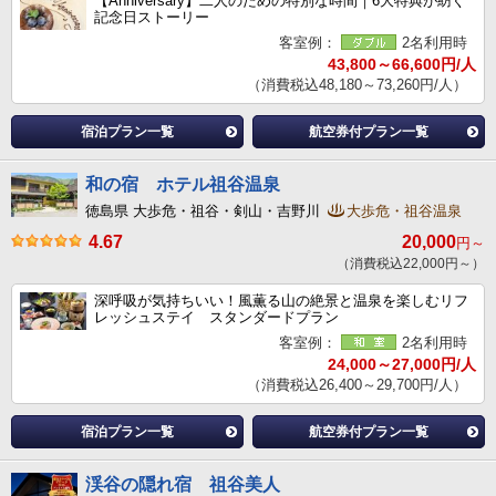
【Anniversary】二人のための特別な時間｜6大特典が紡ぐ
記念日ストーリー
客室例：
2名利用時
43,800～66,600円/人
（消費税込48,180～73,260円/人）
宿泊プラン一覧
航空券付プラン一覧
和の宿 ホテル祖谷温泉
徳島県 大歩危・祖谷・剣山・吉野川
大歩危・祖谷温泉
4.67
20,000
円～
（消費税込22,000円～）
深呼吸が気持ちいい！風薫る山の絶景と温泉を楽しむリフ
レッシュステイ スタンダードプラン
客室例：
2名利用時
24,000～27,000円/人
（消費税込26,400～29,700円/人）
宿泊プラン一覧
航空券付プラン一覧
渓谷の隠れ宿 祖谷美人