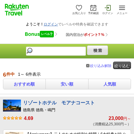
お気に入り
予約確認
ログイン
メニュー
絞り込み解除
絞り込む
6
件中
1～ 6件表示
おすすめ順
安い順
人気順
リゾートホテル モアナコースト
徳島県 徳島・鳴門
4.69
23,000
円～
（消費税込25,300円～）