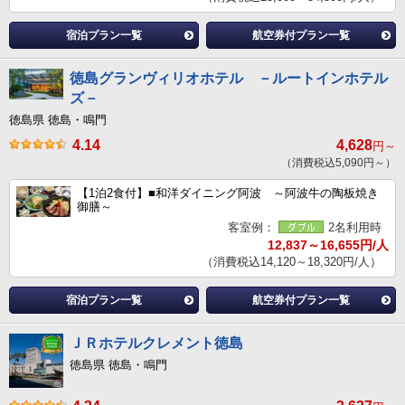
宿泊プラン一覧
航空券付プラン一覧
徳島グランヴィリオホテル －ルートインホテル
ズ－
徳島県 徳島・鳴門
4.14
4,628
円～
（消費税込5,090円～）
【1泊2食付】■和洋ダイニング阿波 ～阿波牛の陶板焼き
御膳～
客室例：
2名利用時
12,837～16,655円/人
（消費税込14,120～18,320円/人）
宿泊プラン一覧
航空券付プラン一覧
ＪＲホテルクレメント徳島
徳島県 徳島・鳴門