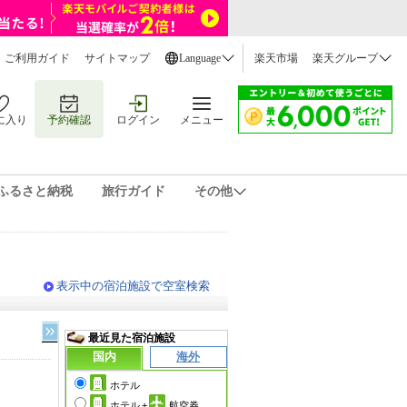
ご利用ガイド
サイトマップ
Language
楽天市場
楽天グループ
に入り
予約確認
ログイン
メニュー
ふるさと納税
旅行ガイド
その他
表示中の宿泊施設で空室検索
最近見た宿泊施設
国内
海外
ホテル
ホテル
+
航空券