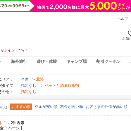
ヘルプ
お気
ー
海外旅行
遊び・体験
キャンプ場
割引クーポン
エリア：
全国
>
北陸
宿タイプ：
指定なし
>
ペットと泊まれる宿
その他：
指定なし
おすすめ順
料金が安い順
料金が高い順
お客さまの評価が高い順
かえ]
中
1～ 2件表示
 全 1 ページ ]