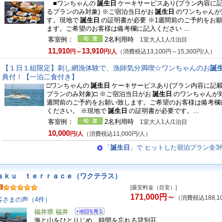
■ワンちゃんの
誕生日
ケーキサービスあり(プラン内容に
るプランのみ対象) ※ご宿泊当日がお
誕生日
のワンちゃんが
す。現地で
誕生日
の証明書が必要 ※1週間前のご予約をお
ます。ご希望のお客様は備考欄に記入ください ...
客室例：
2名利用時
1室大人1人/1泊目
11,910
13,910
円～
円/人
（消費税込13,100円～15,300円/人）
【１日１組限定】刺し網漁体験で、漁師気分満喫☆ワンちゃんのお
誕
典付！【一泊二食付き】
□ワンちゃんの
誕生日
ケーキサービスあり(プラン内容に記
プランのみ対象)□ ※ご宿泊当日がお
誕生日
のワンちゃんが対
週間前のご予約をお願い致します。ご希望のお客様は備考欄
ください。 ※現地で
誕生日
の証明書が必要です。...
客室例：
2名利用時
1室大人1人/1泊目
10,000
円/人
（消費税込11,000円/人）
「
誕生日
」で ヒットした宿泊プラン全3
ａｋｕ ｔｅｒｒａｃｅ（ワクテラス）
[最安料金（目安）]
171,000円～
（消費税込188,1
客さまの声（4件）
福井県 福井
海と山をひとりじめ、時間を忘れる貸別荘