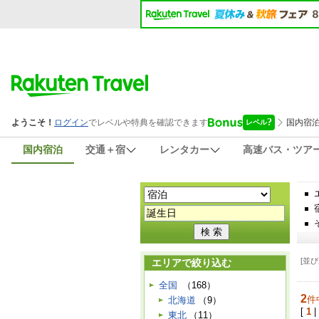
国内宿泊
交通＋宿
レンタカー
高速バス・ツア
[並び
エリアで絞り込む
全国
（168）
2
件
北海道
（9）
[
1
|
東北
（11）