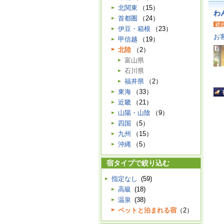
北関東
（15）
わ
首都圏
（24）
伊豆・箱根
（23）
お
甲信越
（19）
北陸
（2）
富山県
石川県
福井県
（2）
東海
（33）
近畿
（21）
山陽・山陰
（9）
四国
（5）
九州
（15）
沖縄
（5）
宿タイプで絞り込む
指定なし
(59)
高級
(18)
温泉
(38)
ペットと泊まれる宿
（2）