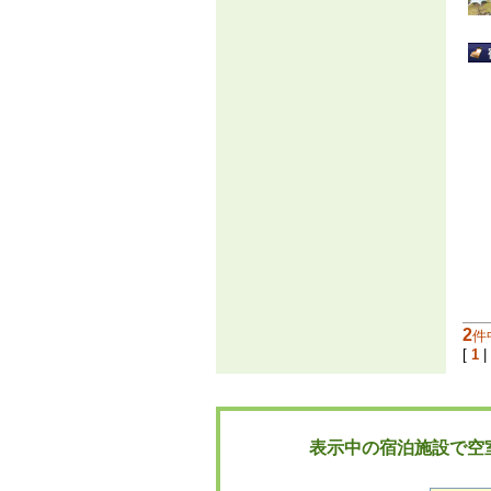
2
件
[
1
|
表示中の宿泊施設で空