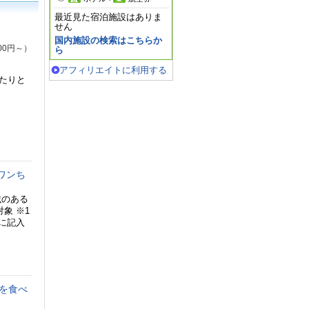
最近見た宿泊施設はありま
せん
国内施設の検索はこちらか
00円～）
ら
アフィリエイトに利用する
たりと
ワンち
載のある
象 ※1
に記入
を食べ