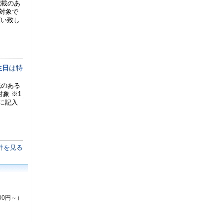
記載のあ
対象で
願い致し
生日
は特
載のある
象 ※1
に記入
件を見る
00円～）