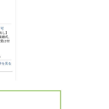
ト可
出し】
銀婚式、
も受け付
人）
件を見る