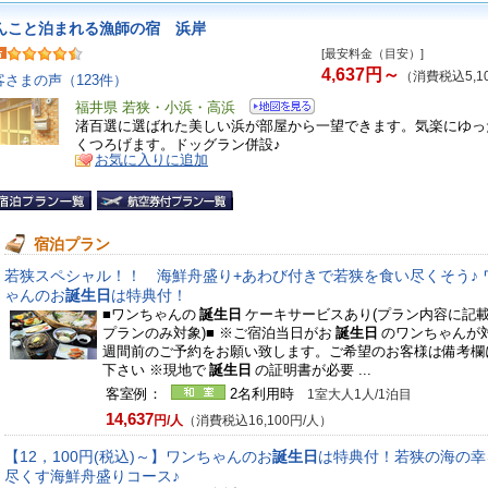
んこと泊まれる漁師の宿 浜岸
[最安料金（目安）]
4,637円～
（消費税込5,1
客さまの声（123件）
福井県 若狭・小浜・高浜
渚百選に選ばれた美しい浜が部屋から一望できます。気楽にゆっ
くつろげます。ドッグラン併設♪
お気に入りに追加
宿泊プラン
若狭スペシャル！！ 海鮮舟盛り+あわび付きで若狭を食い尽くそう♪ 
ゃんのお
誕生日
は特典付！
■ワンちゃんの
誕生日
ケーキサービスあり(プラン内容に記
プランのみ対象)■ ※ご宿泊当日がお
誕生日
のワンちゃんが対
週間前のご予約をお願い致します。ご希望のお客様は備考欄
下さい ※現地で
誕生日
の証明書が必要 ...
客室例：
2名利用時
1室大人1人/1泊目
14,637
円/人
（消費税込16,100円/人）
【12，100円(税込)～】ワンちゃんのお
誕生日
は特典付！若狭の海の幸
尽くす海鮮舟盛りコース♪