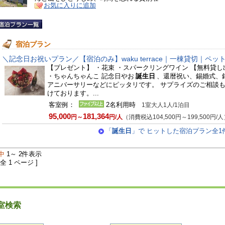
お気に入りに追加
宿泊プラン
＼記念日お祝いプラン／【宿泊のみ】waku terrace｜一棟貸切｜ペッ
【プレゼント】 ・花束 ・スパークリングワイン 【無料貸し
・ちゃんちゃんこ 記念日やお
誕生日
、還暦祝い、錫婚式、
アニバーサリーなどにピッタリです。 サプライズのご相談
けております。...
客室例：
2名利用時
1室大人1人/1泊目
95,000
181,364
円～
円/人
（消費税込104,500円～199,500円/
「
誕生日
」で ヒットした宿泊プラン全1
中
1～ 2件表示
 全 1 ページ ]
室検索