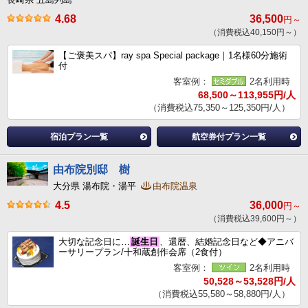
4.68
36,500
円～
（消費税込40,150円～）
【ご褒美スパ】ray spa Special package｜1名様60分施術
付
客室例：
2名利用時
68,500～113,955円/人
（消費税込75,350～125,350円/人）
宿泊プラン一覧
航空券付プラン一覧
由布院別邸 樹
大分県 湯布院・湯平
由布院温泉
4.5
36,000
円～
（消費税込39,600円～）
大切な記念日に…
誕生日
、還暦、結婚記念日など◆アニバ
ーサリープラン/十和蔵創作会席（2食付）
客室例：
2名利用時
50,528～53,528円/人
（消費税込55,580～58,880円/人）