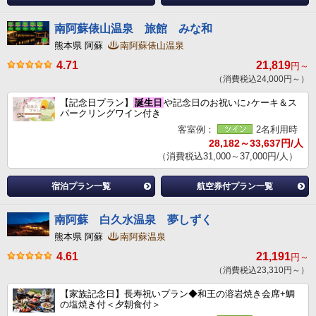
南阿蘇俵山温泉 旅館 みな和
熊本県 阿蘇
南阿蘇俵山温泉
4.71
21,819
円～
（消費税込24,000円～）
【記念日プラン】
誕生日
や記念日のお祝いに♪ケーキ＆ス
パークリングワイン付き
客室例：
2名利用時
28,182～33,637円/人
（消費税込31,000～37,000円/人）
宿泊プラン一覧
航空券付プラン一覧
南阿蘇 白久水温泉 夢しずく
熊本県 阿蘇
南阿蘇温泉
4.61
21,191
円～
（消費税込23,310円～）
【家族記念日】長寿祝いプラン◆和王の溶岩焼き会席+鯛
の塩焼き付＜夕朝食付＞