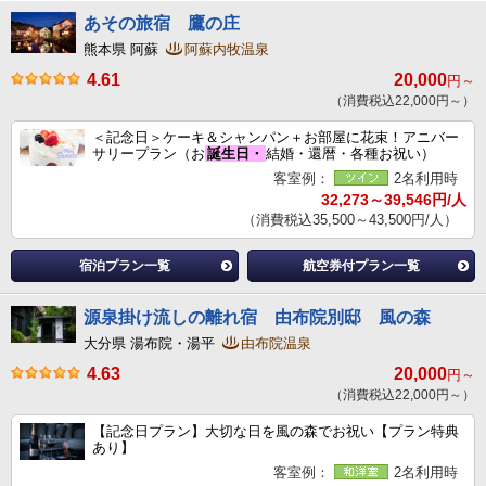
あその旅宿 鷹の庄
熊本県 阿蘇
阿蘇内牧温泉
4.61
20,000
円～
（消費税込22,000円～）
＜記念日＞ケーキ＆シャンパン＋お部屋に花束！アニバー
サリープラン（お
誕生日・
結婚・還暦・各種お祝い）
客室例：
2名利用時
32,273～39,546円/人
（消費税込35,500～43,500円/人）
宿泊プラン一覧
航空券付プラン一覧
源泉掛け流しの離れ宿 由布院別邸 風の森
大分県 湯布院・湯平
由布院温泉
4.63
20,000
円～
（消費税込22,000円～）
【記念日プラン】大切な日を風の森でお祝い【プラン特典
あり】
客室例：
2名利用時