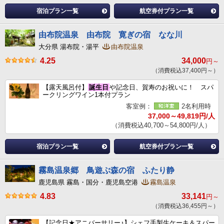
宿泊プラン一覧
航空券付プラン一覧
由布院温泉 由布院 寛ぎの宿 なな川
大分県 湯布院・湯平
由布院温泉
4.25
34,000
円～
（消費税込37,400円～）
【露天風呂付】
誕生日
や記念日、賀寿のお祝いに！ スパ
ークリングワイン1本付プラン
客室例：
2名利用時
37,000～49,819円/人
（消費税込40,700～54,800円/人）
宿泊プラン一覧
航空券付プラン一覧
霧島温泉郷 鳥遊ぶ森の宿 ふたり静
鹿児島県 霧島・国分・鹿児島空港
霧島温泉
4.83
33,141
円～
（消費税込36,455円～）
【記念日★アニバーサリー♪】シェフ手製生ケーキ＆スパー