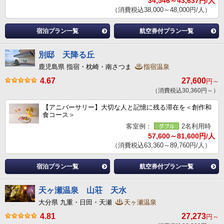
34,546～43,637円/人
（消費税込38,000～48,000円/人）
宿泊プラン一覧
航空券付プラン一覧
別邸 天降る丘
鹿児島県 指宿・枕崎・南さつま
指宿温泉
4.67
27,600
円～
（消費税込30,360円～）
【アニバーサリー】大切な人と記憶に残る滞在を＜創作和
食コース＞
客室例：
2名利用時
57,600～81,600円/人
（消費税込63,360～89,760円/人）
宿泊プラン一覧
航空券付プラン一覧
天ヶ瀬温泉 山荘 天水
大分県 九重・日田・天瀬
天ヶ瀬温泉
4.81
27,273
円～