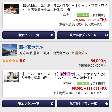
【記念日に人気】選べる2大特典付き｜ケーキ・花束・ワイ
ン・お肉増量から選ぶ特別な一泊
客室例：
2名利用時
74,546～86,364円/人
（消費税込82,000～95,000円/人）
宿泊プラン一覧
航空券付プラン一覧
藤の花ホテル
鹿児島県 霧島・国分・鹿児島空港
霧島温泉
5.0
54,000
円～
（消費税込59,400円～）
【アニバーサリーステイ】
誕生日
や記念日に大切な人と祝
う優雅な霧島の夜｜シャンパン・バラの花束付き
客室例：
2名利用時
98,091～111,091円/人
（消費税込107,900～122,200円/人）
宿泊プラン一覧
航空券付プラン一覧