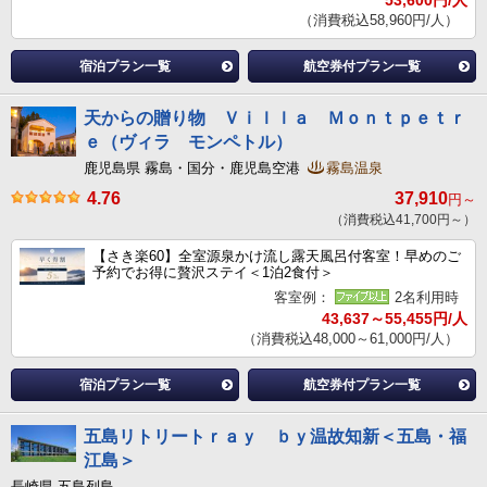
53,600円/人
（消費税込58,960円/人）
宿泊プラン一覧
航空券付プラン一覧
天からの贈り物 Ｖｉｌｌａ Ｍｏｎｔｐｅｔｒ
ｅ（ヴィラ モンペトル）
鹿児島県 霧島・国分・鹿児島空港
霧島温泉
4.76
37,910
円～
（消費税込41,700円～）
【さき楽60】全室源泉かけ流し露天風呂付客室！早めのご
予約でお得に贅沢ステイ＜1泊2食付＞
客室例：
2名利用時
43,637～55,455円/人
（消費税込48,000～61,000円/人）
宿泊プラン一覧
航空券付プラン一覧
五島リトリートｒａｙ ｂｙ温故知新＜五島・福
江島＞
長崎県 五島列島