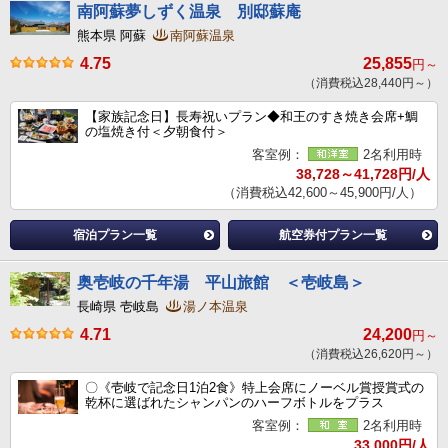
南阿蘇夢しずく温泉 別邸蘇庵
熊本県 阿蘇
南阿蘇温泉
4.75
25,855
円～
（消費税込28,440円～）
【家族記念日】長寿祝いプラン◆和王のすき焼き会席+鯛
の塩焼き付＜夕朝食付＞
客室例：
2名利用時
38,728～41,728円/人
（消費税込42,600～45,900円/人）
宿泊プラン一覧
航空券付プラン一覧
奥壱岐の千年湯 平山旅館 ＜壱岐島＞
長崎県 壱岐島
湯ノ本温泉
4.71
24,200
円～
（消費税込26,620円～）
〇《壱岐で記念日1泊2食》特上会席にノーベル賞授賞式の
乾杯に選ばれたシャンパンのハーフボトルをプラス
客室例：
2名利用時
33,000円/人