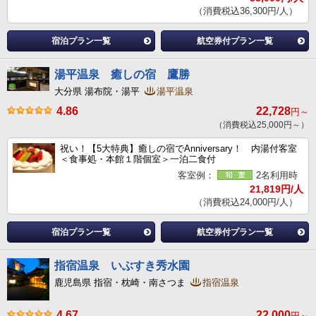
（消費税込36,300円/人）
宿泊プラン一覧
航空券付プラン一覧
湯平温泉 癒しの宿 鷹勝
大分県 湯布院・湯平
湯平温泉
4.86
22,728
円～
（消費税込25,000円～）
祝い！【5大特典】癒しの宿でAnniversary！ 内湯付客室
＜食事処・本館１階個室＞一泊二食付
客室例：
2名利用時
21,819円/人
（消費税込24,000円/人）
宿泊プラン一覧
航空券付プラン一覧
指宿温泉 いぶすき秀水園
鹿児島県 指宿・枕崎・南さつま
指宿温泉
4.67
22,000
円～