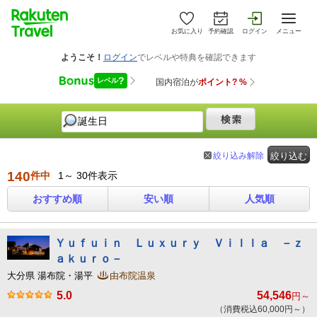
お気に入り
予約確認
ログイン
メニュー
絞り込み解除
絞り込む
140
件中
1～ 30件表示
おすすめ順
安い順
人気順
Ｙｕｆｕｉｎ Ｌｕｘｕｒｙ Ｖｉｌｌａ －ｚ
ａｋｕｒｏ－
大分県 湯布院・湯平
由布院温泉
5.0
54,546
円～
（消費税込60,000円～）