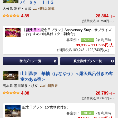
パ ｂｙ ＩＨＧ
大分県 別府・日出
別府温泉郷
4.89
28,864
円～
（消費税込31,750円～）
【
誕生日・
記念日プラン】Anniversary Stay～サプライズ
におすすめの特典付（夕・朝食付）
客室例：
2名利用時
99,312～111,585円/人
（消費税込109,243～122,743円/人）
宿泊プラン一覧
航空券付プラン一覧
山川温泉 華柚（はなゆう）＜露天風呂付きの客
室のある宿＞
熊本県 黒川温泉・杖立
山川温泉
4.88
28,789
円～
（消費税込31,667円～）
記念日プラン（夕食朝食付き）
客室例：
2名利用時