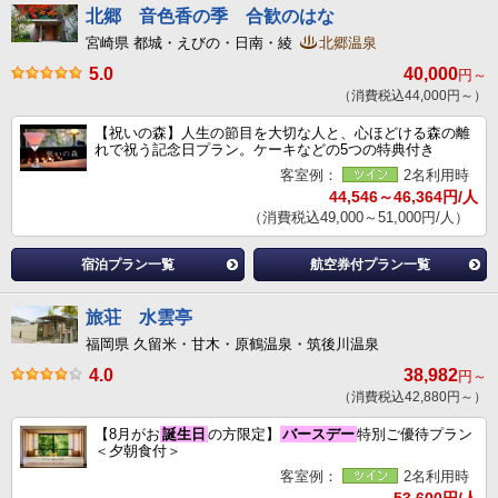
北郷 音色香の季 合歓のはな
宮崎県 都城・えびの・日南・綾
北郷温泉
5.0
40,000
円～
（消費税込44,000円～）
【祝いの森】人生の節目を大切な人と、心ほどける森の離
れで祝う記念日プラン。ケーキなどの5つの特典付き
客室例：
2名利用時
44,546～46,364円/人
（消費税込49,000～51,000円/人）
宿泊プラン一覧
航空券付プラン一覧
旅荘 水雲亭
福岡県 久留米・甘木・原鶴温泉・筑後川温泉
4.0
38,982
円～
（消費税込42,880円～）
【8月がお
誕生日
の方限定】
バースデー
特別ご優待プラン
＜夕朝食付＞
客室例：
2名利用時