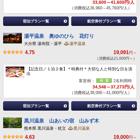
33,600～41,600円/人
（消費税込36,960～45,760円/人）
宿泊プラン一覧
航空券付プラン一覧
湯平温泉 奥ゆのひら 花灯り
大分県 湯布院・湯平
湯平温泉
4.75
19,091
円～
（消費税込21,000円～）
【記念日／１泊２食】＊特典付＊大切な人と特別な日を演
出
客室例：
2名利用時
34,546～37,273円/人
（消費税込38,000～41,000円/人）
宿泊プラン一覧
航空券付プラン一覧
黒川温泉 山あいの宿 山みず木
熊本県 黒川温泉・杖立
黒川温泉
4.63
19,000
円～