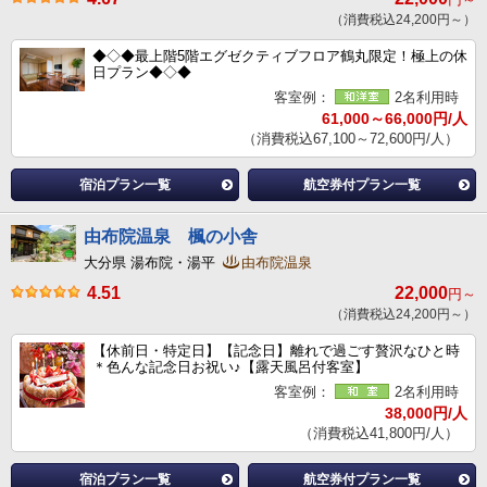
（消費税込24,200円～）
◆◇◆最上階5階エグゼクティブフロア鶴丸限定！極上の休
日プラン◆◇◆
客室例：
2名利用時
61,000～66,000円/人
（消費税込67,100～72,600円/人）
宿泊プラン一覧
航空券付プラン一覧
由布院温泉 楓の小舎
大分県 湯布院・湯平
由布院温泉
4.51
22,000
円～
（消費税込24,200円～）
【休前日・特定日】【記念日】離れで過ごす贅沢なひと時
＊色んな記念日お祝い♪【露天風呂付客室】
客室例：
2名利用時
38,000円/人
（消費税込41,800円/人）
宿泊プラン一覧
航空券付プラン一覧