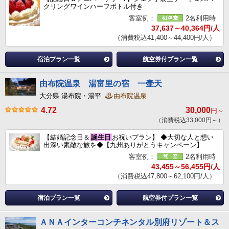
クリングワインハーフボトル付き
客室例：
2名利用時
37,637～40,364円/人
（消費税込41,400～44,400円/人）
宿泊プラン一覧
航空券付プラン一覧
由布院温泉 湯富里の宿 一壷天
大分県 湯布院・湯平
由布院温泉
4.72
30,000
円～
（消費税込33,000円～）
【結婚記念日＆
誕生日
お祝いプラン】 ◆大切な人と想い
出深い素敵な旅を◆【九州ありがとうキャンペーン】
客室例：
2名利用時
43,455～56,455円/人
（消費税込47,800～62,100円/人）
宿泊プラン一覧
航空券付プラン一覧
ＡＮＡインターコンチネンタル別府リゾート＆ス