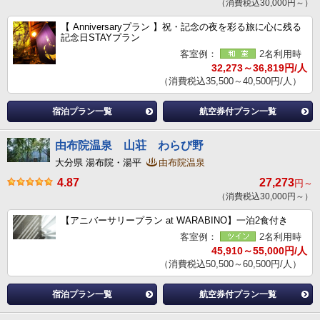
（消費税込30,000円～）
【 Anniversaryプラン 】祝・記念の夜を彩る旅に心に残る
記念日STAYプラン
客室例：
2名利用時
32,273～36,819円/人
（消費税込35,500～40,500円/人）
宿泊プラン一覧
航空券付プラン一覧
由布院温泉 山荘 わらび野
大分県 湯布院・湯平
由布院温泉
4.87
27,273
円～
（消費税込30,000円～）
【アニバーサリープラン at WARABINO】一泊2食付き
客室例：
2名利用時
45,910～55,000円/人
（消費税込50,500～60,500円/人）
宿泊プラン一覧
航空券付プラン一覧