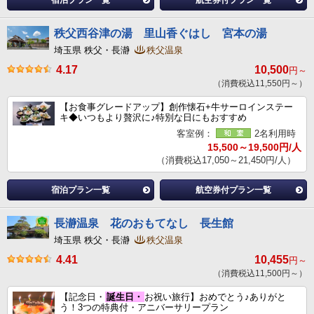
宿泊プラン一覧
航空券付プラン一覧
秩父西谷津の湯 里山香ぐはし 宮本の湯
埼玉県 秩父・長瀞
秩父温泉
4.17
10,500
円～
（消費税込11,550円～）
【お食事グレードアップ】創作懐石+牛サーロインステー
キ◆いつもより贅沢に♪特別な日にもおすすめ
客室例：
2名利用時
15,500～19,500円/人
（消費税込17,050～21,450円/人）
宿泊プラン一覧
航空券付プラン一覧
長瀞温泉 花のおもてなし 長生館
埼玉県 秩父・長瀞
秩父温泉
4.41
10,455
円～
（消費税込11,500円～）
【記念日・
誕生日・
お祝い旅行】おめでとう♪ありがと
う！3つの特典付・アニバーサリープラン