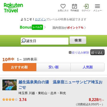
お気に入り
予約確認
ログイン
メニュー
絞り込み解除
絞り込む
10
件中
1～ 10件表示
おすすめ順
安い順
人気順
越生温泉美白の湯 温泉宿ニューサンピア埼玉お
ごせ
埼玉県 川越・東松山・志木・和光
3.74
8,228
円～
（消費税込9,050円～）