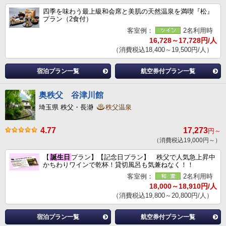
四季を味わう最上級和会席と美肌の天然温泉を満喫『松』
プラン（2食付）
客室例：
2名利用時
16,728～17,728円/人
（消費税込18,400～19,500円/人）
宿泊プラン一覧
航空券付プラン一覧
奥秩父 谷津川館
埼玉県 秩父・長瀞
秩父温泉
4.77
17,273
円～
（消費税込19,000円～）
【
誕生日
プラン】【記念日プラン】 秩父で人気急上昇中
かちわりワインで乾杯！貸切風呂も気兼ねなく！！
客室例：
2名利用時
18,000～18,910円/人
（消費税込19,800～20,800円/人）
宿泊プラン一覧
航空券付プラン一覧