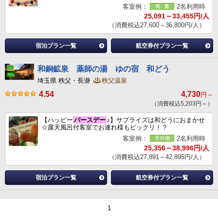
客室例：
2名利用時
25,091～33,455円/人
（消費税込27,600～36,800円/人）
宿泊プラン一覧
航空券付プラン一覧
和銅鉱泉 薬師の湯 ゆの宿 和どう
埼玉県 秩父・長瀞
秩父温泉
4.54
4,730
円～
（消費税込5,203円～）
【ハッピー
バースデー
♪】サプライズは和どうにおまかせ
☆露天風呂付客室でお連れ様もビックリ！？
客室例：
2名利用時
25,356～38,996円/人
（消費税込27,891～42,895円/人）
宿泊プラン一覧
航空券付プラン一覧
1