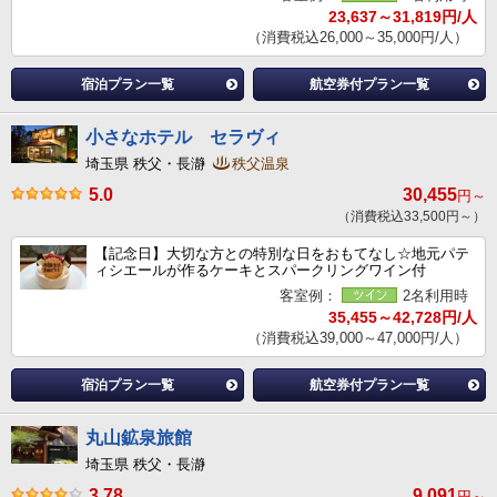
23,637～31,819円/人
（消費税込26,000～35,000円/人）
宿泊プラン一覧
航空券付プラン一覧
小さなホテル セラヴィ
埼玉県 秩父・長瀞
秩父温泉
5.0
30,455
円～
（消費税込33,500円～）
【記念日】大切な方との特別な日をおもてなし☆地元パテ
ィシエールが作るケーキとスパークリングワイン付
客室例：
2名利用時
35,455～42,728円/人
（消費税込39,000～47,000円/人）
宿泊プラン一覧
航空券付プラン一覧
丸山鉱泉旅館
埼玉県 秩父・長瀞
3.78
9,091
円～