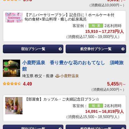
（消費税込10,000円～）
【アニバーサリープラン】記念日に！ホールケーキ付
旬の食材×里山料理・癒しの鉱泉風呂
客室例：
2名利用時
15,910～17,273円/人
（消費税込17,500～19,000円/人）
宿泊プラン一覧
航空券付プラン一覧
小鹿野温泉 香り豊かな花のおもてなし 須崎旅
館
埼玉県 秩父・長瀞
小鹿野温泉
4.49
5,455
円～
（消費税込6,000円～）
【部屋食】カップル・ご夫婦記念日プラン☆
客室例：
2名利用時
14,091～16,819円/人
（消費税込15,500～18,500円/人）