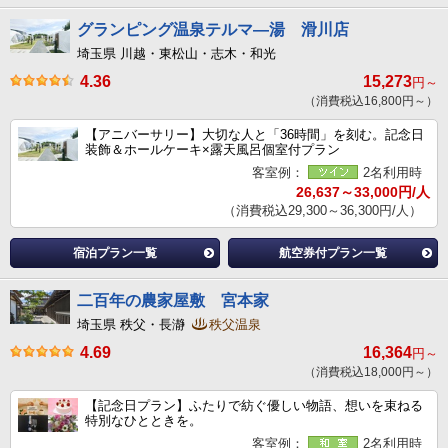
グランピング温泉テルマ―湯 滑川店
埼玉県 川越・東松山・志木・和光
4.36
15,273
円～
（消費税込16,800円～）
【アニバーサリー】大切な人と「36時間」を刻む。記念日
装飾＆ホールケーキ×露天風呂個室付プラン
客室例：
2名利用時
26,637～33,000円/人
（消費税込29,300～36,300円/人）
宿泊プラン一覧
航空券付プラン一覧
二百年の農家屋敷 宮本家
埼玉県 秩父・長瀞
秩父温泉
4.69
16,364
円～
（消費税込18,000円～）
【記念日プラン】ふたりで紡ぐ優しい物語、想いを束ねる
特別なひとときを。
客室例：
2名利用時