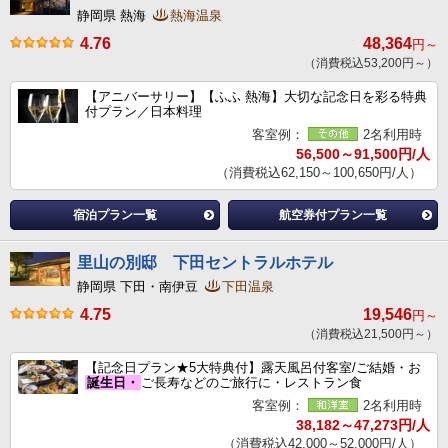
静岡県 熱海
熱海温泉
4.76
48,364
円～
（消費税込53,200円～）
【アニバーサリー】【ふふ 熱海】大切な記念日を彩る特典
付プラン／日本料理
客室例：
2名利用時
56,500～91,500円/人
（消費税込62,150～100,650円/人）
宿泊プラン一覧
航空券付プラン一覧
里山の別邸 下田セントラルホテル
静岡県 下田・南伊豆
下田温泉
4.75
19,546
円～
（消費税込21,500円～）
【記念日プラン★5大特典付】露天風呂付客室/ご結婚・お
誕生日・
ご長寿などのご旅行に・レストラン食
客室例：
2名利用時
38,182～47,273円/人
（消費税込42,000～52,000円/人）