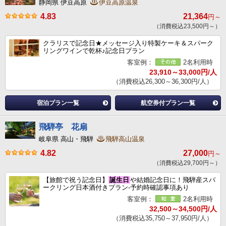
静岡県 伊豆高原
伊豆高原温泉
4.83
21,364
円～
（消費税込23,500円～）
クラリスで記念日★メッセージ入り特製ケーキ＆スパーク
リングワインで乾杯♪記念日プラン
客室例：
2名利用時
23,910～33,000円/人
（消費税込26,300～36,300円/人）
宿泊プラン一覧
航空券付プラン一覧
飛騨亭 花扇
岐阜県 高山・飛騨
飛騨高山温泉
4.82
27,000
円～
（消費税込29,700円～）
【旅館で祝う記念日】
誕生日
や結婚記念日に！飛騨産スパ
ークリング日本酒付きプラン-予約時確認事項あり
客室例：
2名利用時
32,500～34,500円/人
（消費税込35,750～37,950円/人）