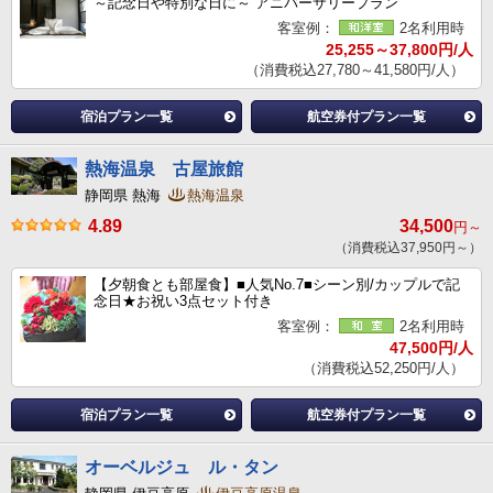
～記念日や特別な日に～ アニバーサリープラン
客室例：
2名利用時
25,255～37,800円/人
（消費税込27,780～41,580円/人）
宿泊プラン一覧
航空券付プラン一覧
熱海温泉 古屋旅館
静岡県 熱海
熱海温泉
4.89
34,500
円～
（消費税込37,950円～）
【夕朝食とも部屋食】■人気No.7■シーン別/カップルで記
念日★お祝い3点セット付き
客室例：
2名利用時
47,500円/人
（消費税込52,250円/人）
宿泊プラン一覧
航空券付プラン一覧
オーベルジュ ル・タン