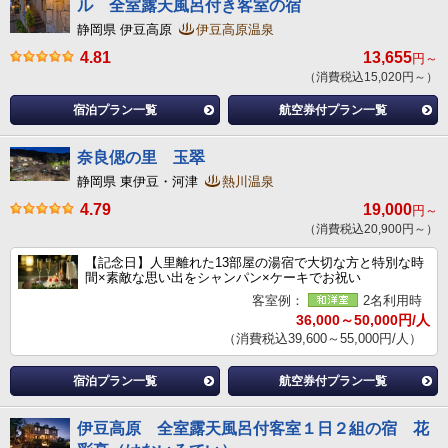
ル 全室露天風呂付き客室の宿
静岡県 伊豆高原
伊豆高原温泉
4.81
13,655
円～
（消費税込15,020円～）
宿泊プラン一覧
航空券付プラン一覧
奈良偲の里 玉翠
静岡県 東伊豆・河津
熱川温泉
4.79
19,000
円～
（消費税込20,900円～）
【記念日】人里離れた13部屋の湯宿で大切な方と特別な時
間×素敵な思い出をシャンパン×ケーキでお祝い
客室例：
2名利用時
36,000～50,000円/人
（消費税込39,600～55,000円/人）
宿泊プラン一覧
航空券付プラン一覧
伊豆高原 全室露天風呂付客室１日２組の宿 花