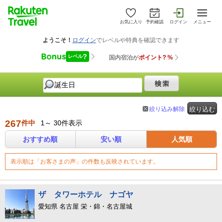
お気に入り
予約確認
ログイン
メニュー
絞り込み解除
絞り込む
267
件中
1～ 30件表示
おすすめ順
安い順
人気順
表示順は「お客さまの声」の件数も反映されています。
ザ タワーホテル ナゴヤ
愛知県 名古屋 栄・錦・名古屋城