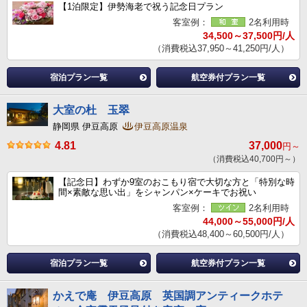
【1泊限定】伊勢海老で祝う記念日プラン
客室例：
2名利用時
34,500～37,500円/人
（消費税込37,950～41,250円/人）
宿泊プラン一覧
航空券付プラン一覧
大室の杜 玉翠
静岡県 伊豆高原
伊豆高原温泉
4.81
37,000
円～
（消費税込40,700円～）
【記念日】わずか9室のおこもり宿で大切な方と「特別な時
間×素敵な思い出」をシャンパン×ケーキでお祝い
客室例：
2名利用時
44,000～55,000円/人
（消費税込48,400～60,500円/人）
宿泊プラン一覧
航空券付プラン一覧
かえで庵 伊豆高原 英国調アンティークホテ