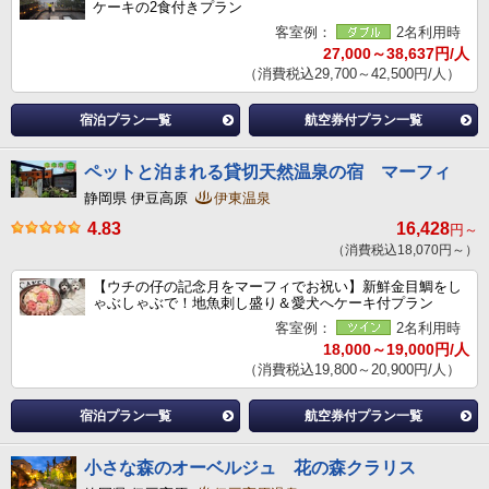
ケーキの2食付きプラン
客室例：
2名利用時
27,000～38,637円/人
（消費税込29,700～42,500円/人）
宿泊プラン一覧
航空券付プラン一覧
ペットと泊まれる貸切天然温泉の宿 マーフィ
静岡県 伊豆高原
伊東温泉
4.83
16,428
円～
（消費税込18,070円～）
【ウチの仔の記念月をマーフィでお祝い】新鮮金目鯛をし
ゃぶしゃぶで！地魚刺し盛り＆愛犬へケーキ付プラン
客室例：
2名利用時
18,000～19,000円/人
（消費税込19,800～20,900円/人）
宿泊プラン一覧
航空券付プラン一覧
小さな森のオーベルジュ 花の森クラリス