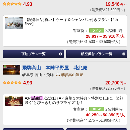
4.93
19,546
円～
（消費税込21,500円～）
【記念日/お祝い】ケーキ＆シャンパン付きプラン【4th
floor】
客室例：
2名利用時
28,637～35,910円/人
（消費税込31,500～39,500円/人）
宿泊プラン一覧
航空券付プラン一覧
飛騨高山 本陣平野屋 花兆庵
岐阜県 高山・飛騨
飛騨高山温泉
4.93
20,700
円～
（消費税込22,770円～）
■お
誕生日
♪記念日♪■＜豪華３大特典＞特別な1日に、笑顔
咲く“とびっきりのサプライズ”を！
客室例：
2名利用時
40,250～56,350円/人
（消費税込44,275～61,985円/人）