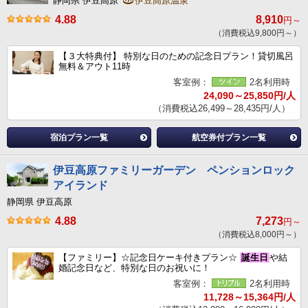
静岡県 伊豆高原
伊豆高原温泉
4.88
8,910
円～
（消費税込9,800円～）
【３大特典付】 特別な日のための記念日プラン！貸切風呂
無料＆アウト11時
客室例：
2名利用時
24,090～25,850円/人
（消費税込26,499～28,435円/人）
宿泊プラン一覧
航空券付プラン一覧
伊豆高原ファミリーガーデン ペンションロック
アイランド
静岡県 伊豆高原
4.88
7,273
円～
（消費税込8,000円～）
【ファミリー】☆記念日ケーキ付きプラン☆
誕生日
や結
婚記念日など、特別な日のお祝いに！
客室例：
2名利用時
11,728～15,364円/人