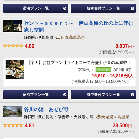
宿泊プラン一覧
航空券付プラン一覧
セント～ｓｃｅｎｔ～ 伊豆高原の丘の上に佇む
癒し空間
静岡県 伊豆高原
伊豆高原温泉
4.82
8,637
円～
（消費税込9,500円～）
【楽天】お盆プラン【ライトコース舟盛】伊豆の幸満載！
客室例：
2名利用時
15,910～16,819円/人
（消費税込17,500～18,500円/人）
宿泊プラン一覧
航空券付プラン一覧
谷川の湯 あせび野
静岡県 伊豆長岡・修善寺・天城湯ヶ島
天城湯ヶ島温泉
4.81
28,500
円～
（消費税込31,350円～）