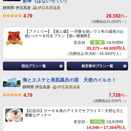
彩亭（はないろてい）
静岡県 伊豆高原
伊豆高原温泉
4.79
28,182
円～
（消費税込31,000円～）
【ファミリー】【祝１歳】一升餅を担いで１年の成長のお
祝い♪ケーキ付きプラン【添い寝無料】
客室例：
2名利用時
35,273～44,000円/人
（消費税込38,800～48,400円/人）
宿泊プラン一覧
航空券付プラン一覧
海とエステと美肌風呂の宿 天使のイルカ！
静岡県 伊豆高原
伊豆高原温泉
4.79
7,728
円～
（消費税込8,500円～）
【記念日】ケーキ＆炎のアイスでサプライズ！大切な方と
素敵なディナー
客室例：
2名利用時
14,546～17,364円/人