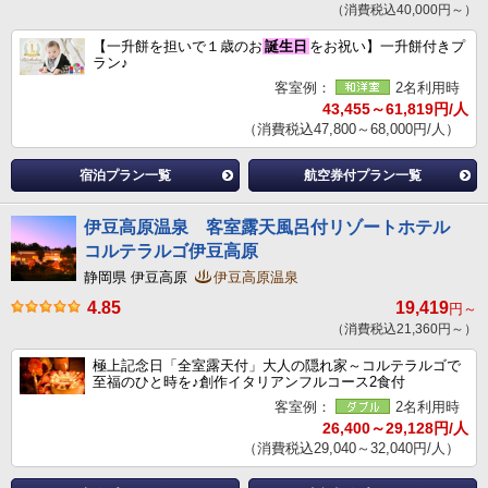
（消費税込40,000円～）
【一升餅を担いで１歳のお
誕生日
をお祝い】一升餅付きプ
ラン♪
客室例：
2名利用時
43,455～61,819円/人
（消費税込47,800～68,000円/人）
宿泊プラン一覧
航空券付プラン一覧
伊豆高原温泉 客室露天風呂付リゾートホテル
コルテラルゴ伊豆高原
静岡県 伊豆高原
伊豆高原温泉
4.85
19,419
円～
（消費税込21,360円～）
極上記念日「全室露天付」大人の隠れ家～コルテラルゴで
至福のひと時を♪創作イタリアンフルコース2食付
客室例：
2名利用時
26,400～29,128円/人
（消費税込29,040～32,040円/人）