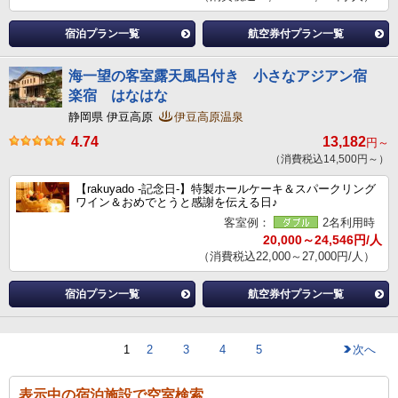
宿泊プラン一覧
航空券付プラン一覧
海一望の客室露天風呂付き 小さなアジアン宿
楽宿 はなはな
静岡県 伊豆高原
伊豆高原温泉
4.74
13,182
円～
（消費税込14,500円～）
【rakuyado -記念日-】特製ホールケーキ＆スパークリング
ワイン＆おめでとうと感謝を伝える日♪
客室例：
2名利用時
20,000～24,546円/人
（消費税込22,000～27,000円/人）
宿泊プラン一覧
航空券付プラン一覧
1
2
3
4
5
次へ
表示中の宿泊施設で空室検索