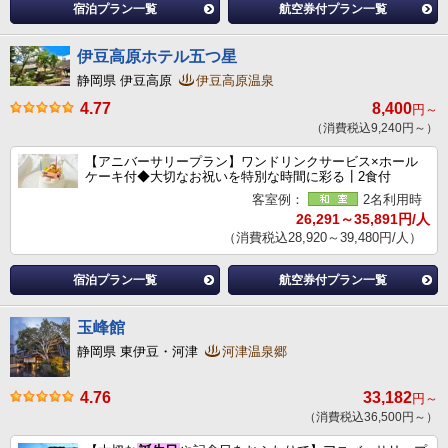
宿泊プラン一覧
航空券付プラン一覧
伊豆高原ホテル五つ星
静岡県 伊豆高原
伊豆高原温泉
4.77
8,400
円～
（消費税込9,240円～）
【アニバーサリープラン】ワンドリンクサービス×ホール
ケーキ付◆大切なお祝いを特別な時間に彩る┃2食付
客室例：
2名利用時
26,291～35,891円/人
（消費税込28,920～39,480円/人）
宿泊プラン一覧
航空券付プラン一覧
玉峰館
静岡県 東伊豆・河津
河津温泉郷
4.76
33,182
円～
（消費税込36,500円～）