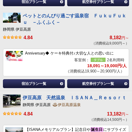
宿泊プラン一覧
航空券付プラン一覧
ペットとのんびり過ごす温泉宿 ＦｕｋｕＦｕｋ
ｕ －ふくふく－
静岡県 伊豆高原
4.84
8,182
円～
（消費税込9,000円～）
Anniversary◆ ケーキ特典付♪大切な人との思い出に
客室例：
2名利用時
18,091～19,000円/人
（消費税込19,900～20,900円/人）
宿泊プラン一覧
航空券付プラン一覧
伊豆高原 天然温泉 ＩＳＡＮＡ＿Ｒｅｓｏｒｔ
静岡県 伊豆高原
伊豆高原温泉
4.84
13,182
円～
（消費税込14,500円～）
【ISANAメモリアルプラン】記念日や
誕生日
にサプライズ