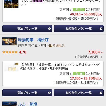
【大切な
誕生日
や記念日をおふたりで】アニバーサリープ
ラン
客室例：
2名利用時
40,910～50,000円/人
（消費税込45,000～55,000円/人）
宿泊プラン一覧
航空券付プラン一覧
味湯海亭 福松荘
静岡県 東伊豆・河津
片瀬温泉
4.76
7,300
円～
（消費税込8,030円～）
【記念日】『波音会席』＋ボトルワイン＆舟盛り＆アワビ
の踊り焼き！部屋食×無料貸切風呂
客室例：
2名利用時
17,350～28,350円/人
（消費税込19,085～31,185円/人）
宿泊プラン一覧
航空券付プラン一覧
ふふ 熱海