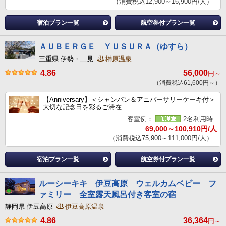
（消費税込12,900～16,900円/人）
宿泊プラン一覧
航空券付プラン一覧
ＡＵＢＥＲＧＥ ＹＵＳＵＲＡ（ゆすら）
三重県 伊勢・二見
榊原温泉
4.86
56,000
円～
（消費税込61,600円～）
【Anniversary】＜シャンパン＆アニバーサリーケーキ付＞
大切な記念日を彩るご滞在
客室例：
2名利用時
69,000～100,910円/人
（消費税込75,900～111,000円/人）
宿泊プラン一覧
航空券付プラン一覧
ルーシーキキ 伊豆高原 ウェルカムベビー フ
ァミリー 全室露天風呂付き客室の宿
静岡県 伊豆高原
伊豆高原温泉
4.86
36,364
円～