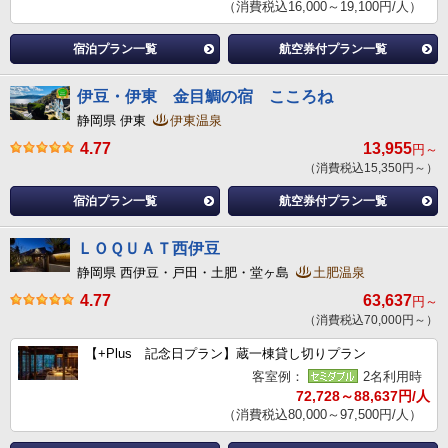
（消費税込16,000～19,100円/人）
宿泊プラン一覧
航空券付プラン一覧
伊豆・伊東 金目鯛の宿 こころね
静岡県 伊東
伊東温泉
4.77
13,955
円～
（消費税込15,350円～）
宿泊プラン一覧
航空券付プラン一覧
ＬＯＱＵＡＴ西伊豆
静岡県 西伊豆・戸田・土肥・堂ヶ島
土肥温泉
4.77
63,637
円～
（消費税込70,000円～）
【+Plus 記念日プラン】蔵一棟貸し切りプラン
客室例：
2名利用時
72,728～88,637円/人
（消費税込80,000～97,500円/人）