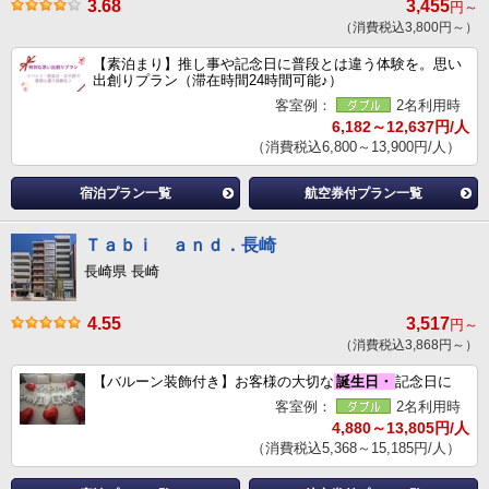
3.68
3,455
円～
（消費税込3,800円～）
【素泊まり】推し事や記念日に普段とは違う体験を。思い
出創りプラン（滞在時間24時間可能♪）
客室例：
2名利用時
6,182～12,637円/人
（消費税込6,800～13,900円/人）
宿泊プラン一覧
航空券付プラン一覧
Ｔａｂｉ ａｎｄ．長崎
長崎県 長崎
4.55
3,517
円～
（消費税込3,868円～）
【バルーン装飾付き】お客様の大切な
誕生日・
記念日に
客室例：
2名利用時
4,880～13,805円/人
（消費税込5,368～15,185円/人）