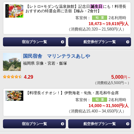
【レトロ×モダンな温泉旅館】記念日
誕生日
にも！料理長
おすすめの特選会席に舌鼓【極み・2食付】
客室例：
2名利用時
18,473～19,619円/人
（消費税込20,320～21,580円/人）
宿泊プラン一覧
航空券付プラン一覧
国民宿舎 マリンテラスあしや
福岡県 宗像・宮若・飯塚
4.29
5,000
円～
（消費税込5,500円～）
【料理長イチオシ！】伊勢海老・旬魚・黒毛和牛会席
客室例：
2名利用時
14,000～31,500円/人
（消費税込15,400～34,650円/人）
宿泊プラン一覧
航空券付プラン一覧