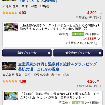
（旧：いこいの村国東）
大分県 国東・中津・宇佐・耶馬渓
4.03
4,200
円～
（消費税込4,620円～）
【極上懐石/夏季シーズン】大切な人と記念日彩る旬懐石★
海の見えるレストランでおおいたの旬を満喫＿70
客室例：
2名利用時
14,633円/人
（消費税込16,096円/人）
宿泊プラン一覧
航空券付プラン一覧
全室源泉かけ流し温泉付き旅館＆グランピング
美肌の湯 こしかの温泉
鹿児島県 霧島・国分・鹿児島空港
日当山温泉
4.66
4,200
円～
（消費税込4,620円～）
【直前割】直前の予約で最大30％OFF！選べる客室・ドー
ムテントあり/なし＜夕朝食・無料ドリンク付＞
客室例：
2名利用時