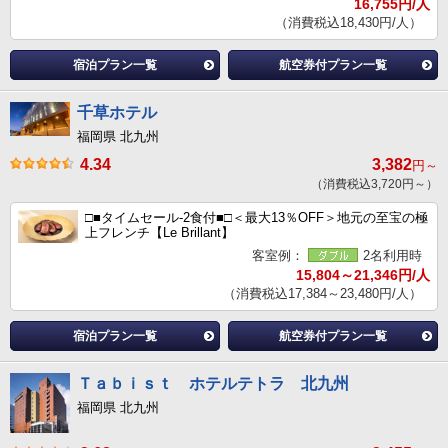
16,755円/人
（消費税込18,430円/人）
宿泊プラン一覧
航空券付プラン一覧
千草ホテル
福岡県 北九州
4.34
3,382
円～
（消費税込3,720円～）
□■タイムセール‐2食付■□＜最大13％OFF＞地元の至宝の極
上フレンチ【Le Brillant】
客室例：
2名利用時
15,804～21,346円/人
（消費税込17,384～23,480円/人）
宿泊プラン一覧
航空券付プラン一覧
Ｔａｂｉｓｔ ホテルテトラ 北九州
福岡県 北九州