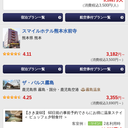
（消費税込3,500円/人）
宿泊プラン一覧
航空券付プラン一覧
スマイルホテル熊本水前寺
熊本県 熊本
4.11
3,182
円～
（消費税込3,500円～）
宿泊プラン一覧
航空券付プラン一覧
ザ・パルス霧島
鹿児島県 霧島・国分・鹿児島空港
霧島温泉
4.25
3,355
円～
（消費税込3,690円～）
【さき楽60】 60日前の事前予約でさらにお得に温泉ステイ
＜ ビュッフェ夕朝食付 ＞
客室例：
2名利用時