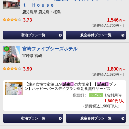
ｔ Ｈｏｕｓｅ
鹿児島県 鹿児島・桜島
3.73
1,546
円～
（消費税込1,700円～）
宿泊プラン一覧
航空券付プラン一覧
宮崎ファイブシーズホテル
宮崎県 宮崎
3.99
1,800
円～
（消費税込1,980円～）
【注※女性で宿泊日が
誕生日
の方限定】【
誕生日
プラ
ン】ハッピーバースデイプラン※朝食無料サービス
客室例：
1名利用時
1,800円/人
（消費税込1,980円/人）
宿泊プラン一覧
航空券付プラン一覧