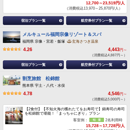
12,700～23,519円/人
（消費税込13,970～25,870円/人）
宿泊プラン一覧
航空券付プラン一覧
メルキュール福岡宗像リゾート＆スパ
福岡県 宗像・宮若・飯塚
玄海さつき温泉
4.26
4,443
円～
（消費税込4,887円～）
宿泊プラン一覧
航空券付プラン一覧
割烹旅館 松錦館
熊本県 宇土・八代・水俣
4.78
4,546
円～
（消費税込5,000円～）
【2食付】【不知火海の獲れたてをお寿司で】錦寿司の寿司
を松錦館で堪能！「まっちゃにぎり」プラン
客室例：
2名利用時
15,728～17,728円/人