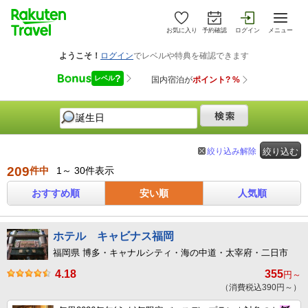
お気に入り
予約確認
ログイン
メニュー
絞り込み解除
絞り込む
209
件中
1～ 30件表示
おすすめ順
安い順
人気順
ホテル キャビナス福岡
福岡県 博多・キャナルシティ・海の中道・太宰府・二日市
4.18
355
円～
（消費税込390円～）