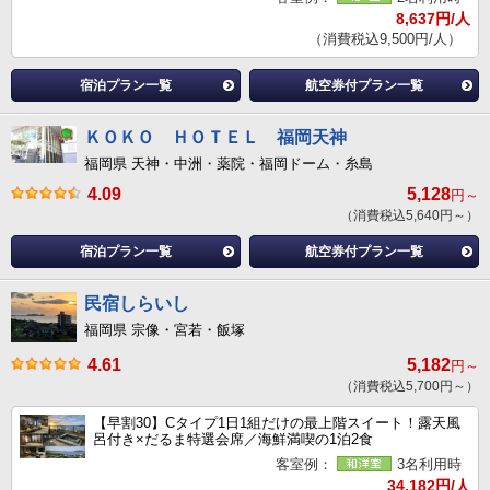
8,637円/人
（消費税込9,500円/人）
宿泊プラン一覧
航空券付プラン一覧
ＫＯＫＯ ＨＯＴＥＬ 福岡天神
福岡県 天神・中洲・薬院・福岡ドーム・糸島
4.09
5,128
円～
（消費税込5,640円～）
宿泊プラン一覧
航空券付プラン一覧
民宿しらいし
福岡県 宗像・宮若・飯塚
4.61
5,182
円～
（消費税込5,700円～）
【早割30】Cタイプ1日1組だけの最上階スイート！露天風
呂付き×だるま特選会席／海鮮満喫の1泊2食
客室例：
3名利用時
34,182円/人