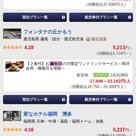
（消費税込37,600円/人）
宿泊プラン一覧
航空券付プラン一覧
フォンタナの丘かもう
鹿児島県 霧島・国分・鹿児島空港
蒲生温泉
4.28
5,213
円～
（消費税込5,734円～）
【２食付】お
誕生日
の方限定ワンドリンクサービス～和洋
会席・檜風呂を堪能～
客室例：
2名利用時
17,046～23,182円/人
（消費税込18,750～25,500円/人）
宿泊プラン一覧
航空券付プラン一覧
変なホテル福岡 博多
福岡県 天神・中洲・薬院・福岡ドーム・糸島
4.16
5,237
円～
（消費税込5,760円～）