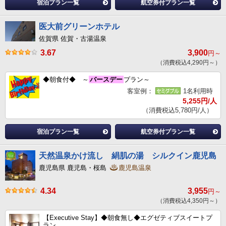
宿泊プラン一覧
航空券付プラン一覧
医大前グリーンホテル
佐賀県 佐賀・古湯温泉
3.67
3,900
円～
（消費税込4,290円～）
◆朝食付◆ ～
バースデー
プラン～
客室例：
1名利用時
5,255円/人
（消費税込5,780円/人）
宿泊プラン一覧
航空券付プラン一覧
天然温泉かけ流し 絹肌の湯 シルクイン鹿児島
鹿児島県 鹿児島・桜島
鹿児島温泉
4.34
3,955
円～
（消費税込4,350円～）
【Executive Stay】◆朝食無し◆エグゼティブスイートプ
ラン