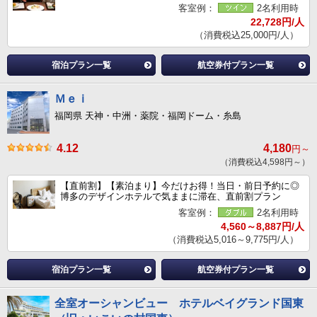
客室例：
2名利用時
22,728円/人
（消費税込25,000円/人）
宿泊プラン一覧
航空券付プラン一覧
Ｍｅｉ
福岡県 天神・中洲・薬院・福岡ドーム・糸島
4.12
4,180
円～
（消費税込4,598円～）
【直前割】【素泊まり】今だけお得！当日・前日予約に◎
博多のデザインホテルで気ままに滞在、直前割プラン
客室例：
2名利用時
4,560～8,887円/人
（消費税込5,016～9,775円/人）
宿泊プラン一覧
航空券付プラン一覧
全室オーシャンビュー ホテルベイグランド国東