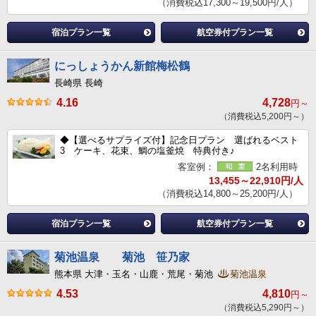
（消費税込17,300～19,500円/人）
宿泊プラン一覧
航空券付プラン一覧
にっしょうかん新館梅松鶴
長崎県 長崎
4.16
4,728
円～
（消費税込5,200円～）
◆【選べるサプライズ付】記念日プラン 選ばれるベスト
3 ケーキ、花束、鯛の塩釜焼 特典付き♪
客室例：
2名利用時
13,455～22,910円/人
（消費税込14,800～25,200円/人）
宿泊プラン一覧
航空券付プラン一覧
菊池温泉 菊池 笹乃家
熊本県 大津・玉名・山鹿・荒尾・菊池
菊池温泉
4.53
4,810
円～
（消費税込5,290円～）