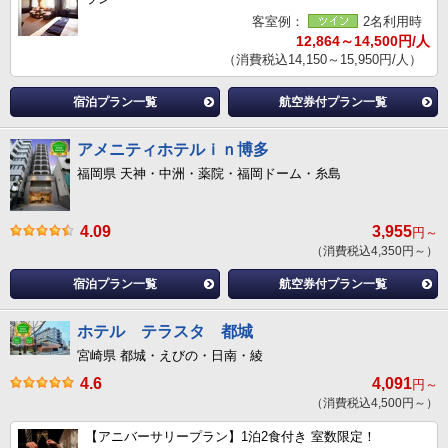
客室例：
2名利用時
12,864～14,500円/人
（消費税込14,150～15,950円/人）
宿泊プラン一覧
航空券付プラン一覧
アメニティホテルｉｎ博多
福岡県 天神・中洲・薬院・福岡ドーム・糸島
4.09
3,955
円～
（消費税込4,350円～）
宿泊プラン一覧
航空券付プラン一覧
ホテル テラスタ 都城
宮崎県 都城・えびの・日南・綾
4.6
4,091
円～
（消費税込4,500円～）
【アニバーサリープラン】1泊2食付き 室数限定！