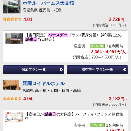
ホテル パームス天文館
鹿児島県 鹿児島・桜島
4.01
2,728
円～
（消費税込3,000円～）
【当日限定】
バースデー
プラン♪要身分証♪【40歳以上の
誕生日
当日限定】
客室例：
1名利用時
3,364～4,091円/人
（消費税込3,700～4,500円/人）
宿泊プラン一覧
航空券付プラン一覧
延岡ロイヤルホテル
宮崎県 高千穂・延岡・日向・高鍋
4.04
3,182
円～
（消費税込3,500円～）
【宿泊日が
誕生日
の方限定】バースデイ♪プラン※朝食無
料
客室例：
1名利用時
3,182円/人