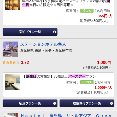
年男2026年午(うま)年限定バースディプラン☆対象のお
誕
生日
当日の方限定☆※男性専用※
客室例：
1名利用時
355円/人
（消費税込390円/人）
宿泊プラン一覧
ステーションホテル隼人
鹿児島県 霧島・国分・鹿児島空港
3.72
1,000
円～
（消費税込1,100円～）
【
誕生日
の方限定】70歳以上
バースデー
プラン
客室例：
1名利用時
1,000円/人
（消費税込1,100円/人）
宿泊プラン一覧
航空券付プラン一覧
Ｈｏｓｔｅｌ 鹿児島 リトルアジア Ｇｕｅｓ