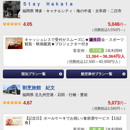
Ｓｔａｙ Ｈａｋａｔａ
福岡県 博多・キャナルシティ・海の中道・太宰府・二日市
4.05
5,046
円～
（消費税込5,550円～）
キャッシュレスで受付がスムーズに★
誕生日
会・スポーツ
観覧・映画鑑賞★プロジェクター付き
客室例：
2名利用時
11,364～36,364円/人
（消費税込12,500～40,000円/人）
宿泊プラン一覧
航空券付プラン一覧
割烹旅館 紀文
福岡県 北九州空港・苅田・行橋・豊前
4.67
5,073
円～
（消費税込5,580円～）
【記念日】ホールケーキでお祝い♪食前酒サービス【1泊2
食】
客室例：
2名利用時