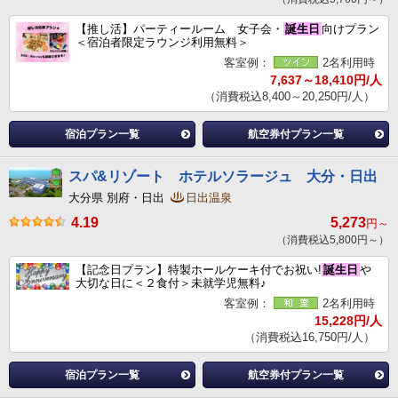
【推し活】パーティールーム 女子会・
誕生日
向けプラン
＜宿泊者限定ラウンジ利用無料＞
客室例：
2名利用時
7,637～18,410円/人
（消費税込8,400～20,250円/人）
宿泊プラン一覧
航空券付プラン一覧
スパ&リゾート ホテルソラージュ 大分・日出
大分県 別府・日出
日出温泉
4.19
5,273
円～
（消費税込5,800円～）
【記念日プラン】特製ホールケーキ付でお祝い!
誕生日
や
大切な日に＜２食付＞未就学児無料♪
客室例：
2名利用時
15,228円/人
（消費税込16,750円/人）
宿泊プラン一覧
航空券付プラン一覧