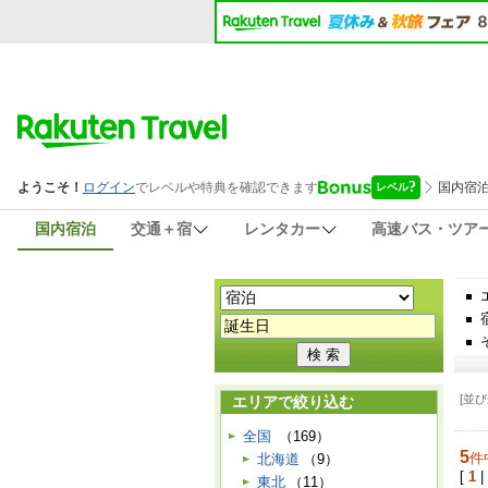
国内宿泊
交通＋宿
レンタカー
高速バス・ツア
[並び
エリアで絞り込む
全国
（169）
5
件
北海道
（9）
[
1
|
東北
（11）