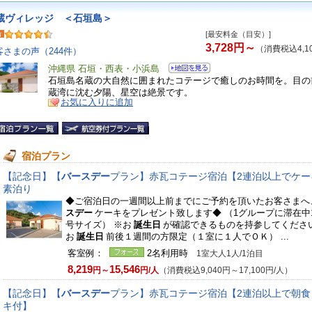
蔵ヴィレッジ ＜石垣島＞
[最安料金（目安）]
3,728円～
（消費税込4,1
客さまの声（244件）
沖縄県 石垣・西表・小浜島
石垣島名蔵の大自然に囲まれたコテージで癒しのお時間を。目の
蔵湾に沈む夕陽、星空は絶景です。
お気に入りに追加
宿泊プラン
【記念日】【
バースデー
プラン】赤瓦コテージ宿泊【2連泊以上でケー
素泊り
◆ご宿泊日の一週間以上前までにご予約を頂いたお客さまへ
スデー
ケーキをプレゼント致します◆ （1グループに滞在中
号サイズ） ※お
誕生日
が確認できるものを持参してください
お
誕生日
前後１週間の方限定（１室に１人でＯＫ） ...
客室例：
2名利用時
1室大人1人/1泊目
8,219
15,546
円～
円/人
（消費税込9,040円～17,100円/人）
【記念日】【
バースデー
プラン】赤瓦コテージ宿泊【2連泊以上で朝食
キ付】