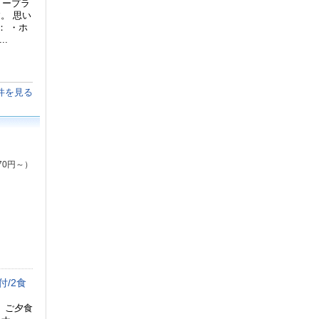
リープラ
。 思い
： ・ホ
.
件を見る
70円～）
付/2食
 ご夕食