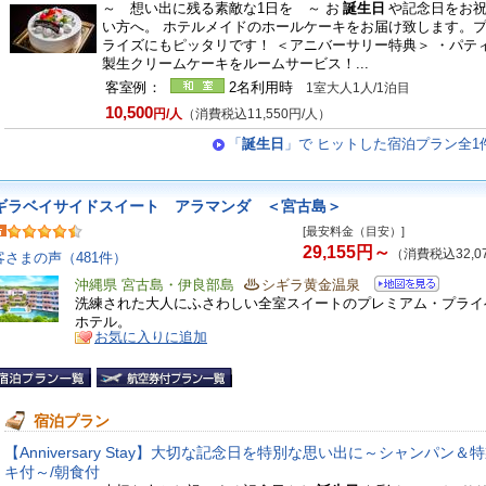
～ 想い出に残る素敵な1日を ～ お
誕生日
や記念日をお
い方へ。 ホテルメイドのホールケーキをお届け致します。
ライズにもピッタリです！ ＜アニバーサリー特典＞ ・パテ
製生クリームケーキをルームサービス！...
客室例：
2名利用時
1室大人1人/1泊目
10,500
円/人
（消費税込11,550円/人）
「
誕生日
」で ヒットした宿泊プラン全1
ギラベイサイドスイート アラマンダ ＜宮古島＞
[最安料金（目安）]
29,155円～
（消費税込32,0
客さまの声（481件）
沖縄県 宮古島・伊良部島
シギラ黄金温泉
洗練された大人にふさわしい全室スイートのプレミアム・プライ
ホテル。
お気に入りに追加
宿泊プラン
【Anniversary Stay】大切な記念日を特別な思い出に～シャンパン＆
キ付～/朝食付