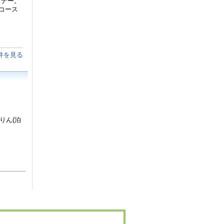
ィナー。
コース
件を見る
りん(泊