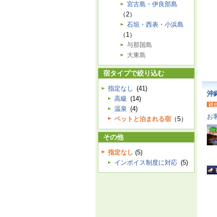
宮古島・伊良部島
（2）
石垣・西表・小浜島
（1）
与那国島
大東島
宿タイプで絞り込む
指定なし
(41)
沖
高級
(14)
温泉
(4)
お
ペットと泊まれる宿
（5）
その他
指定なし
(5)
インボイス制度に対応
(5)