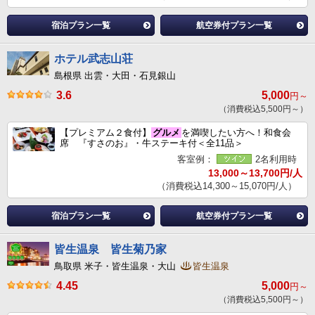
宿泊プラン一覧
航空券付プラン一覧
ホテル武志山荘
島根県 出雲・大田・石見銀山
3.6
5,000
円～
（消費税込5,500円～）
【プレミアム２食付】
グルメ
を満喫したい方へ！和食会
席 『すさのお』・牛ステーキ付＜全11品＞
客室例：
2名利用時
13,000～13,700円/人
（消費税込14,300～15,070円/人）
宿泊プラン一覧
航空券付プラン一覧
皆生温泉 皆生菊乃家
鳥取県 米子・皆生温泉・大山
皆生温泉
4.45
5,000
円～
（消費税込5,500円～）