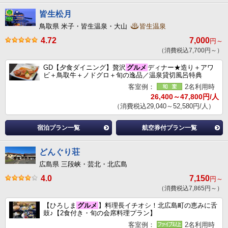
皆生松月
鳥取県 米子・皆生温泉・大山
皆生温泉
4.72
7,000
円～
（消費税込7,700円～）
GD【夕食ダイニング】贅沢
グルメ
ディナー★造り＋アワ
ビ＋鳥取牛＋ノドグロ＋旬の逸品／温泉貸切風呂特典
客室例：
2名利用時
26,400～47,800円/人
（消費税込29,040～52,580円/人）
宿泊プラン一覧
航空券付プラン一覧
どんぐり荘
広島県 三段峡・芸北・北広島
4.0
7,150
円～
（消費税込7,865円～）
【ひろしま
グルメ
】料理長イチオシ！北広島町の恵みに舌
鼓♪【2食付き・旬の会席料理プラン】
客室例：
2名利用時