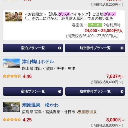
（消費税込8,250円～）
＜お盆限定＞【鳥取
グルメ
バイキング】ご当地
グルメ
と、湖の上に浮かぶ「絶景露天風呂」で夏の想い出を
客室例：
2名利用時
24,000～25,000円/人
（消費税込26,400～27,500円/人）
宿泊プラン一覧
航空券付プラン一覧
津山鶴山ホテル
岡山県 津山・湯郷・美作・奥津
4.46
7,637
円～
（消費税込8,400円～）
宿泊プラン一覧
航空券付プラン一覧
潮原温泉 松かわ
広島県 宮島・宮浜温泉・廿日市
潮原温泉
4.25
8,000
円～
（消費税込8,800円～）