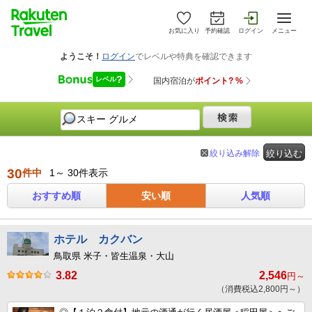
お気に入り
予約確認
ログイン
メニュー
絞り込み解除
絞り込む
30
件中
1～ 30件表示
おすすめ順
安い順
人気順
ホテル カクバン
鳥取県 米子・皆生温泉・大山
3.82
2,546
円～
（消費税込2,800円～）