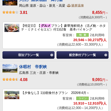
岡山県 湯原・蒜山・新見・高梁
湯原温泉
3.81
8,455
円～
（消費税込9,300円～）
【特定日】【
グルメ
プラン】豪華海鮮焼き（活〆鮑・ホタ
テ・ミナミイセエビ）付1泊2食 基本バイキング
客室例：
2名利用時
20,546～30,273円/人
（消費税込22,600～33,300円/人）
宿泊プラン一覧
航空券付プラン一覧
休暇村 帝釈峡
広島県 三次・庄原・帝釈峡
4.08
9,091
円～
（消費税込10,000円～）
【夕食なし】1泊朝食付きプラン 2026年4月～
客室例：
2名利用時
10,910～12,910円/人
（消費税込12,000～14,200円/人）