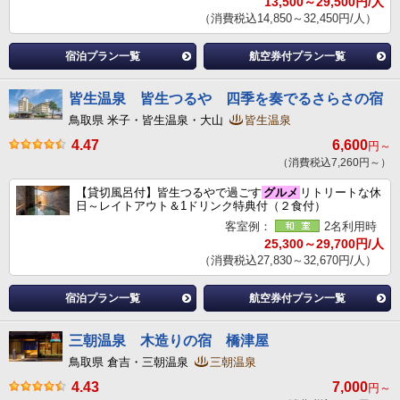
13,500～29,500円/人
（消費税込14,850～32,450円/人）
宿泊プラン一覧
航空券付プラン一覧
皆生温泉 皆生つるや 四季を奏でるさらさの宿
鳥取県 米子・皆生温泉・大山
皆生温泉
4.47
6,600
円～
（消費税込7,260円～）
【貸切風呂付】皆生つるやで過ごす
グルメ
リトリートな休
日～レイトアウト＆1ドリンク特典付（２食付）
客室例：
2名利用時
25,300～29,700円/人
（消費税込27,830～32,670円/人）
宿泊プラン一覧
航空券付プラン一覧
三朝温泉 木造りの宿 橋津屋
鳥取県 倉吉・三朝温泉
三朝温泉
4.43
7,000
円～