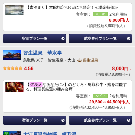
【素泊まり】本館指定×お日にち限定！≪現金特価≫
客室例：
2名利用時
8,000円/人
（消費税込8,800円/人）
宿泊プラン一覧
航空券付プラン一覧
皆生温泉 華水亭
鳥取県 米子・皆生温泉・大山
皆生温泉
4.56
8,000
円～
（消費税込8,800円～）
【
グルメ
なあなたに♪】のどぐろ・鳥取和牛・鮑を堪能す
る、料理長厳選の極み会席
客室例：
2名利用時
29,500～44,500円/人
（消費税込32,450～48,950円/人）
宿泊プラン一覧
航空券付プラン一覧
大江戸温泉物語 輝乃湯