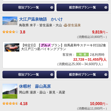
宿泊プラン一覧
航空券付プラン一覧
大江戸温泉物語 かいけ
鳥取県 米子・皆生温泉・大山
皆生温泉
3.8
9,819
円～
（消費税込10,800円～）
【特定日】【
グルメ
プラン】但馬産和牛ステーキ付1泊2食
大江戸三つ星バイキングプラン
客室例：
2名利用時
22,728～31,455円/人
（消費税込25,000～34,600円/人）
宿泊プラン一覧
航空券付プラン一覧
休暇村 蒜山高原
岡山県 湯原・蒜山・新見・高梁
4.18
10,000
円～
（消費税込11,000円～）