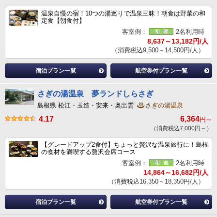
温泉自慢の宿！10つの湯巡りで温泉三昧！朝食は野菜の和
定食【朝食付】
客室例：
2名利用時
8,637～13,182円/人
（消費税込9,500～14,500円/人）
宿泊プラン一覧
航空券付プラン一覧
さぎの湯温泉 夢ランドしらさぎ
島根県 松江・玉造・安来・奥出雲
さぎの湯温泉
4.17
6,364
円～
（消費税込7,000円～）
【グレードアップ2食付】ちょっと贅沢な温泉旅行に！島根
の食材を満喫する贅沢会席コース
客室例：
2名利用時
14,864～16,682円/人
（消費税込16,350～18,350円/人）
宿泊プラン一覧
航空券付プラン一覧