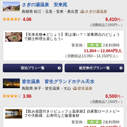
さぎの湯温泉 安来苑
島根県 松江・玉造・安来・奥出雲
さぎの湯温泉
4.06
6,410
円～
（消費税込7,050円～）
【安来名物★どじょう】実は凄い？！栄養満点のどじょう
で郷土料理を楽しもう♪
客室例：
2名利用時
11,864～12,864円/人
（消費税込13,050～14,150円/人）
宿泊プラン一覧
航空券付プラン一覧
皆生温泉 皆生グランドホテル天水
鳥取県 米子・皆生温泉・大山
皆生温泉
3.96
6,500
円～
（消費税込7,150円～）
【飲み放題付き☆ビュッフェ温泉旅】自家製ローストビー
フや天麩羅、お寿司など厳選食材
客室例：
2名利用時