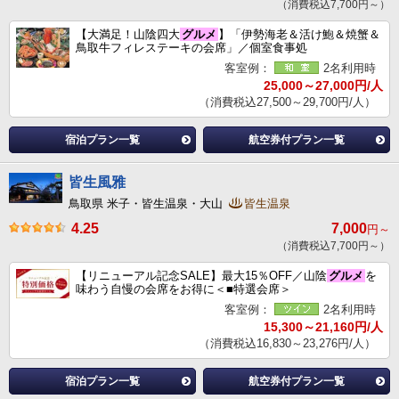
（消費税込7,700円～）
【大満足！山陰四大
グルメ
】「伊勢海老＆活け鮑＆焼蟹＆
鳥取牛フィレステーキの会席」／個室食事処
客室例：
2名利用時
25,000～27,000円/人
（消費税込27,500～29,700円/人）
宿泊プラン一覧
航空券付プラン一覧
皆生風雅
鳥取県 米子・皆生温泉・大山
皆生温泉
4.25
7,000
円～
（消費税込7,700円～）
【リニューアル記念SALE】最大15％OFF／山陰
グルメ
を
味わう自慢の会席をお得に＜■特選会席＞
客室例：
2名利用時
15,300～21,160円/人
（消費税込16,830～23,276円/人）
宿泊プラン一覧
航空券付プラン一覧