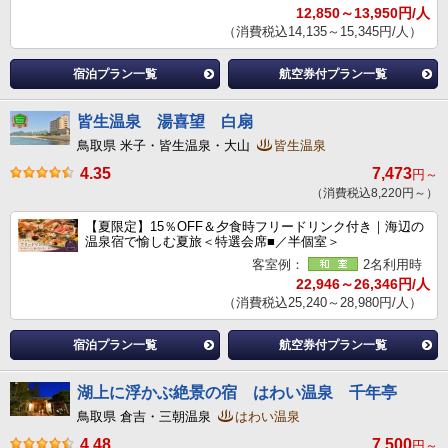
12,850～13,950円/人
（消費税込14,135～15,345円/人）
宿泊プラン一覧
航空券付プラン一覧
皆生温泉 湯喜望 白扇
鳥取県 米子・皆生温泉・大山
皆生温泉
4.35
7,473
円～
（消費税込8,220円～）
【夏限定】15％OFF＆夕食時フリードリンク付き｜海辺の
温泉宿で愉しむ夏旅＜特選会席■／半個室＞
客室例：
2名利用時
22,946～26,346円/人
（消費税込25,240～28,980円/人）
宿泊プラン一覧
航空券付プラン一覧
湖上に浮かぶ絶景の宿 はわい温泉 千年亭
鳥取県 倉吉・三朝温泉
はわい温泉
4.48
7,500
円～