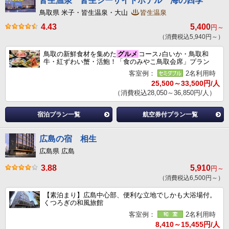
皆生温泉 皆生シーサイドホテル 海の四季
鳥取県 米子・皆生温泉・大山
皆生温泉
4.43
5,400
円～
（消費税込5,940円～）
鳥取の新鮮食材を集めた
グルメ
コース♪白いか・鳥取和
牛・紅ずわい蟹・活鮑！「食のみやこ鳥取会席」プラン
客室例：
2名利用時
25,500～33,500円/人
（消費税込28,050～36,850円/人）
宿泊プラン一覧
航空券付プラン一覧
広島の宿 相生
広島県 広島
3.88
5,910
円～
（消費税込6,500円～）
【素泊まり】広島中心部、便利な立地でしかも大浴場付。
くつろぎの和風旅館
客室例：
2名利用時
8,410～15,455円/人