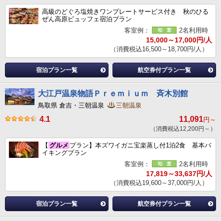
高級のどぐろ塩焼きワンプレートサービス付き 秋のひる
ぜん高原ビュッフェ宿泊プラン
客室例：
2名利用時
15,000～17,000円/人
（消費税込16,500～18,700円/人）
宿泊プラン一覧
航空券付プラン一覧
大江戸温泉物語Ｐｒｅｍｉｕｍ 斉木別館
鳥取県 倉吉・三朝温泉
三朝温泉
4.1
11,091
円～
（消費税込12,200円～）
【
グルメ
プラン】本ズワイガニ宝楽蒸し付1泊2食 基本バ
イキングプラン
客室例：
2名利用時
17,819～33,637円/人
（消費税込19,600～37,000円/人）
宿泊プラン一覧
航空券付プラン一覧