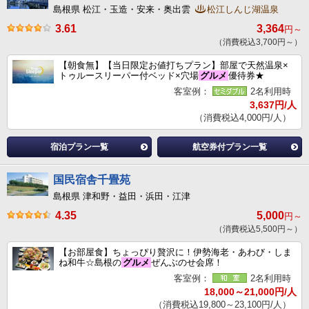
島根県 松江・玉造・安来・奥出雲
松江しんじ湖温泉
3.61
3,364
円～
（消費税込3,700円～）
【朝食無】【当日限定お値打ちプラン】部屋で天然温泉×
トゥルースリーパー付ベッド×穴場
グルメ
優待券★
客室例：
2名利用時
3,637円/人
（消費税込4,000円/人）
宿泊プラン一覧
航空券付プラン一覧
国民宿舎千畳苑
島根県 津和野・益田・浜田・江津
4.35
5,000
円～
（消費税込5,500円～）
【お部屋食】ちょっぴり贅沢に！伊勢海老・あわび・しま
ね和牛☆島根の
グルメ
ぜんぶのせ会席！
客室例：
2名利用時
18,000～21,000円/人
（消費税込19,800～23,100円/人）