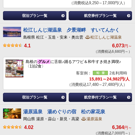
（消費税込9,250～17,000円/人）
宿泊プラン一覧
航空券付プラン一覧
松江しんじ湖温泉 夕景湖畔 すいてんかく
島根県 松江・玉造・安来・奥出雲
松江しんじ湖温泉
4.1
6,073
円～
（消費税込6,680円～）
島根の
グルメ
に舌鼓♪踊るアワビ＆和牛すき焼き満喫♪
〈1泊2食〉
客室例：
2名利用時
15,891～24,982円/人
（消費税込17,480～27,480円/人）
宿泊プラン一覧
航空券付プラン一覧
湯原温泉 湯めぐりの宿 松の家花泉
岡山県 湯原・蒜山・新見・高梁
湯原温泉
4.02
6,364
円～
（消費税込7,000円～）