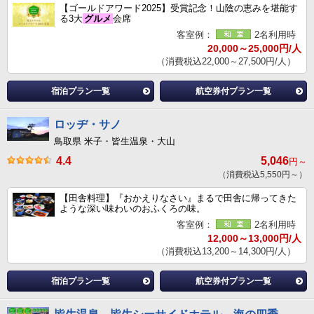
【ゴールドアワード2025】受賞記念！山陰の恵みを堪能す
る3大
グルメ
会席
客室例：
2名利用時
20,000～25,000円/人
（消費税込22,000～27,500円/人）
宿泊プラン一覧
航空券付プラン一覧
ロッヂ・サノ
鳥取県 米子・皆生温泉・大山
4.4
5,046
円～
（消費税込5,550円～）
【田舎料理】『おかえりなさい』まるで田舎に帰ってきた
ような深い味わいのおふくろの味。
客室例：
2名利用時
12,000～13,000円/人
（消費税込13,200～14,300円/人）
宿泊プラン一覧
航空券付プラン一覧