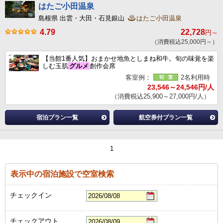
はたご小田温泉
島根県 出雲・大田・石見銀山
はたご小田温泉
4.79
22,728
円～
（消費税込25,000円～）
【当館1番人気】おまかせ地魚としまね和牛。旬の味覚を楽
しむ玉肌
グルメ
創作会席
客室例：
2名利用時
23,546～24,546円/人
（消費税込25,900～27,000円/人）
宿泊プラン一覧
航空券付プラン一覧
1
表示中の宿泊施設で空室検索
チェックイン
チェックアウト