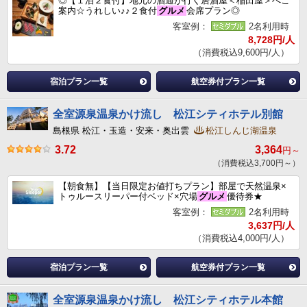
◎【１泊２食付】地元の酒通が行く居酒屋＜稲田屋＞へご
案内☆うれしい♪♪２食付
グルメ
会席プラン◎
客室例：
2名利用時
8,728円/人
（消費税込9,600円/人）
宿泊プラン一覧
航空券付プラン一覧
全室源泉温泉かけ流し 松江シティホテル別館
島根県 松江・玉造・安来・奥出雲
松江しんじ湖温泉
3.72
3,364
円～
（消費税込3,700円～）
【朝食無】【当日限定お値打ちプラン】部屋で天然温泉×
トゥルースリーパー付ベッド×穴場
グルメ
優待券★
客室例：
2名利用時
3,637円/人
（消費税込4,000円/人）
宿泊プラン一覧
航空券付プラン一覧
全室源泉温泉かけ流し 松江シティホテル本館