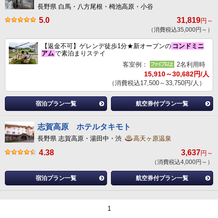
長野県 白馬・八方尾根・栂池高原・小谷
5.0
31,819
円～
（消費税込35,000円～）
【返金不可】ゲレンデ徒歩1分★新オープンの
コンドミニ
アム
で素泊まりステイ
客室例：
2名利用時
15,910～30,682円/人
（消費税込17,500～33,750円/人）
宿泊プラン一覧
航空券付プラン一覧
志賀高原 ホテルタキモト
長野県 志賀高原・湯田中・渋
高天ヶ原温泉
4.38
3,637
円～
（消費税込4,000円～）
宿泊プラン一覧
航空券付プラン一覧
1