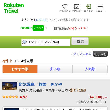
お気に入り
予約確認
ログイン
メニュー
絞り込み解除
絞り込む
4
件中
1～ 4件表示
おすすめ順
安い順
人気順
野沢温泉 旅館 さかや
長野県 野沢温泉・木島平・秋山郷
野沢温泉
4.52
14,000
円～
（消費税込15,400円～）