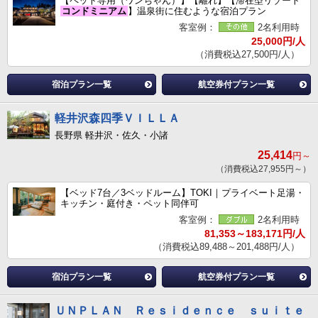
【ペット専用（ワンちゃん）】【離れ】【滞在型リゾート
コンドミニアム
】温泉街に住むような宿泊プラン
客室例：
2名利用時
25,000円/人
（消費税込27,500円/人）
宿泊プラン一覧
航空券付プラン一覧
軽井沢森四季ＶＩＬＬＡ
長野県 軽井沢・佐久・小諸
25,414
円～
（消費税込27,955円～）
【ベッド7台／3ベッドルーム】TOKI｜プライベート足湯・
キッチン・庭付き・ペット同伴可
客室例：
2名利用時
81,353～183,171円/人
（消費税込89,488～201,488円/人）
宿泊プラン一覧
航空券付プラン一覧
ＵＮＰＬＡＮ Ｒｅｓｉｄｅｎｃｅ ｓｕｉｔｅ