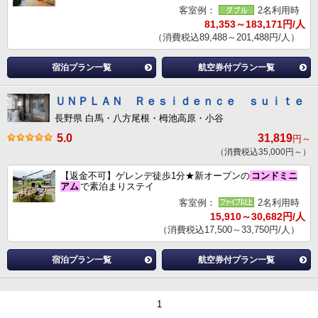
客室例：
2名利用時
81,353～183,171円/人
（消費税込89,488～201,488円/人）
宿泊プラン一覧
航空券付プラン一覧
ＵＮＰＬＡＮ Ｒｅｓｉｄｅｎｃｅ ｓｕｉｔｅ
長野県 白馬・八方尾根・栂池高原・小谷
5.0
31,819
円～
（消費税込35,000円～）
【返金不可】ゲレンデ徒歩1分★新オープンの
コンドミニ
アム
で素泊まりステイ
客室例：
2名利用時
15,910～30,682円/人
（消費税込17,500～33,750円/人）
宿泊プラン一覧
航空券付プラン一覧
1