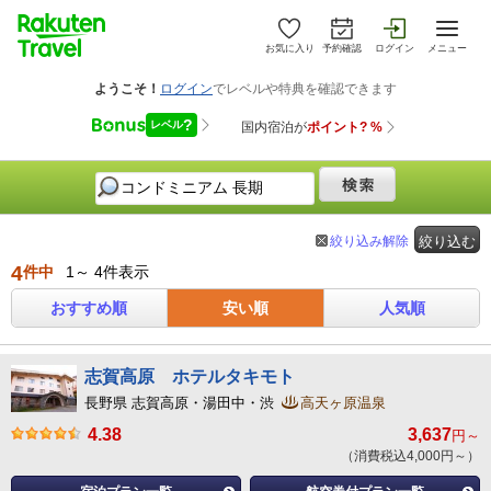
お気に入り
予約確認
ログイン
メニュー
絞り込み解除
絞り込む
4
件中
1～ 4件表示
おすすめ順
安い順
人気順
志賀高原 ホテルタキモト
長野県 志賀高原・湯田中・渋
高天ヶ原温泉
4.38
3,637
円～
（消費税込4,000円～）