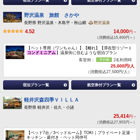
宿泊プラン一覧
航空券付プラン一覧
野沢温泉 旅館 さかや
長野県 野沢温泉・木島平・秋山郷
野沢温泉
4.52
14,000
円～
（消費税込15,400円～）
【ペット専用（ワンちゃん）】【離れ】【滞在型リゾート
コンドミニアム
】温泉街に住むような宿泊プラン
客室例：
2名利用時
25,000円/人
（消費税込27,500円/人）
宿泊プラン一覧
航空券付プラン一覧
軽井沢森四季ＶＩＬＬＡ
長野県 軽井沢・佐久・小諸
25,414
円～
（消費税込27,955円～）
【ベッド7台／3ベッドルーム】TOKI｜プライベート足湯・
キッチン・庭付き・ペット同伴可