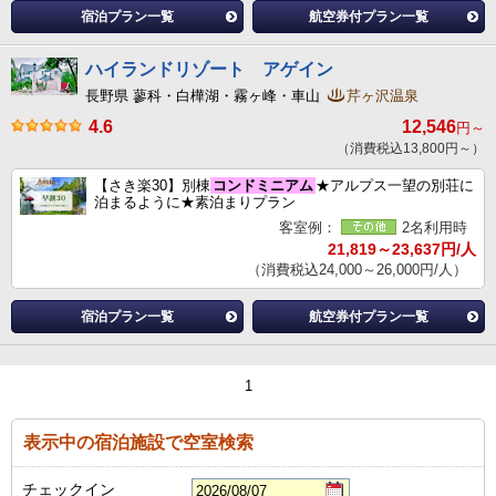
宿泊プラン一覧
航空券付プラン一覧
ハイランドリゾート アゲイン
長野県 蓼科・白樺湖・霧ヶ峰・車山
芹ヶ沢温泉
4.6
12,546
円～
（消費税込13,800円～）
【さき楽30】別棟
コンドミニアム
★アルプス一望の別荘に
泊まるように★素泊まりプラン
客室例：
2名利用時
21,819～23,637円/人
（消費税込24,000～26,000円/人）
宿泊プラン一覧
航空券付プラン一覧
1
表示中の宿泊施設で空室検索
チェックイン