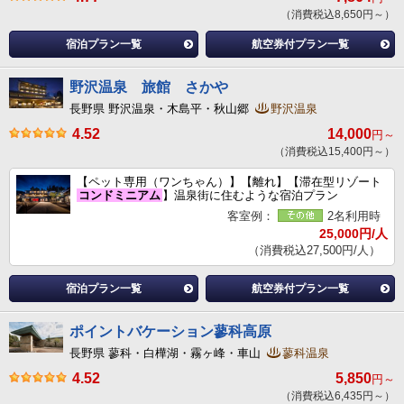
（消費税込8,650円～）
宿泊プラン一覧
航空券付プラン一覧
野沢温泉 旅館 さかや
長野県 野沢温泉・木島平・秋山郷
野沢温泉
4.52
14,000
円～
（消費税込15,400円～）
【ペット専用（ワンちゃん）】【離れ】【滞在型リゾート
コンドミニアム
】温泉街に住むような宿泊プラン
客室例：
2名利用時
25,000円/人
（消費税込27,500円/人）
宿泊プラン一覧
航空券付プラン一覧
ポイントバケーション蓼科高原
長野県 蓼科・白樺湖・霧ヶ峰・車山
蓼科温泉
4.52
5,850
円～
（消費税込6,435円～）