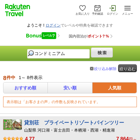
お気に入り
予約確認
ログイン
メニュー
絞り込み解除
絞り込む
8
件中
1～ 8件表示
おすすめ順
安い順
人気順
表示順は「お客さまの声」の件数も反映されています。
貸別荘 プライベートリゾートパインツリー
山梨県 河口湖・富士吉田・本栖湖・西湖・精進湖
4.77
7,864
円～