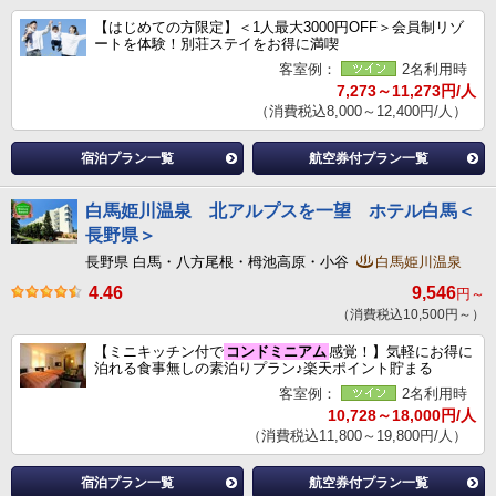
【はじめての方限定】＜1人最大3000円OFF＞会員制リゾ
ートを体験！別荘ステイをお得に満喫
客室例：
2名利用時
7,273～11,273円/人
（消費税込8,000～12,400円/人）
宿泊プラン一覧
航空券付プラン一覧
白馬姫川温泉 北アルプスを一望 ホテル白馬＜
長野県＞
長野県 白馬・八方尾根・栂池高原・小谷
白馬姫川温泉
4.46
9,546
円～
（消費税込10,500円～）
【ミニキッチン付で
コンドミニアム
感覚！】気軽にお得に
泊れる食事無しの素泊りプラン♪楽天ポイント貯まる
客室例：
2名利用時
10,728～18,000円/人
（消費税込11,800～19,800円/人）
宿泊プラン一覧
航空券付プラン一覧