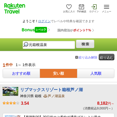
お気に入り
予約確認
ログイン
メニュー
絞り込み解除
絞り込む
1
件中
1～ 1件表示
おすすめ順
安い順
人気順
リブマックスリゾート箱根芦ノ湖
神奈川県 箱根
芦ノ湖温泉
3.54
8,182
円～
（消費税込9,000円～）