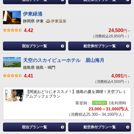
伊東緑涌
静岡県 伊東
伊東温泉
4.42
24,500
円～
（消費税込26,950円～）
宿泊プラン一覧
航空券付プラン一覧
天空のスカイビューホテル 眉山海月
徳島県 徳島・鳴門
4.41
4,091
円～
（消費税込4,500円～）
【阿波おどりにオススメ！】徳島の夏を満喫！天空プレミ
アムブッフェプラン
客室例：
2名利用時
23,000～31,000円/人
（消費税込25,300～34,100円/人）
宿泊プラン一覧
航空券付プラン一覧