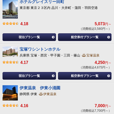
ホテルグレイスリー田町
東京都 東京２３区内 品川・大井町・蒲田・羽田空港
4.18
5,073
円～
（消費税込5,580円～）
宿泊プラン一覧
航空券付プラン一覧
宝塚ワシントンホテル
兵庫県 宝塚・西宮・甲子園・三田・篠山
宝塚温泉
4.17
4,250
円～
（消費税込4,675円～）
宿泊プラン一覧
航空券付プラン一覧
伊東温泉 伊東小涌園
静岡県 伊東
伊東温泉
4.16
7,000
円～
（消費税込7,700円～）