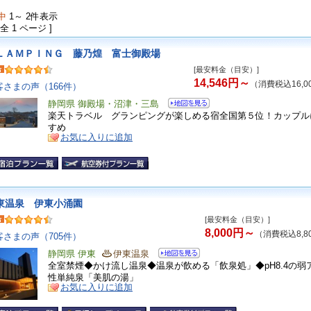
中
1～ 2件表示
 全 1 ページ ]
ＬＡＭＰＩＮＧ 藤乃煌 富士御殿場
[最安料金（目安）]
14,546円～
（消費税込16,0
客さまの声（166件）
静岡県 御殿場・沼津・三島
楽天トラベル グランピングが楽しめる宿全国第５位！カップル
すめ
お気に入りに追加
東温泉 伊東小涌園
[最安料金（目安）]
8,000円～
（消費税込8,8
客さまの声（705件）
静岡県 伊東
伊東温泉
全室禁煙◆かけ流し温泉◆温泉が飲める「飲泉処」◆pH8.4の弱
性単純泉「美肌の湯」
お気に入りに追加