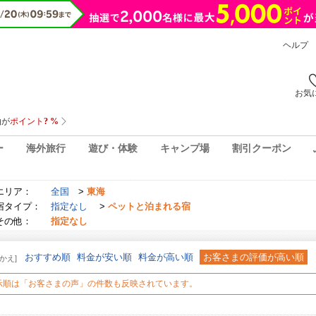
ヘルプ
お気
ー
海外旅行
遊び・体験
キャンプ場
割引クーポン
エリア：
全国
>
東海
宿タイプ：
指定なし
>
ペットと泊まれる宿
その他：
指定なし
おすすめ順
料金が安い順
料金が高い順
お客さまの評価が高い順
かえ]
示順は「お客さまの声」の件数も反映されています。