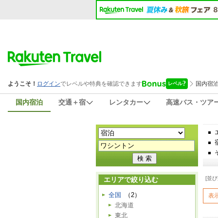
国内宿泊
交通＋宿
レンタカー
高速バス・ツア
[並び
エリアで絞り込む
全国
（2）
表
北海道
東北