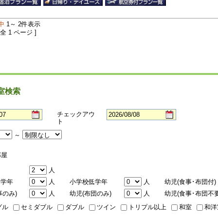
中
1～ 2件表示
 全 1 ページ ]
室検索
チェックアウ
ト
～
屋
人
高学年
人
小学校低学年
人
幼児(食事･布団付)
事のみ)
人
幼児(布団のみ)
人
幼児(食事･布団不要
グル
セミダブル
ダブル
ツイン
トリプル以上
和室
和洋