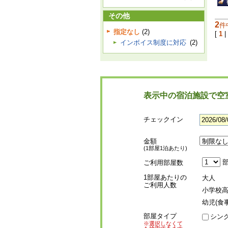
その他
2
件
指定なし
(2)
[
1
|
インボイス制度に対応
(2)
表示中の宿泊施設で空
チェックイン
金額
(1部屋1泊あたり)
部
ご利用部屋数
1部屋あたりの
大人
ご利用人数
小学校
幼児(食
部屋タイプ
シン
※選択しなくて