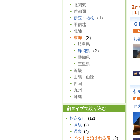
北関東
2
件
首都圏
[
1
|
伊豆・箱根
（1）
Ｇ
甲信越
北陸
東海
（2）
お
岐阜県
静岡県
（2）
愛知県
三重県
近畿
山陽・山陰
四国
九州
伊
沖縄
お
宿タイプで絞り込む
指定なし
(12)
高級
(2)
温泉
(4)
ペットと泊まれる宿
（2）