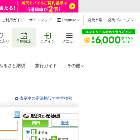
ご利用ガイド
サイトマップ
Language
楽天市場
楽天グループ
に入り
予約確認
ログイン
メニュー
ふるさと納税
旅行ガイド
その他
表示中の宿泊施設で空室検索
最近見た宿泊施設
国内
海外
ホテル
ホテル
+
航空券